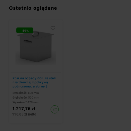
Ostatnio oglądane
-49%
Kosz na odpady 68 L ze stali
nierdzewnej z pokrywą
podnoszoną, srebrny |
400x500x(h)470 mm
Szerokość:
400 mm
Głębokość:
500 mm
Wysokość:
470 mm
1.217,76 zł
990,05 zł netto