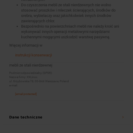
Do czyszczenia mebli ze stali nierdzewnych nie wolno
stosować proszków i mleczek ścierających, środków do
srebra, wybielaczy oraz jakichkolwiek innych środków
zawierających chlor.
Bezpośrednio na powierzchniach mebli nie należy kroić ani
wykonywać innych operacji metalowymi narzędziami
kuchennymi mogącymi uszkodzić warstwę pasywną.
Więcej informacji w
instrukcji konserwacji
mebli ze stali nierdzewnej
Podmiot odpowiedzialny (GPSR):
Nazwa firmy: XXLinox
ul. Grzybowska 78, 00-844 Warszawa, Poland
e-mail:
[email protected]
Dane techniczne