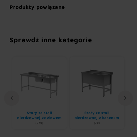
Produkty powiązane
Sprawdź inne kategorie
li
Stoły ze stali
Stoły ze stali
nierdzewnej ze zlewem
nierdzewnej z basenem
(970)
(70)