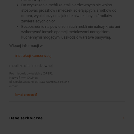
Do czyszczenia mebli ze stali nierdzewnych nie wolno
stosować proszków i mleczek ścierających, środków do
srebra, wybielaczy oraz jakichkolwiek innych środków
zawierających chlor.
Bezpośrednio na powierzchniach mebli nie należy kroić ani
wykonywać innych operacji metalowymi narzędziami
kuchennymi mogącymi uszkodzić warstwę pasywną.
Więcej informacji w
instrukcji konserwacji
mebli ze stali nierdzewnej
Podmiot odpowiedzialny (GPSR):
Nazwa firmy: XXLinox
ul. Grzybowska 78, 00-844 Warszawa, Poland
e-mail:
[email protected]
Dane techniczne