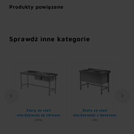
Produkty powiązane
Sprawdź inne kategorie
li
Stoły ze stali
Stoły ze stali
nierdzewnej ze zlewem
nierdzewnej z basenem
(970)
(70)