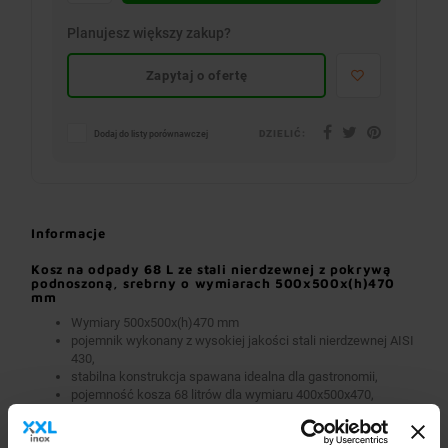
Planujesz większy zakup?
Zapytaj o ofertę
DZIELIĆ:
Dodaj do listy porównawczej
Informacje
Kosz na odpady 68 L ze stali nierdzewnej z pokrywą
podnoszoną, srebrny o wymiarach 500x500x(h)470
mm
Wymiary 500x500x(h)470 mm
pojemnik wykonany z wysokiej jakości stali nierdzewnej AISI
430,
stabilna konstrukcja spawana idealna dla gastronomii,
pojemność kosza 68 litrów dla wymiaru 400x500x470,
pojemność kosza 89 litrów dla wymiaru 500x500x470