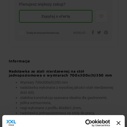
Planujesz większy zakup?
Zapytaj o ofertę
DZIELIĆ:
Dodaj do listy porównawczej
Informacje
Nadstawka ze stali nierdzewnej na stół
jednopoziomowa o wymiarach 700x300x(h)350 mm
Wymiary 700x300x(h)350 mm
nadstawka wykonana z wysokiej jakości stali nierdzewnej
AISI 430,
stabilna konstrukcja spawana idealna dla gastronomii,
półka wzmocniona,
nogi wykonane z profilu 40x40x1,2mm,
nadstawka jednopoziomowa na stoły do pracy,
w standardzie przygotowanie do zamontowania na stałe