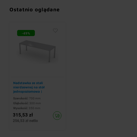
Ostatnio oglądane
-49%
Nadstawka ze stali
nierdzewnej na stół
jednopoziomowa |
700x300x(h)350 mm
Szerokość:
700 mm
Głębokość:
300 mm
Wysokość:
350 mm
315,53 zł
256,53 zł netto