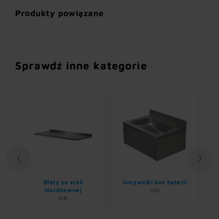
Produkty powiązane
Sprawdź inne kategorie
li
Blaty ze stali
Umywalki bez baterii
B
nierdzewnej
(12)
(94)