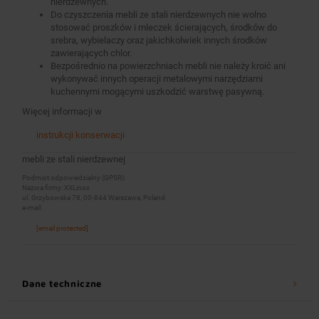
nierdzewnych.
Do czyszczenia mebli ze stali nierdzewnych nie wolno
stosować proszków i mleczek ścierających, środków do
srebra, wybielaczy oraz jakichkolwiek innych środków
zawierających chlor.
Bezpośrednio na powierzchniach mebli nie należy kroić ani
wykonywać innych operacji metalowymi narzędziami
kuchennymi mogącymi uszkodzić warstwę pasywną.
Więcej informacji w
instrukcji konserwacji
mebli ze stali nierdzewnej
Podmiot odpowiedzialny (GPSR):
Nazwa firmy: XXLinox
ul. Grzybowska 78, 00-844 Warszawa, Poland
e-mail:
[email protected]
Dane techniczne