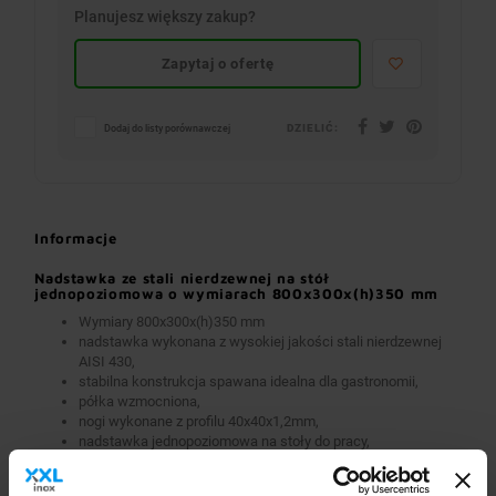
Planujesz większy zakup?
Zapytaj o ofertę
DZIELIĆ:
Dodaj do listy porównawczej
Informacje
Nadstawka ze stali nierdzewnej na stół
jednopoziomowa o wymiarach 800x300x(h)350 mm
Wymiary 800x300x(h)350 mm
nadstawka wykonana z wysokiej jakości stali nierdzewnej
AISI 430,
stabilna konstrukcja spawana idealna dla gastronomii,
półka wzmocniona,
nogi wykonane z profilu 40x40x1,2mm,
nadstawka jednopoziomowa na stoły do pracy,
w standardzie przygotowanie do zamontowania na stałe