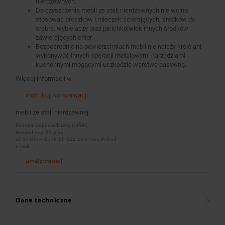
nierdzewnych.
Do czyszczenia mebli ze stali nierdzewnych nie wolno
stosować proszków i mleczek ścierających, środków do
srebra, wybielaczy oraz jakichkolwiek innych środków
zawierających chlor.
Bezpośrednio na powierzchniach mebli nie należy kroić ani
wykonywać innych operacji metalowymi narzędziami
kuchennymi mogącymi uszkodzić warstwę pasywną.
Więcej informacji w
instrukcji konserwacji
mebli ze stali nierdzewnej
Podmiot odpowiedzialny (GPSR):
Nazwa firmy: XXLinox
ul. Grzybowska 78, 00-844 Warszawa, Poland
e-mail:
[email protected]
Dane techniczne