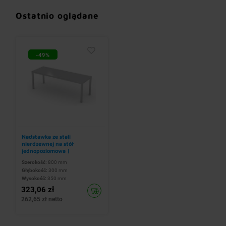
Ostatnio oglądane
-49%
Nadstawka ze stali
nierdzewnej na stół
jednopoziomowa |
800x300x(h)350 mm
Szerokość:
800 mm
Głębokość:
300 mm
Wysokość:
350 mm
323,06 zł
262,65 zł netto