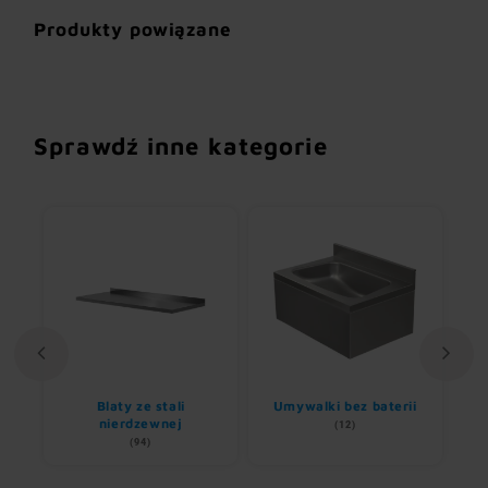
Produkty powiązane
Sprawdź inne kategorie
li
Blaty ze stali
Umywalki bez baterii
B
nierdzewnej
(12)
(94)