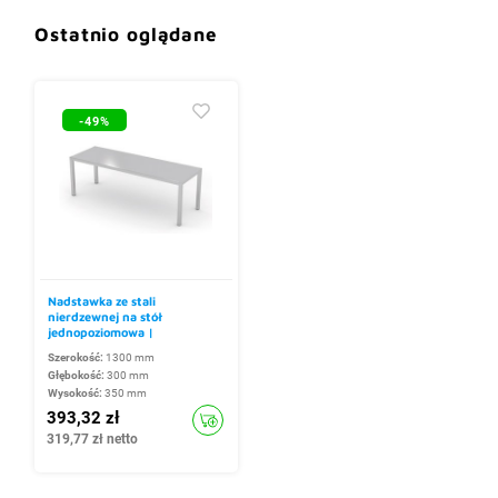
Ostatnio oglądane
-49%
Nadstawka ze stali
nierdzewnej na stół
jednopoziomowa |
1300x300x(h)350 mm
Szerokość:
1300 mm
Głębokość:
300 mm
Wysokość:
350 mm
393,32 zł
319,77 zł netto