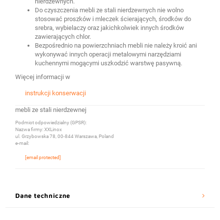
nierdzewnych.
Do czyszczenia mebli ze stali nierdzewnych nie wolno
stosować proszków i mleczek ścierających, środków do
srebra, wybielaczy oraz jakichkolwiek innych środków
zawierających chlor.
Bezpośrednio na powierzchniach mebli nie należy kroić ani
wykonywać innych operacji metalowymi narzędziami
kuchennymi mogącymi uszkodzić warstwę pasywną.
Więcej informacji w
instrukcji konserwacji
mebli ze stali nierdzewnej
Podmiot odpowiedzialny (GPSR):
Nazwa firmy: XXLinox
ul. Grzybowska 78, 00-844 Warszawa, Poland
e-mail:
[email protected]
Dane techniczne