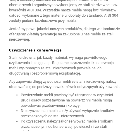
chemicznych i organicznych wykonujemy ze stali nierdzewnej tzw.
kwasówki AISI 304. Wszystkie nasze meble mogą być również w
całości wykonane z tego materiału, dopłaty do standardu AISI 304
zostały podane każdorazowo przy meblu.
Jesteśmy pewni jakości naszych produktów, dlatego w standardzie
oferujemy 2-letnią gwarancję na zakupione u nas meble ze stali
nierdzewnej.
Czyszczenie i konserwacja
Stal nierdzewna, jak każdy materiał, wymaga prawidłowego
użytkowania i pielęgnacji. Regularne czyszczenie i konserwacja
mebli wykonanych ze stali nierdzewnych pozwala na ich
długotrwałą i bezproblemową eksploatację.
Aby zapewnić długą żywotność mebli ze stali nierdzewnej, należy
stosować się do poniższych wskazówek dotyczących użytkowania:
Powierzchnie mebli powinny być utrzymane w czystości.
Brud i osady pozostawione na powierzchni mebla mogą
powodować przebarwienia i korozję.
Do czyszczenia mebli należy używać wyłącznie środków
przeznaczonych do stali nierdzewnych.
Po czyszczeniu należy zakonserwować meble środkami
przeznaczonymi do konserwacji powierzchni ze stali