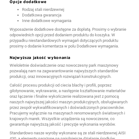
Opcje dodatkowe
Rodzaj stali nierdzewnej
Dodatkowa gwarancja
Inne dodatkowe wymagania
Wyposażenie dodatkowe dostępne za dopłatą. Prosimy o wybranie
odpowiednich opcji przed dodaniem produktu do koszyka. W
przypadku niestandardowych wymagań dotyczących produktu
prosimy o dodanie komentarza w polu Dodatkowe wymagania.
Najwyższa jakość wykonania
Wieloletnie doświadczenie oraz nowoczesny park maszynowy
pozwalają nam na zagwarantowanie najwyższych standardów
produkcji, oraz innowacyjnych rozwiązań konstrukcyjnych.
Całość procesu produkcji od ciecia blachy i profili, poprzez
gilotynowanie, wykrawanie, a następnie kształtowanie materiałów
oraz łączenie i finalne wykończenie realizowana jest z pomocą
naszych najwyższej jakości maszyn produkcyjnych, obsługiwanych
przez zespół wykwalifikowanych i doświadczonych pracowników.
Pracujemy wyłącznie na maszynach renomowanych światowych i
krajowych marek. Wszystkie urządzenia są nowoczesne, co
gwarantuje najwyższą jakość i precyzje wykonania wyrobów.
Standardowo nasze wyroby wykonane są ze stali nierdzewnej AISI
430, a elementy narażone na najsilniejsze działanie środków