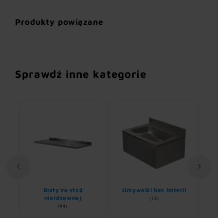
Produkty powiązane
Sprawdź inne kategorie
li
Blaty ze stali
Umywalki bez baterii
B
nierdzewnej
(12)
(94)