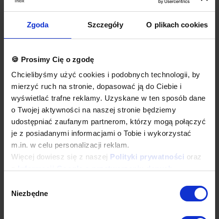
Opcje dodatkowe
Rodzaj stali nierdzewnej
Zgoda
Szczegóły
O plikach cookies
Dodatkowa gwarancja
Inne dodatkowe wymagania
Wyposażenie dodatkowe dostępne za dopłatą. Prosimy o wybranie
🍪 Prosimy Cię o zgodę
odpowiednich opcji przed dodaniem produktu do koszyka. W
przypadku niestandardowych wymagań dotyczących produktu
Chcielibyśmy użyć cookies i podobnych technologii, by
prosimy o dodanie komentarza w polu Dodatkowe wymagania.
mierzyć ruch na stronie, dopasować ją do Ciebie i
wyświetlać trafne reklamy. Uzyskane w ten sposób dane
Najwyższa jakość wykonania
o Twojej aktywności na naszej stronie będziemy
Wieloletnie doświadczenie oraz nowoczesny park maszynowy
pozwalają nam na zagwarantowanie najwyższych standardów
udostępniać zaufanym partnerom, którzy mogą połączyć
produkcji, oraz innowacyjnych rozwiązań konstrukcyjnych.
je z posiadanymi informacjami o Tobie i wykorzystać
Całość procesu produkcji od ciecia blachy i profili, poprzez
m.in. w celu personalizacji reklam.
gilotynowanie, wykrawanie, a następnie kształtowanie materiałów
Więcej dowiesz się z naszej
Polityki prywatności
oraz
oraz łączenie i finalne wykończenie realizowana jest z pomocą
z
Informacji Google o przetwarzaniu danych
.
naszych najwyższej jakości maszyn produkcyjnych, obsługiwanych
przez zespół wykwalifikowanych i doświadczonych pracowników.
Wybór
Pracujemy wyłącznie na maszynach renomowanych światowych i
Niezbędne
zgody
krajowych marek. Wszystkie urządzenia są nowoczesne, co
gwarantuje najwyższą jakość i precyzje wykonania wyrobów.
Standardowo nasze wyroby wykonane są ze stali nierdzewnej AISI