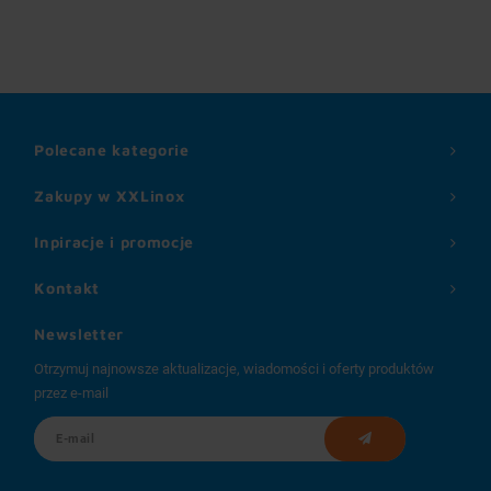
Polecane kategorie
Zakupy w XXLinox
Inpiracje i promocje
Kontakt
Newsletter
Otrzymuj najnowsze aktualizacje, wiadomości i oferty produktów
przez e-mail