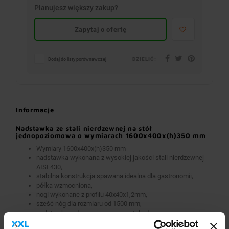
Planujesz większy zakup?
Zapytaj o ofertę
DZIELIĆ:
Dodaj do listy porównawczej
Informacje
Nadstawka ze stali nierdzewnej na stół
jednopoziomowa o wymiarach 1600x400x(h)350 mm
Wymiary 1600x400x(h)350 mm
nadstawka wykonana z wysokiej jakości stali nierdzewnej
AISI 430,
stabilna konstrukcja spawana idealna dla gastronomii,
półka wzmocniona,
nogi wykonane z profilu 40x40x1,2mm,
sześć nóg dla rozmiaru od 1500 mm,
nadstawka jednopoziomowa na stoły do pracy,
w standardzie przygotowanie do zamontowania na stałe