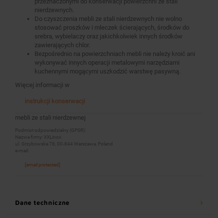
przeznaczonymi do konserwacji powierzchni ze stali
nierdzewnych.
Do czyszczenia mebli ze stali nierdzewnych nie wolno
stosować proszków i mleczek ścierających, środków do
srebra, wybielaczy oraz jakichkolwiek innych środków
zawierających chlor.
Bezpośrednio na powierzchniach mebli nie należy kroić ani
wykonywać innych operacji metalowymi narzędziami
kuchennymi mogącymi uszkodzić warstwę pasywną.
Więcej informacji w
instrukcji konserwacji
mebli ze stali nierdzewnej
Podmiot odpowiedzialny (GPSR):
Nazwa firmy: XXLinox
ul. Grzybowska 78, 00-844 Warszawa, Poland
e-mail:
[email protected]
Dane techniczne