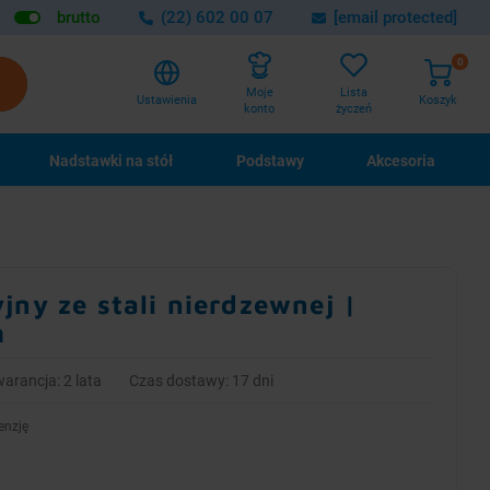
brutto
(22) 602 00 07
[email protected]
0
Lista
Moje
Ustawienia
Koszyk
życzeń
konto
Nadstawki na stół
Podstawy
Akcesoria
jny ze stali nierdzewnej |
m
arancja: 2 lata
Czas dostawy: 17 dni
enzję