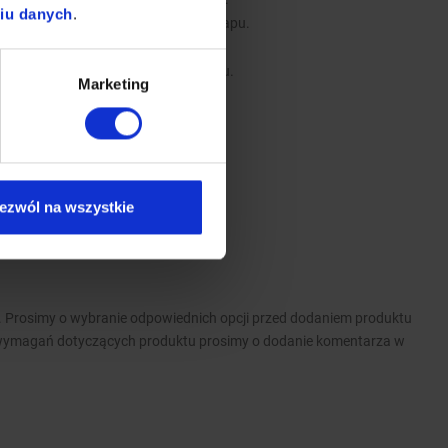
niu danych
.
e stanowią dodatkowe wyposażenie okapu.
y.
b instalacji wentylacyjnej w budynku.
Marketing
, do mycia w każdej zmywarce
ezwól na wszystkie
 Prosimy o wybranie odpowiednich opcji przed dodaniem produktu
wymagań dotyczących produktu prosimy o dodanie komentarza w