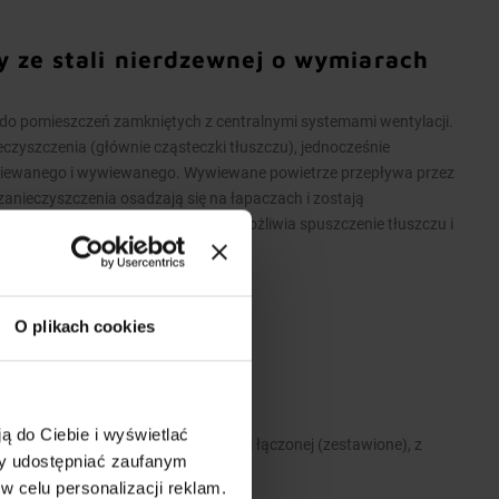
y ze stali nierdzewnej o wymiarach
 pomieszczeń zamkniętych z centralnymi systemami wentylacji.
eczyszczenia (głównie cząsteczki tłuszczu), jednocześnie
wiewanego i wywiewanego. Wywiewane powietrze przepływa przez
i zanieczyszczenia osadzają się na łapaczach i zostają
ustowy przy rynience ociekowej umożliwia spuszczenie tłuszczu i
e jest na łapacze tłuszczu
O plikach cookies
 stali nierdzewnej.
ą do Ciebie i wyświetlać
A>2600 mm wykonane są w wersji łączonej (zestawione), z
my udostępniać zaufanym
zelotowych modułów.
w celu personalizacji reklam.
 i zawiesi umożliwiających montaż.