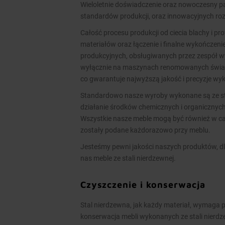
Wieloletnie doświadczenie oraz nowoczesny
standardów produkcji, oraz innowacyjnych ro
Całość procesu produkcji od ciecia blachy i pr
materiałów oraz łączenie i finalne wykończen
produkcyjnych, obsługiwanych przez zespół 
wyłącznie na maszynach renomowanych świato
co gwarantuje najwyższą jakość i precyzje w
Standardowo nasze wyroby wykonane są ze stal
działanie środków chemicznych i organicznych
Wszystkie nasze meble mogą być również w cał
zostały podane każdorazowo przy meblu.
Jesteśmy pewni jakości naszych produktów, dl
nas meble ze stali nierdzewnej.
Czyszczenie i konserwacja
Stal nierdzewna, jak każdy materiał, wymaga p
konserwacja mebli wykonanych ze stali nierd