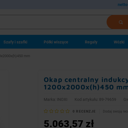
netto
Szafy i szafki
Półki wiszące
Regały
Wózki
200x2000x(h)450 mm
Okap centralny indukcy
1200x2000x(h)450 m
Marka:
INOXI
Kod artykułu: 89-79659
Gw
0
RECENZJE
Dodaj swoją rec
5.063,57 zł