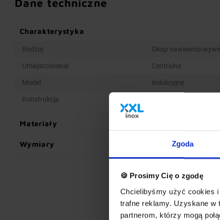
Dane techniczne
Charakterystyka
Rodzaj
Okap nawiewno-wywi
Umiejscowienie
Centralne
Model
indukcyjne
Konstrukcja
Spawana
Materiały
Wymiary
Zgoda
🍪 Prosimy Cię o zgodę
Chcielibyśmy użyć cookies i 
trafne reklamy. Uzyskane w 
partnerom, którzy mogą połąc