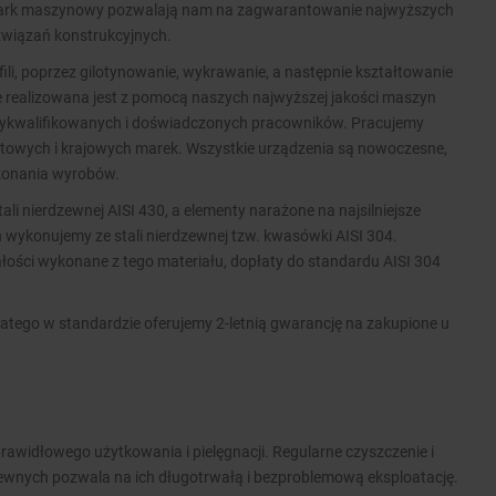
 park maszynowy pozwalają nam na zagwarantowanie najwyższych
związań konstrukcyjnych.
ofili, poprzez gilotynowanie, wykrawanie, a następnie kształtowanie
ie realizowana jest z pomocą naszych najwyższej jakości maszyn
wykwalifikowanych i doświadczonych pracowników. Pracujemy
wych i krajowych marek. Wszystkie urządzenia są nowoczesne,
ykonania wyrobów.
i nierdzewnej AISI 430, a elementy narażone na najsilniejsze
 wykonujemy ze stali nierdzewnej tzw. kwasówki AISI 304.
ości wykonane z tego materiału, dopłaty do standardu AISI 304
atego w standardzie oferujemy 2-letnią gwarancję na zakupione u
rawidłowego użytkowania i pielęgnacji. Regularne czyszczenie i
zewnych pozwala na ich długotrwałą i bezproblemową eksploatację.