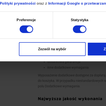
Polityki prywatności
oraz z
Informacji Google o przetwarza
Łapacze tłuszczu, króćce i oświetleni
Okapy nie są wyposażone w wentylator
Okap należy podłączyć do wentylatora lu
Preferencje
Statystyka
Opcje dodatkowe
łapacze tłuszczu wielokrotnego użytku
oświetlenie
Zezwól na wybór
Z
króćce okrągłe lub prostokątne
wykonanie w standardzie AISI 304
dodatkowa gwarancja
inne dodatkowe wymagania
Wyposażenie dodatkowe dostępne za dopłatą.
do koszyka. W przypadku niestandardowych 
polu Dodatkowe wymagania.
Najwyższa jakość wykonania