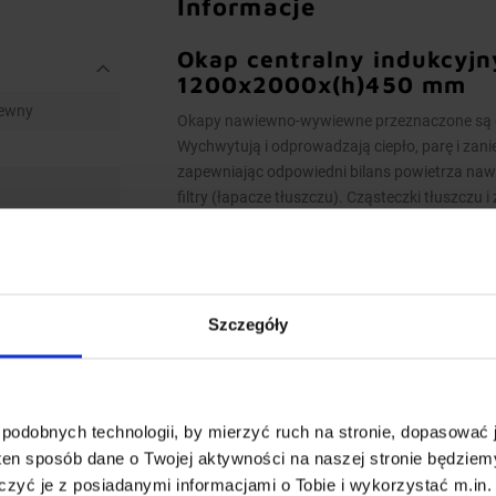
Informacje
Okap centralny indukcyjn
1200x2000x(h)450 mm
ewny
Okapy nawiewno-wywiewne przeznaczone są do
Wychwytują i odprowadzają ciepło, parę i zani
zapewniając odpowiedni bilans powietrza na
filtry (łapacze tłuszczu). Cząsteczki tłuszczu 
odprowadzone do rynienki ociekowej. Zawór sp
zanieczyszczeń.
Model indukcyjny – świeże powietrze nawiewan
Szczegóły
Wykonanie
Wymiary 1200x2000x(h)450 mm
Okapy wykonane są z wysokogatunkowej
podobnych technologii, by mierzyć ruch na stronie, dopasować j
Okapy nawiewno-wywiewne o wymiarach 
ten sposób dane o Twojej aktywności na naszej stronie będzie
dwóch lub więcej indywidualnych niepr
zyć je z posiadanymi informacjami o Tobie i wykorzystać m.in. 
Okapy wyposażone są w system otworów