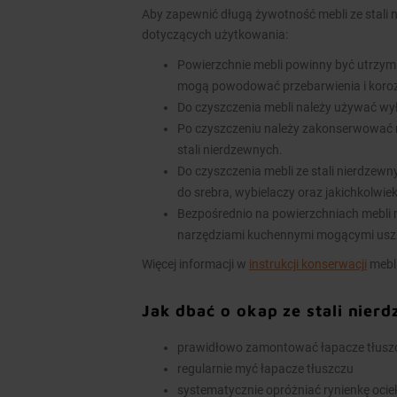
Aby zapewnić długą żywotność mebli ze stali 
dotyczących użytkowania:
Powierzchnie mebli powinny być utrzym
mogą powodować przebarwienia i koroz
Do czyszczenia mebli należy używać wy
Po czyszczeniu należy zakonserwować 
stali nierdzewnych.
Do czyszczenia mebli ze stali nierdzew
do srebra, wybielaczy oraz jakichkolwie
Bezpośrednio na powierzchniach mebli n
narzędziami kuchennymi mogącymi usz
Więcej informacji w
instrukcji konserwacji
mebli
Jak dbać o okap ze stali nier
prawidłowo zamontować łapacze tłuszcz
regularnie myć łapacze tłuszczu
systematycznie opróżniać rynienkę ocieko