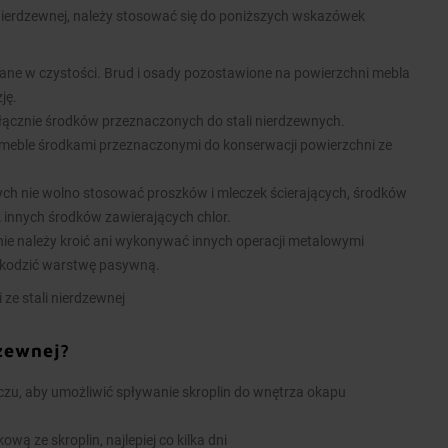
nierdzewnej, należy stosować się do poniższych wskazówek
ane w czystości. Brud i osady pozostawione na powierzchni mebla
ję.
łącznie środków przeznaczonych do stali nierdzewnych.
meble środkami przeznaczonymi do konserwacji powierzchni ze
nych nie wolno stosować proszków i mleczek ścierających, środków
k innych środków zawierających chlor.
ie należy kroić ani wykonywać innych operacji metalowymi
kodzić warstwę pasywną.
 ze stali nierdzewnej
dzewnej?
u, aby umożliwić spływanie skroplin do wnętrza okapu
wą ze skroplin, najlepiej co kilka dni