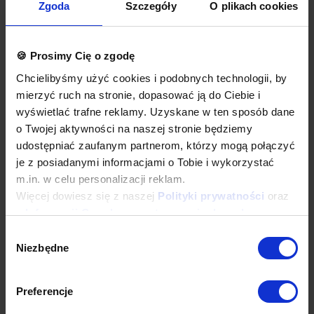
więcej indywidualnych nieprzelotowych modułów.
Zgoda
Szczegóły
O plikach cookies
Okapy wyposażone są w system otworów i zawiesi
umożliwiających montaż.
Łapacze tłuszczu, króćce i oświetlenie stanowią dodatkowe
wyposażenie okapu.
🍪 Prosimy Cię o zgodę
Okapy nie są wyposażone w wentylatory.
Chcielibyśmy użyć cookies i podobnych technologii, by
Okap należy podłączyć do wentylatora lub instalacji
wentylacyjnej w budynku.
mierzyć ruch na stronie, dopasować ją do Ciebie i
wyświetlać trafne reklamy. Uzyskane w ten sposób dane
Opcje dodatkowe
o Twojej aktywności na naszej stronie będziemy
łapacze tłuszczu wielokrotnego użytku, do mycia w każdej
udostępniać zaufanym partnerom, którzy mogą połączyć
zmywarce
oświetlenie
je z posiadanymi informacjami o Tobie i wykorzystać
króćce okrągłe lub prostokątne
m.in. w celu personalizacji reklam.
wykonanie w standardzie AISI 304
Więcej dowiesz się z naszej
Polityki prywatności
oraz
dodatkowa gwarancja
inne dodatkowe wymagania
z
Informacji Google o przetwarzaniu danych
.
Wyposażenie dodatkowe dostępne za dopłatą. Prosimy o wybranie
Wybór
odpowiednich opcji przed dodaniem produktu do koszyka. W
Niezbędne
zgody
przypadku niestandardowych wymagań dotyczących produktu
prosimy o dodanie komentarza w polu Dodatkowe wymagania.
Preferencje
Najwyższa jakość wykonania
Wieloletnie doświadczenie oraz nowoczesny park maszynowy