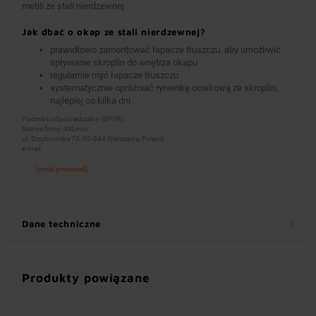
mebli ze stali nierdzewnej
Jak dbać o okap ze stali nierdzewnej?
prawidłowo zamontować łapacze tłuszczu, aby umożliwić
spływanie skroplin do wnętrza okapu
regularnie myć łapacze tłuszczu
systematycznie opróżniać rynienkę ociekową ze skroplin,
najlepiej co kilka dni
Podmiot odpowiedzialny (GPSR):
Nazwa firmy: XXLinox
ul. Grzybowska 78, 00-844 Warszawa, Poland
e-mail:
[email protected]
Dane techniczne
Produkty powiązane