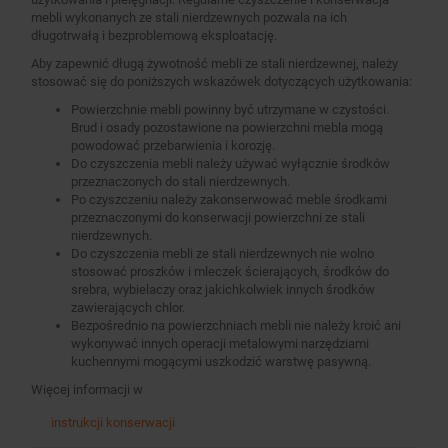
mebli wykonanych ze stali nierdzewnych pozwala na ich
długotrwałą i bezproblemową eksploatację.
Aby zapewnić długą żywotność mebli ze stali nierdzewnej, należy
stosować się do poniższych wskazówek dotyczących użytkowania:
Powierzchnie mebli powinny być utrzymane w czystości.
Brud i osady pozostawione na powierzchni mebla mogą
powodować przebarwienia i korozję.
Do czyszczenia mebli należy używać wyłącznie środków
przeznaczonych do stali nierdzewnych.
Po czyszczeniu należy zakonserwować meble środkami
przeznaczonymi do konserwacji powierzchni ze stali
nierdzewnych.
Do czyszczenia mebli ze stali nierdzewnych nie wolno
stosować proszków i mleczek ścierających, środków do
srebra, wybielaczy oraz jakichkolwiek innych środków
zawierających chlor.
Bezpośrednio na powierzchniach mebli nie należy kroić ani
wykonywać innych operacji metalowymi narzędziami
kuchennymi mogącymi uszkodzić warstwę pasywną.
Więcej informacji w
instrukcji konserwacji