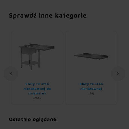
Sprawdź inne kategorie
Stoły ze stali
Blaty ze stali
U
nem
nierdzewnej do
nierdzewnej
zmywarek
(94)
(255)
Ostatnio oglądane