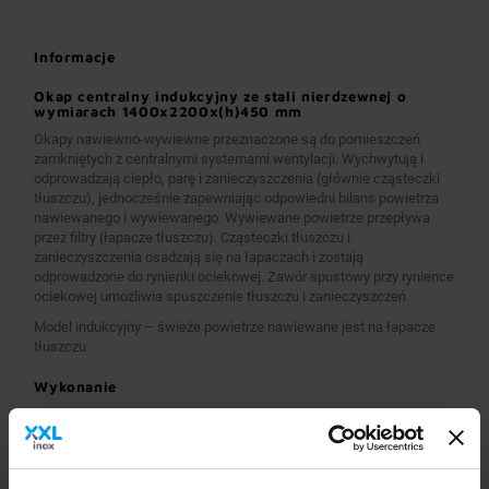
Informacje
Okap centralny indukcyjny ze stali nierdzewnej o
wymiarach 1400x2200x(h)450 mm
Okapy nawiewno-wywiewne przeznaczone są do pomieszczeń
zamkniętych z centralnymi systemami wentylacji. Wychwytują i
odprowadzają ciepło, parę i zanieczyszczenia (głównie cząsteczki
tłuszczu), jednocześnie zapewniając odpowiedni bilans powietrza
nawiewanego i wywiewanego. Wywiewane powietrze przepływa
przez filtry (łapacze tłuszczu). Cząsteczki tłuszczu i
zanieczyszczenia osadzają się na łapaczach i zostają
odprowadzone do rynienki ociekowej. Zawór spustowy przy rynience
ociekowej umożliwia spuszczenie tłuszczu i zanieczyszczeń.
Model indukcyjny – świeże powietrze nawiewane jest na łapacze
tłuszczu
Wykonanie
Wymiary 1400x2200x(h)450 mm
Okapy wykonane są z wysokogatunkowej stali nierdzewnej.
Okapy nawiewno-wywiewne o wymiarach A>2600 mm
wykonane są w wersji łączonej (zestawione), z dwóch lub