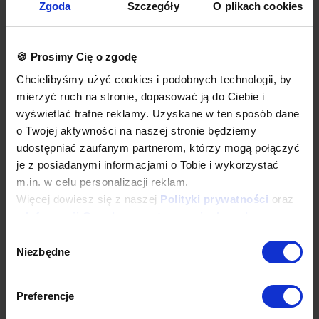
więcej indywidualnych nieprzelotowych modułów.
Zgoda
Szczegóły
O plikach cookies
Okapy wyposażone są w system otworów i zawiesi
umożliwiających montaż.
Łapacze tłuszczu, króćce i oświetlenie stanowią dodatkowe
wyposażenie okapu.
🍪 Prosimy Cię o zgodę
Okapy nie są wyposażone w wentylatory.
Chcielibyśmy użyć cookies i podobnych technologii, by
Okap należy podłączyć do wentylatora lub instalacji
wentylacyjnej w budynku.
mierzyć ruch na stronie, dopasować ją do Ciebie i
wyświetlać trafne reklamy. Uzyskane w ten sposób dane
Opcje dodatkowe
o Twojej aktywności na naszej stronie będziemy
łapacze tłuszczu wielokrotnego użytku, do mycia w każdej
udostępniać zaufanym partnerom, którzy mogą połączyć
zmywarce
oświetlenie
je z posiadanymi informacjami o Tobie i wykorzystać
króćce okrągłe lub prostokątne
m.in. w celu personalizacji reklam.
wykonanie w standardzie AISI 304
Więcej dowiesz się z naszej
Polityki prywatności
oraz
dodatkowa gwarancja
inne dodatkowe wymagania
z
Informacji Google o przetwarzaniu danych
.
Wyposażenie dodatkowe dostępne za dopłatą. Prosimy o wybranie
Wybór
odpowiednich opcji przed dodaniem produktu do koszyka. W
Niezbędne
zgody
przypadku niestandardowych wymagań dotyczących produktu
prosimy o dodanie komentarza w polu Dodatkowe wymagania.
Preferencje
Najwyższa jakość wykonania
Wieloletnie doświadczenie oraz nowoczesny park maszynowy