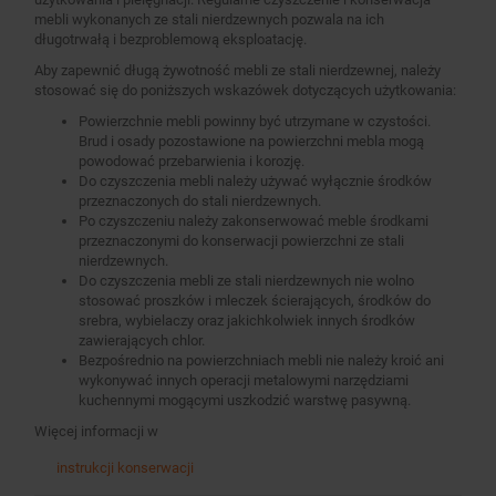
mebli wykonanych ze stali nierdzewnych pozwala na ich
długotrwałą i bezproblemową eksploatację.
Aby zapewnić długą żywotność mebli ze stali nierdzewnej, należy
stosować się do poniższych wskazówek dotyczących użytkowania:
Powierzchnie mebli powinny być utrzymane w czystości.
Brud i osady pozostawione na powierzchni mebla mogą
powodować przebarwienia i korozję.
Do czyszczenia mebli należy używać wyłącznie środków
przeznaczonych do stali nierdzewnych.
Po czyszczeniu należy zakonserwować meble środkami
przeznaczonymi do konserwacji powierzchni ze stali
nierdzewnych.
Do czyszczenia mebli ze stali nierdzewnych nie wolno
stosować proszków i mleczek ścierających, środków do
srebra, wybielaczy oraz jakichkolwiek innych środków
zawierających chlor.
Bezpośrednio na powierzchniach mebli nie należy kroić ani
wykonywać innych operacji metalowymi narzędziami
kuchennymi mogącymi uszkodzić warstwę pasywną.
Więcej informacji w
instrukcji konserwacji