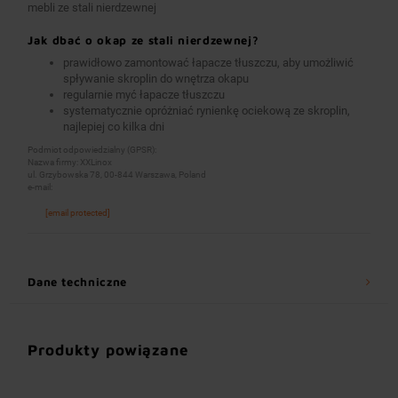
mebli ze stali nierdzewnej
Jak dbać o okap ze stali nierdzewnej?
prawidłowo zamontować łapacze tłuszczu, aby umożliwić
spływanie skroplin do wnętrza okapu
regularnie myć łapacze tłuszczu
systematycznie opróżniać rynienkę ociekową ze skroplin,
najlepiej co kilka dni
Podmiot odpowiedzialny (GPSR):
Nazwa firmy: XXLinox
ul. Grzybowska 78, 00-844 Warszawa, Poland
e-mail:
[email protected]
Dane techniczne
Produkty powiązane