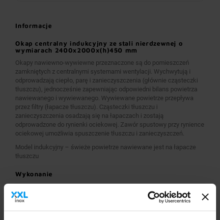
Informacje
Okap centralny indukcyjny ze stali nierdzewnej o
wymiarach 2400x2000x(h)450 mm
Okapy nawiewno-wywiewne przeznaczone są do pomieszczeń
zamkniętych z centralnymi systemami wentylacji. Wychwytują i
odprowadzają ciepło, parę i zanieczyszczenia (głównie cząsteczki
tłuszczu), jednocześnie zapewniając odpowiedni bilans powietrza
nawiewanego i wywiewanego. Wywiewane powietrze przepływa
przez filtry (łapacze tłuszczu). Cząsteczki tłuszczu i
zanieczyszczenia osadzają się na łapaczach i zostają
odprowadzone do rynienki ociekowej. Zawór spustowy przy rynience
ociekowej umożliwia spuszczenie tłuszczu i zanieczyszczeń.
Model indukcyjny – świeże powietrze nawiewane jest na łapacze
tłuszczu
Wykonanie
Wymiary 2400x2000x(h)450 mm
Okapy wykonane są z wysokogatunkowej stali nierdzewnej.
Okapy nawiewno-wywiewne o wymiarach A>2600 mm
wykonane są w wersji łączonej (zestawione), z dwóch lub