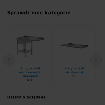
Sprawdź inne kategorie
Stoły ze stali
Blaty ze stali
U
nem
nierdzewnej do
nierdzewnej
zmywarek
(94)
(255)
Ostatnio oglądane