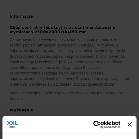
Informacje
Okap centralny indukcyjny ze stali nierdzewnej o
wymiarach 2500x2000x(h)450 mm
Okapy nawiewno-wywiewne przeznaczone są do pomieszczeń
zamkniętych z centralnymi systemami wentylacji. Wychwytują i
odprowadzają ciepło, parę i zanieczyszczenia (głównie cząsteczki
tłuszczu), jednocześnie zapewniając odpowiedni bilans powietrza
nawiewanego i wywiewanego. Wywiewane powietrze przepływa
przez filtry (łapacze tłuszczu). Cząsteczki tłuszczu i
zanieczyszczenia osadzają się na łapaczach i zostają
odprowadzone do rynienki ociekowej. Zawór spustowy przy rynience
ociekowej umożliwia spuszczenie tłuszczu i zanieczyszczeń.
Model indukcyjny – świeże powietrze nawiewane jest na łapacze
tłuszczu
Wykonanie
Wymiary 2500x2000x(h)450 mm
Okapy wykonane są z wysokogatunkowej stali nierdzewnej.
Okapy nawiewno-wywiewne o wymiarach A>2600 mm
wykonane są w wersji łączonej (zestawione), z dwóch lub