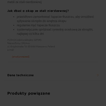
mebli ze stali nierdzewnej
Jak dbać o okap ze stali nierdzewnej?
prawidłowo zamontować łapacze tłuszczu, aby umożliwić
spływanie skroplin do wnętrza okapu
regularnie myć łapacze tłuszczu
systematycznie opróżniać rynienkę ociekową ze skroplin,
najlepiej co kilka dni
Podmiot odpowiedzialny (GPSR):
Nazwa firmy: XXLinox
ul. Grzybowska 78, 00-844 Warszawa, Poland
e-mail:
[email protected]
Dane techniczne
Produkty powiązane