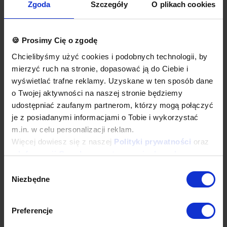
więcej indywidualnych nieprzelotowych modułów.
Zgoda
Szczegóły
O plikach cookies
Okapy wyposażone są w system otworów i zawiesi
umożliwiających montaż.
Łapacze tłuszczu, króćce i oświetlenie stanowią dodatkowe
wyposażenie okapu.
🍪 Prosimy Cię o zgodę
Okapy nie są wyposażone w wentylatory.
Chcielibyśmy użyć cookies i podobnych technologii, by
Okap należy podłączyć do wentylatora lub instalacji
wentylacyjnej w budynku.
mierzyć ruch na stronie, dopasować ją do Ciebie i
wyświetlać trafne reklamy. Uzyskane w ten sposób dane
Opcje dodatkowe
o Twojej aktywności na naszej stronie będziemy
łapacze tłuszczu wielokrotnego użytku, do mycia w każdej
udostępniać zaufanym partnerom, którzy mogą połączyć
zmywarce
oświetlenie
je z posiadanymi informacjami o Tobie i wykorzystać
króćce okrągłe lub prostokątne
m.in. w celu personalizacji reklam.
wykonanie w standardzie AISI 304
Więcej dowiesz się z naszej
Polityki prywatności
oraz
dodatkowa gwarancja
inne dodatkowe wymagania
z
Informacji Google o przetwarzaniu danych
.
Wyposażenie dodatkowe dostępne za dopłatą. Prosimy o wybranie
Wybór
odpowiednich opcji przed dodaniem produktu do koszyka. W
Niezbędne
zgody
przypadku niestandardowych wymagań dotyczących produktu
prosimy o dodanie komentarza w polu Dodatkowe wymagania.
Preferencje
Najwyższa jakość wykonania
Wieloletnie doświadczenie oraz nowoczesny park maszynowy