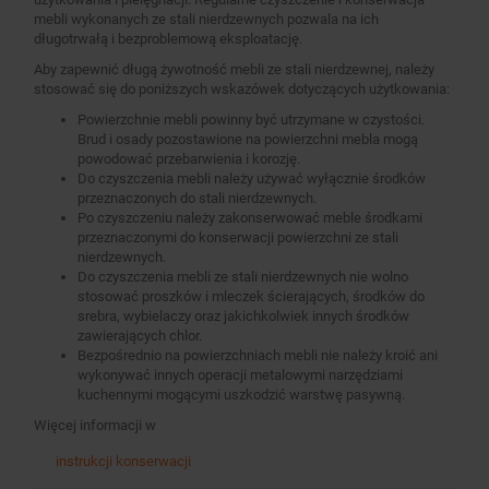
mebli wykonanych ze stali nierdzewnych pozwala na ich
długotrwałą i bezproblemową eksploatację.
Aby zapewnić długą żywotność mebli ze stali nierdzewnej, należy
stosować się do poniższych wskazówek dotyczących użytkowania:
Powierzchnie mebli powinny być utrzymane w czystości.
Brud i osady pozostawione na powierzchni mebla mogą
powodować przebarwienia i korozję.
Do czyszczenia mebli należy używać wyłącznie środków
przeznaczonych do stali nierdzewnych.
Po czyszczeniu należy zakonserwować meble środkami
przeznaczonymi do konserwacji powierzchni ze stali
nierdzewnych.
Do czyszczenia mebli ze stali nierdzewnych nie wolno
stosować proszków i mleczek ścierających, środków do
srebra, wybielaczy oraz jakichkolwiek innych środków
zawierających chlor.
Bezpośrednio na powierzchniach mebli nie należy kroić ani
wykonywać innych operacji metalowymi narzędziami
kuchennymi mogącymi uszkodzić warstwę pasywną.
Więcej informacji w
instrukcji konserwacji