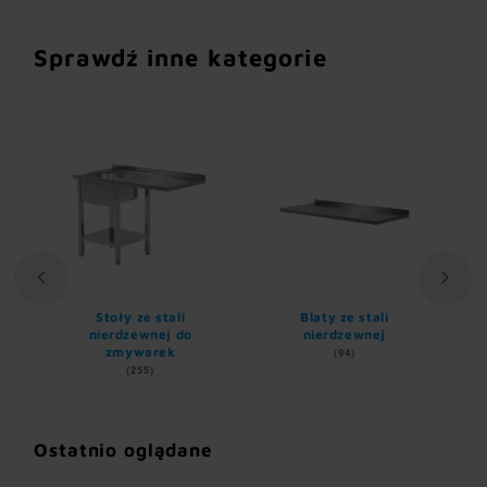
Sprawdź inne kategorie
Stoły ze stali
Blaty ze stali
U
nem
nierdzewnej do
nierdzewnej
zmywarek
(94)
(255)
Ostatnio oglądane