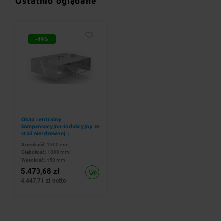
Ostatnio oglądane
-49%
Okap centralny
kompensacyjno-indukcyjny ze
stali nierdzewnej |
1300x1800x(h)450 mm
Szerokość:
1300 mm
Głębokość:
1800 mm
Wysokość:
450 mm
5.470,68 zł
4.447,71 zł netto