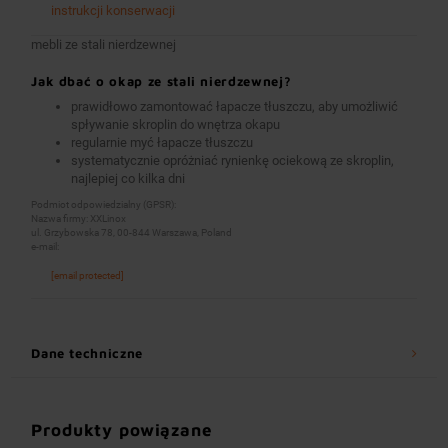
instrukcji konserwacji
mebli ze stali nierdzewnej
Jak dbać o okap ze stali nierdzewnej?
prawidłowo zamontować łapacze tłuszczu, aby umożliwić
spływanie skroplin do wnętrza okapu
regularnie myć łapacze tłuszczu
systematycznie opróżniać rynienkę ociekową ze skroplin,
najlepiej co kilka dni
Podmiot odpowiedzialny (GPSR):
Nazwa firmy: XXLinox
ul. Grzybowska 78, 00-844 Warszawa, Poland
e-mail:
[email protected]
Dane techniczne
Produkty powiązane