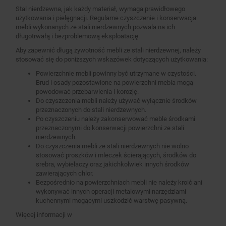
Stal nierdzewna, jak każdy materiał, wymaga prawidłowego
użytkowania i pielęgnacji. Regularne czyszczenie i konserwacja
mebli wykonanych ze stali nierdzewnych pozwala na ich
długotrwałą i bezproblemową eksploatację.
Aby zapewnić długą żywotność mebli ze stali nierdzewnej, należy
stosować się do poniższych wskazówek dotyczących użytkowania:
Powierzchnie mebli powinny być utrzymane w czystości.
Brud i osady pozostawione na powierzchni mebla mogą
powodować przebarwienia i korozję.
Do czyszczenia mebli należy używać wyłącznie środków
przeznaczonych do stali nierdzewnych.
Po czyszczeniu należy zakonserwować meble środkami
przeznaczonymi do konserwacji powierzchni ze stali
nierdzewnych.
Do czyszczenia mebli ze stali nierdzewnych nie wolno
stosować proszków i mleczek ścierających, środków do
srebra, wybielaczy oraz jakichkolwiek innych środków
zawierających chlor.
Bezpośrednio na powierzchniach mebli nie należy kroić ani
wykonywać innych operacji metalowymi narzędziami
kuchennymi mogącymi uszkodzić warstwę pasywną.
Więcej informacji w