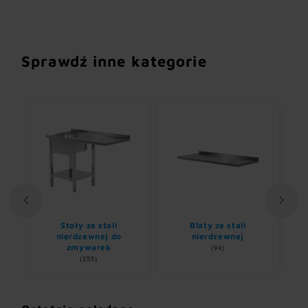
Sprawdź inne kategorie
Stoły ze stali
Blaty ze stali
U
nem
nierdzewnej do
nierdzewnej
zmywarek
(94)
(255)