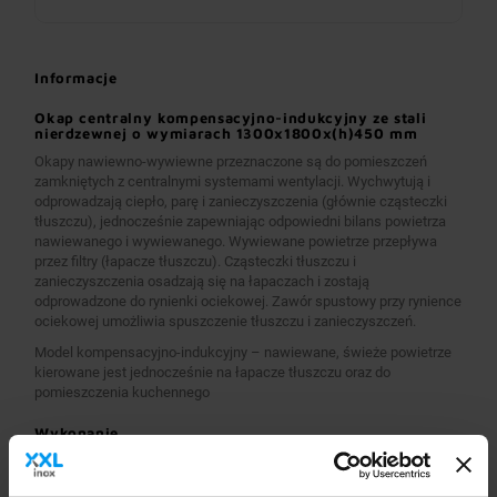
Informacje
Okap centralny kompensacyjno-indukcyjny ze stali
nierdzewnej o wymiarach 1300x1800x(h)450 mm
Okapy nawiewno-wywiewne przeznaczone są do pomieszczeń
zamkniętych z centralnymi systemami wentylacji. Wychwytują i
odprowadzają ciepło, parę i zanieczyszczenia (głównie cząsteczki
tłuszczu), jednocześnie zapewniając odpowiedni bilans powietrza
nawiewanego i wywiewanego. Wywiewane powietrze przepływa
przez filtry (łapacze tłuszczu). Cząsteczki tłuszczu i
zanieczyszczenia osadzają się na łapaczach i zostają
odprowadzone do rynienki ociekowej. Zawór spustowy przy rynience
ociekowej umożliwia spuszczenie tłuszczu i zanieczyszczeń.
Model kompensacyjno-indukcyjny – nawiewane, świeże powietrze
kierowane jest jednocześnie na łapacze tłuszczu oraz do
pomieszczenia kuchennego
Wykonanie
Wymiary 1300x1800x(h)450 mm
Okapy wykonane są z wysokogatunkowej stali nierdzewnej.