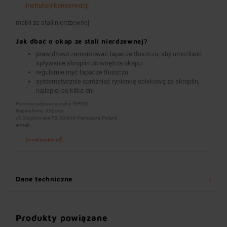
instrukcji konserwacji
mebli ze stali nierdzewnej
Jak dbać o okap ze stali nierdzewnej?
prawidłowo zamontować łapacze tłuszczu, aby umożliwić
spływanie skroplin do wnętrza okapu
regularnie myć łapacze tłuszczu
systematycznie opróżniać rynienkę ociekową ze skroplin,
najlepiej co kilka dni
Podmiot odpowiedzialny (GPSR):
Nazwa firmy: XXLinox
ul. Grzybowska 78, 00-844 Warszawa, Poland
e-mail:
[email protected]
Dane techniczne
Produkty powiązane