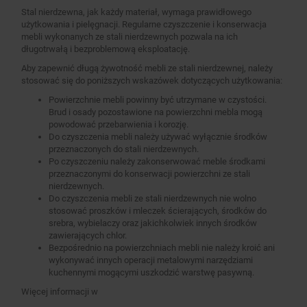
Stal nierdzewna, jak każdy materiał, wymaga prawidłowego
użytkowania i pielęgnacji. Regularne czyszczenie i konserwacja
mebli wykonanych ze stali nierdzewnych pozwala na ich
długotrwałą i bezproblemową eksploatację.
Aby zapewnić długą żywotność mebli ze stali nierdzewnej, należy
stosować się do poniższych wskazówek dotyczących użytkowania:
Powierzchnie mebli powinny być utrzymane w czystości.
Brud i osady pozostawione na powierzchni mebla mogą
powodować przebarwienia i korozję.
Do czyszczenia mebli należy używać wyłącznie środków
przeznaczonych do stali nierdzewnych.
Po czyszczeniu należy zakonserwować meble środkami
przeznaczonymi do konserwacji powierzchni ze stali
nierdzewnych.
Do czyszczenia mebli ze stali nierdzewnych nie wolno
stosować proszków i mleczek ścierających, środków do
srebra, wybielaczy oraz jakichkolwiek innych środków
zawierających chlor.
Bezpośrednio na powierzchniach mebli nie należy kroić ani
wykonywać innych operacji metalowymi narzędziami
kuchennymi mogącymi uszkodzić warstwę pasywną.
Więcej informacji w