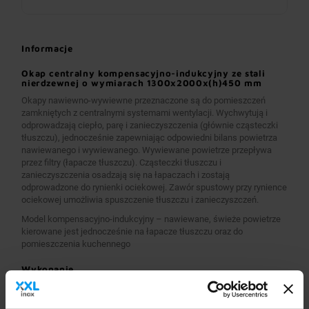
Informacje
Okap centralny kompensacyjno-indukcyjny ze stali
nierdzewnej o wymiarach 1300x2000x(h)450 mm
Okapy nawiewno-wywiewne przeznaczone są do pomieszczeń
zamkniętych z centralnymi systemami wentylacji. Wychwytują i
odprowadzają ciepło, parę i zanieczyszczenia (głównie cząsteczki
tłuszczu), jednocześnie zapewniając odpowiedni bilans powietrza
nawiewanego i wywiewanego. Wywiewane powietrze przepływa
przez filtry (łapacze tłuszczu). Cząsteczki tłuszczu i
zanieczyszczenia osadzają się na łapaczach i zostają
odprowadzone do rynienki ociekowej. Zawór spustowy przy rynience
ociekowej umożliwia spuszczenie tłuszczu i zanieczyszczeń.
Model kompensacyjno-indukcyjny – nawiewane, świeże powietrze
kierowane jest jednocześnie na łapacze tłuszczu oraz do
pomieszczenia kuchennego
Wykonanie
Wymiary 1300x2000x(h)450 mm
Okapy wykonane są z wysokogatunkowej stali nierdzewnej.