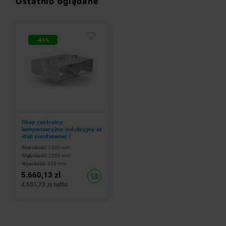
Ostatnio oglądane
-49%
Okap centralny
kompensacyjno-indukcyjny ze
stali nierdzewnej |
1300x2000x(h)450 mm
Szerokość:
1300 mm
Głębokość:
2000 mm
Wysokość:
450 mm
5.660,13 zł
4.601,73 zł netto