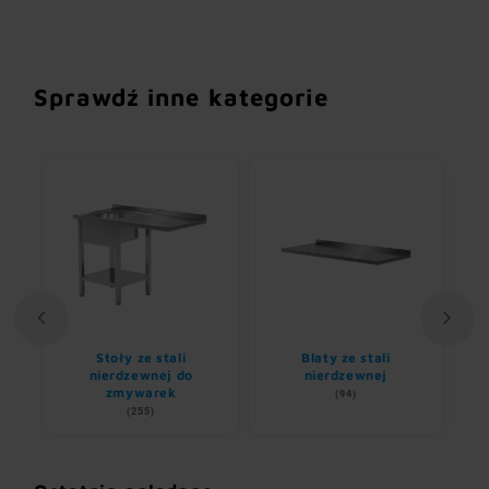
Sprawdź inne kategorie
Stoły ze stali
Blaty ze stali
U
nem
nierdzewnej do
nierdzewnej
zmywarek
(94)
(255)