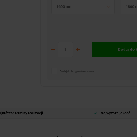
1600 mm
1800
Dodaj do
Dodaj do listy porównawczej
jkrótsze terminy realizacji
Najwyższa jakość