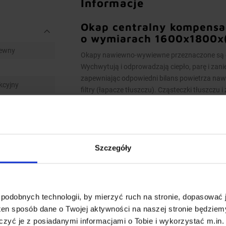
Informacje
Okap centralny kompensac
o wymiarach 1600x1800x
ewny
Okapy nawiewno-wywiewne przeznaczone są do
Wychwytują i odprowadzają ciepło, parę i zani
zapewniając odpowiedni bilans powietrza na
kcyjny
filtry (łapacze tłuszczu). Cząsteczki tłuszczu 
odprowadzone do rynienki ociekowej. Zawór sp
zanieczyszczeń.
Model kompensacyjno-indukcyjny – nawiewane,
tłuszczu oraz do pomieszczenia kuchennego
Szczegóły
Wykonanie
Wymiary 1600x1800x(h)450 mm
podobnych technologii, by mierzyć ruch na stronie, dopasować j
Okapy wykonane są z wysokogatunkowej
ten sposób dane o Twojej aktywności na naszej stronie będzie
Okapy nawiewno-wywiewne o wymiarach 
zyć je z posiadanymi informacjami o Tobie i wykorzystać m.in. 
dwóch lub więcej indywidualnych niepr