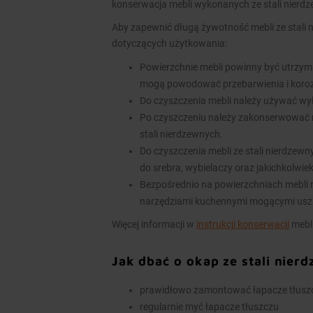
konserwacja mebli wykonanych ze stali nierd
Aby zapewnić długą żywotność mebli ze stali 
dotyczących użytkowania:
Powierzchnie mebli powinny być utrzym
mogą powodować przebarwienia i koroz
Do czyszczenia mebli należy używać wy
Po czyszczeniu należy zakonserwować 
stali nierdzewnych.
Do czyszczenia mebli ze stali nierdzew
do srebra, wybielaczy oraz jakichkolwie
Bezpośrednio na powierzchniach mebli n
narzędziami kuchennymi mogącymi usz
Więcej informacji w
instrukcji konserwacji
mebli
Jak dbać o okap ze stali nier
prawidłowo zamontować łapacze tłuszcz
regularnie myć łapacze tłuszczu