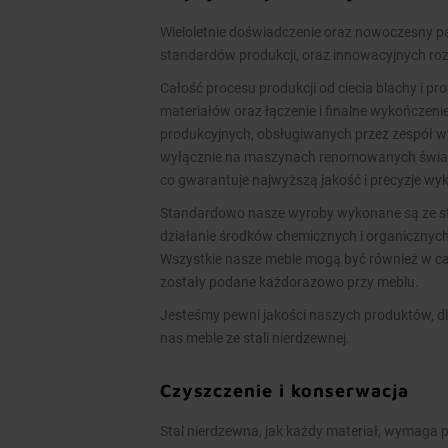
Wieloletnie doświadczenie oraz nowoczesny
standardów produkcji, oraz innowacyjnych ro
Całość procesu produkcji od ciecia blachy i pr
materiałów oraz łączenie i finalne wykończen
produkcyjnych, obsługiwanych przez zespół 
wyłącznie na maszynach renomowanych świato
co gwarantuje najwyższą jakość i precyzje w
Standardowo nasze wyroby wykonane są ze stal
działanie środków chemicznych i organicznych
Wszystkie nasze meble mogą być również w cał
zostały podane każdorazowo przy meblu.
Jesteśmy pewni jakości naszych produktów, dl
nas meble ze stali nierdzewnej.
Czyszczenie i konserwacja
Stal nierdzewna, jak każdy materiał, wymaga p