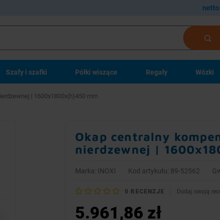
netto
Szafy i szafki
Półki wiszące
Regały
Wózki
nierdzewnej | 1600x1800x(h)450 mm
Okap centralny kompen
nierdzewnej | 1600x1
Marka:
INOXI
Kod artykułu: 89-52562
Gw
0
RECENZJE
Dodaj swoją rec
5.961,86 zł