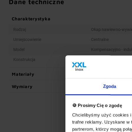
Dane techniczne
Charakterystyka
Rodzaj
Okap nawiewno-wywi
Umiejscowienie
Centralne
Model
Kompensacyjno - indu
Konstrukcja
Spawana
Materiały
Wymiary
Zgoda
🍪 Prosimy Cię o zgodę
Chcielibyśmy użyć cookies i 
trafne reklamy. Uzyskane w 
partnerom, którzy mogą połąc