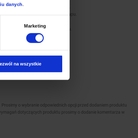
niu danych
.
 i zawiesi umożliwiających montaż.
e stanowią dodatkowe wyposażenie okapu.
y.
Marketing
b instalacji wentylacyjnej w budynku.
, do mycia w każdej zmywarce
ezwól na wszystkie
 Prosimy o wybranie odpowiednich opcji przed dodaniem produktu
wymagań dotyczących produktu prosimy o dodanie komentarza w