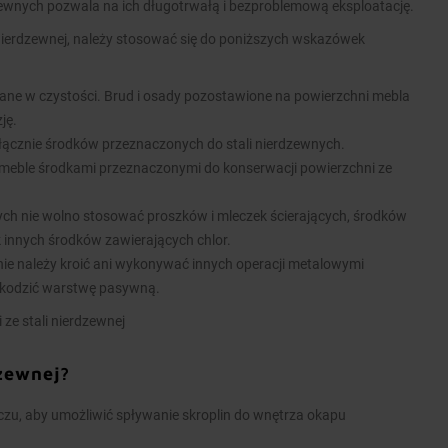
zewnych pozwala na ich długotrwałą i bezproblemową eksploatację.
nierdzewnej, należy stosować się do poniższych wskazówek
ane w czystości. Brud i osady pozostawione na powierzchni mebla
ję.
łącznie środków przeznaczonych do stali nierdzewnych.
meble środkami przeznaczonymi do konserwacji powierzchni ze
nych nie wolno stosować proszków i mleczek ścierających, środków
k innych środków zawierających chlor.
ie należy kroić ani wykonywać innych operacji metalowymi
kodzić warstwę pasywną.
 ze stali nierdzewnej
dzewnej?
u, aby umożliwić spływanie skroplin do wnętrza okapu