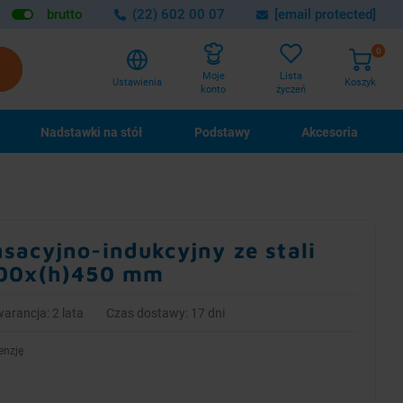
brutto
(22) 602 00 07
[email protected]
0
Lista
Moje
Ustawienia
Koszyk
życzeń
konto
Nadstawki na stół
Podstawy
Akcesoria
sacyjno-indukcyjny ze stali
800x(h)450 mm
arancja: 2 lata
Czas dostawy: 17 dni
enzję