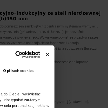
yjno-indukcyjny ze stali nierdzewnej
(h)450 mm
 pomieszczeń zamkniętych z centralnymi systemami wentylacji.
eczyszczenia (głównie cząsteczki tłuszczu), jednocześnie
wiewanego i wywiewanego. Wywiewane powietrze przepływa przez
i zanieczyszczenia osadzają się na łapaczach i zostają
ustowy przy rynience ociekowej umożliwia spuszczenie tłuszczu i
 świeże powietrze kierowane jest jednocześnie na łapacze
O plikach cookies
ą do Ciebie i wyświetlać
 stali nierdzewnej.
my udostępniać zaufanym
A>2600 mm wykonane są w wersji łączonej (zestawione), z
w celu personalizacji reklam.
zelotowych modułów.