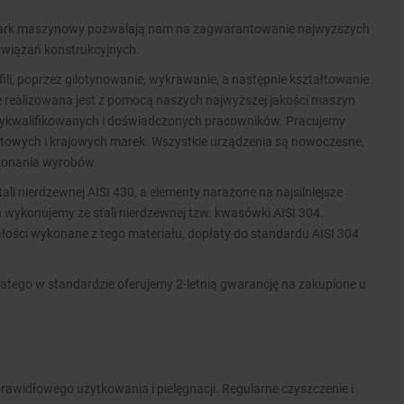
 park maszynowy pozwalają nam na zagwarantowanie najwyższych
związań konstrukcyjnych.
ofili, poprzez gilotynowanie, wykrawanie, a następnie kształtowanie
ie realizowana jest z pomocą naszych najwyższej jakości maszyn
wykwalifikowanych i doświadczonych pracowników. Pracujemy
wych i krajowych marek. Wszystkie urządzenia są nowoczesne,
ykonania wyrobów.
i nierdzewnej AISI 430, a elementy narażone na najsilniejsze
 wykonujemy ze stali nierdzewnej tzw. kwasówki AISI 304.
ości wykonane z tego materiału, dopłaty do standardu AISI 304
atego w standardzie oferujemy 2-letnią gwarancję na zakupione u
rawidłowego użytkowania i pielęgnacji. Regularne czyszczenie i