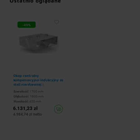
Ostatnio oglądane
-49%
Okap centralny
kompensacyjno-indukcyjny ze
stali nierdzewnej |
1700x1800x(h)450 mm
Szerokość:
1700 mm
Głębokość:
1800 mm
Wysokość:
450 mm
6.131,23 zł
4.984,74 zł netto