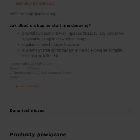
instrukcji konserwacji
mebli ze stali nierdzewnej
Jak dbać o okap ze stali nierdzewnej?
prawidłowo zamontować łapacze tłuszczu, aby umożliwić
spływanie skroplin do wnętrza okapu
regularnie myć łapacze tłuszczu
systematycznie opróżniać rynienkę ociekową ze skroplin,
najlepiej co kilka dni
Podmiot odpowiedzialny (GPSR):
Nazwa firmy: XXLinox
ul. Grzybowska 78, 00-844 Warszawa, Poland
e-mail:
[email protected]
Dane techniczne
Produkty powiązane