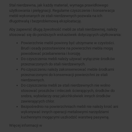
Stal nierdzewna, jak każdy materiał, wymaga prawidłowego
użytkowania i pielęgnacji. Regularne czyszczenie i konserwacja
mebli wykonanych ze stali nierdzewnych pozwala na ich
długotrwałą i bezproblemową eksploatację.
Aby zapewnić długą żywotność mebli ze stali nierdzewnej, należy
stosować się do poniższych wskazówek dotyczących użytkowania:
Powierzchnie mebli powinny być utrzymane w czystości.
Brud i osady pozostawione na powierzchni mebla mogą
powodować przebarwienia i korozję.
Do czyszczenia mebli należy używać wyłącznie środków
przeznaczonych do stali nierdzewnych.
Po czyszczeniu należy zakonserwować meble środkami
przeznaczonymi do konserwacji powierzchni ze stali
nierdzewnych.
Do czyszczenia mebli ze stali nierdzewnych nie wolno
stosować proszków i mleczek ścierających, środków do
srebra, wybielaczy oraz jakichkolwiek innych środków
zawierających chlor.
Bezpośrednio na powierzchniach mebli nie należy kroić ani
wykonywać innych operacji metalowymi narzędziami
kuchennymi mogącymi uszkodzić warstwę pasywną.
Więcej informacji w