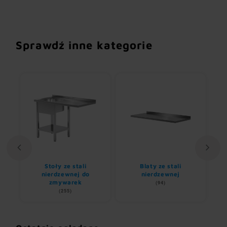
Sprawdź inne kategorie
Stoły ze stali
Blaty ze stali
U
nem
nierdzewnej do
nierdzewnej
zmywarek
(94)
(255)