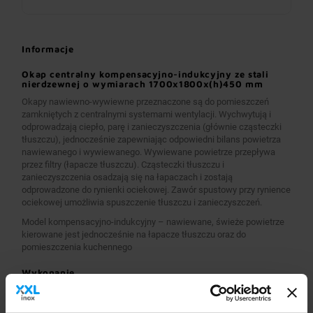
Informacje
Okap centralny kompensacyjno-indukcyjny ze stali
nierdzewnej o wymiarach 1700x1800x(h)450 mm
Okapy nawiewno-wywiewne przeznaczone są do pomieszczeń
zamkniętych z centralnymi systemami wentylacji. Wychwytują i
odprowadzają ciepło, parę i zanieczyszczenia (głównie cząsteczki
tłuszczu), jednocześnie zapewniając odpowiedni bilans powietrza
nawiewanego i wywiewanego. Wywiewane powietrze przepływa
przez filtry (łapacze tłuszczu). Cząsteczki tłuszczu i
zanieczyszczenia osadzają się na łapaczach i zostają
odprowadzone do rynienki ociekowej. Zawór spustowy przy rynience
ociekowej umożliwia spuszczenie tłuszczu i zanieczyszczeń.
Model kompensacyjno-indukcyjny – nawiewane, świeże powietrze
kierowane jest jednocześnie na łapacze tłuszczu oraz do
pomieszczenia kuchennego
Wykonanie
Wymiary 1700x1800x(h)450 mm
Okapy wykonane są z wysokogatunkowej stali nierdzewnej.