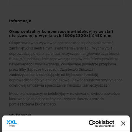
Informacje
Okap centralny kompensacyjno-indukcyjny ze stali
nierdzewnej o wymiarach 1800x2200x(h)450 mm
Okapy nawiewno-wywiewne przeznaczone są do pomieszczeń
zamkniętych z centralnymi systemami wentylacji. Wychwytują i
odprowadzają ciepło, parę i zanieczyszczenia (głównie cząsteczki
tłuszczu), jednocześnie zapewniając odpowiedni bilans powietrza
nawiewanego i wywiewanego. Wywiewane powietrze przepływa
przez filtry (łapacze tłuszczu). Cząsteczki tłuszczu i
zanieczyszczenia osadzają się na łapaczach i zostają
odprowadzone do rynienki ociekowej. Zawór spustowy przy rynience
ociekowej umożliwia spuszczenie tłuszczu i zanieczyszczeń.
Model kompensacyjno-indukcyjny – nawiewane, świeże powietrze
kierowane jest jednocześnie na łapacze tłuszczu oraz do
pomieszczenia kuchennego
Wykonanie
Wymiary 1800x2200x(h)450 mm
Okapy wykonane są z wysokogatunkowej stali nierdzewnej.