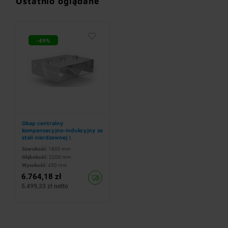
Ostatnio oglądane
-49%
Okap centralny
kompensacyjno-indukcyjny ze
stali nierdzewnej |
1800x2200x(h)450 mm
Szerokość:
1800 mm
Głębokość:
2200 mm
Wysokość:
450 mm
6.764,18 zł
5.499,33 zł netto