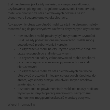
Stal nierdzewna, jak każdy materiał, wymaga prawidłowego
użytkowania i pielęgnacji. Regularne czyszczenie i konserwacja
mebli wykonanych ze stali nierdzewnych pozwala na ich
długotrwałą i bezproblemową eksploatację.
Aby zapewnić długą żywotność mebli ze stali nierdzewnej, należy
stosować się do poniższych wskazówek dotyczących użytkowania:
Powierzchnie mebli powinny być utrzymane w czystości.
Brud i osady pozostawione na powierzchni mebla mogą
powodować przebarwienia i korozję.
Do czyszczenia mebli należy używać wyłącznie środków
przeznaczonych do stali nierdzewnych.
Po czyszczeniu należy zakonserwować meble środkami
przeznaczonymi do konserwacji powierzchni ze stali
nierdzewnych.
Do czyszczenia mebli ze stali nierdzewnych nie wolno
stosować proszków i mleczek ścierających, środków do
srebra, wybielaczy oraz jakichkolwiek innych środków
zawierających chlor.
Bezpośrednio na powierzchniach mebli nie należy kroić ani
wykonywać innych operacji metalowymi narzędziami
kuchennymi mogącymi uszkodzić warstwę pasywną.
Więcej informacji w