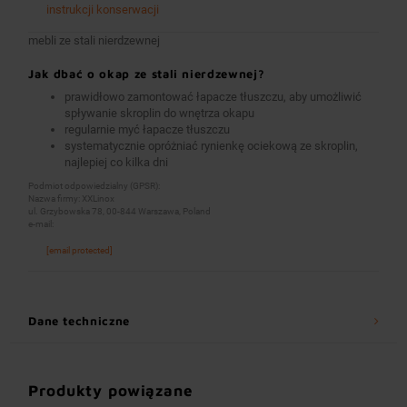
instrukcji konserwacji
mebli ze stali nierdzewnej
Jak dbać o okap ze stali nierdzewnej?
prawidłowo zamontować łapacze tłuszczu, aby umożliwić
spływanie skroplin do wnętrza okapu
regularnie myć łapacze tłuszczu
systematycznie opróżniać rynienkę ociekową ze skroplin,
najlepiej co kilka dni
Podmiot odpowiedzialny (GPSR):
Nazwa firmy: XXLinox
ul. Grzybowska 78, 00-844 Warszawa, Poland
e-mail:
[email protected]
Dane techniczne
Produkty powiązane