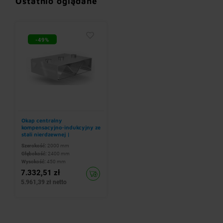
Ostatnio oglądane
-49%
Okap centralny
kompensacyjno-indukcyjny ze
stali nierdzewnej |
2000x2400x(h)450 mm
Szerokość:
2000 mm
Głębokość:
2400 mm
Wysokość:
450 mm
7.332,51 zł
5.961,39 zł netto