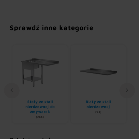
Sprawdź inne kategorie
Stoły ze stali
Blaty ze stali
U
nem
nierdzewnej do
nierdzewnej
zmywarek
(94)
(255)