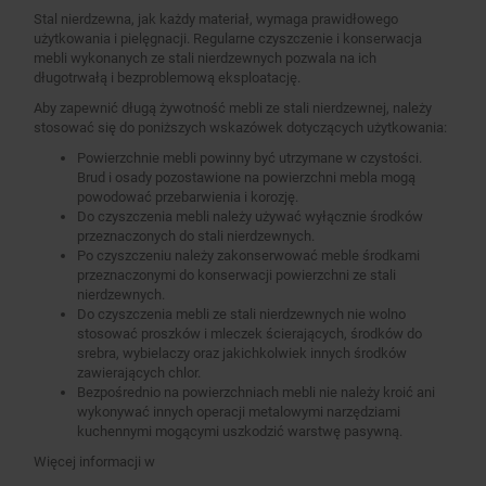
Stal nierdzewna, jak każdy materiał, wymaga prawidłowego
użytkowania i pielęgnacji. Regularne czyszczenie i konserwacja
mebli wykonanych ze stali nierdzewnych pozwala na ich
długotrwałą i bezproblemową eksploatację.
Aby zapewnić długą żywotność mebli ze stali nierdzewnej, należy
stosować się do poniższych wskazówek dotyczących użytkowania:
Powierzchnie mebli powinny być utrzymane w czystości.
Brud i osady pozostawione na powierzchni mebla mogą
powodować przebarwienia i korozję.
Do czyszczenia mebli należy używać wyłącznie środków
przeznaczonych do stali nierdzewnych.
Po czyszczeniu należy zakonserwować meble środkami
przeznaczonymi do konserwacji powierzchni ze stali
nierdzewnych.
Do czyszczenia mebli ze stali nierdzewnych nie wolno
stosować proszków i mleczek ścierających, środków do
srebra, wybielaczy oraz jakichkolwiek innych środków
zawierających chlor.
Bezpośrednio na powierzchniach mebli nie należy kroić ani
wykonywać innych operacji metalowymi narzędziami
kuchennymi mogącymi uszkodzić warstwę pasywną.
Więcej informacji w