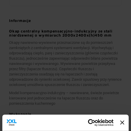
Informacje
Okap centralny kompensacyjno-indukcyjny ze stali
nierdzewnej o wymiarach 2000x2400x(h)450 mm
Okapy nawiewno-wywiewne przeznaczone są do pomieszczeń
zamkniętych z centralnymi systemami wentylacji. Wychwytują i
odprowadzają ciepło, parę i zanieczyszczenia (głównie cząsteczki
tłuszczu), jednocześnie zapewniając odpowiedni bilans powietrza
nawiewanego i wywiewanego. Wywiewane powietrze przepływa
przez filtry (łapacze tłuszczu). Cząsteczki tłuszczu i
zanieczyszczenia osadzają się na łapaczach i zostają
odprowadzone do rynienki ociekowej. Zawór spustowy przy rynience
ociekowej umożliwia spuszczenie tłuszczu i zanieczyszczeń.
Model kompensacyjno-indukcyjny – nawiewane, świeże powietrze
kierowane jest jednocześnie na łapacze tłuszczu oraz do
pomieszczenia kuchennego
Wykonanie
Wymiary 2000x2400x(h)450 mm
Okapy wykonane są z wysokogatunkowej stali nierdzewnej.