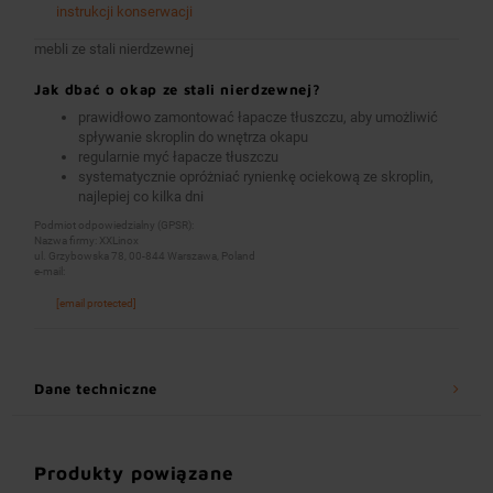
instrukcji konserwacji
mebli ze stali nierdzewnej
Jak dbać o okap ze stali nierdzewnej?
prawidłowo zamontować łapacze tłuszczu, aby umożliwić
spływanie skroplin do wnętrza okapu
regularnie myć łapacze tłuszczu
systematycznie opróżniać rynienkę ociekową ze skroplin,
najlepiej co kilka dni
Podmiot odpowiedzialny (GPSR):
Nazwa firmy: XXLinox
ul. Grzybowska 78, 00-844 Warszawa, Poland
e-mail:
[email protected]
Dane techniczne
Produkty powiązane