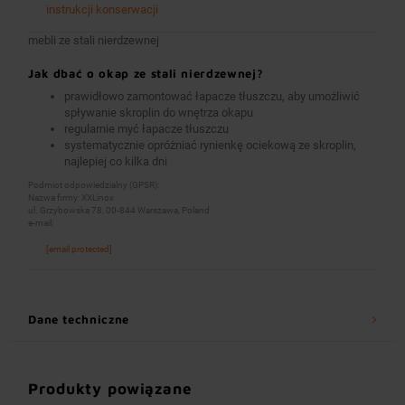
instrukcji konserwacji
mebli ze stali nierdzewnej
Jak dbać o okap ze stali nierdzewnej?
prawidłowo zamontować łapacze tłuszczu, aby umożliwić
spływanie skroplin do wnętrza okapu
regularnie myć łapacze tłuszczu
systematycznie opróżniać rynienkę ociekową ze skroplin,
najlepiej co kilka dni
Podmiot odpowiedzialny (GPSR):
Nazwa firmy: XXLinox
ul. Grzybowska 78, 00-844 Warszawa, Poland
e-mail:
[email protected]
Dane techniczne
Produkty powiązane