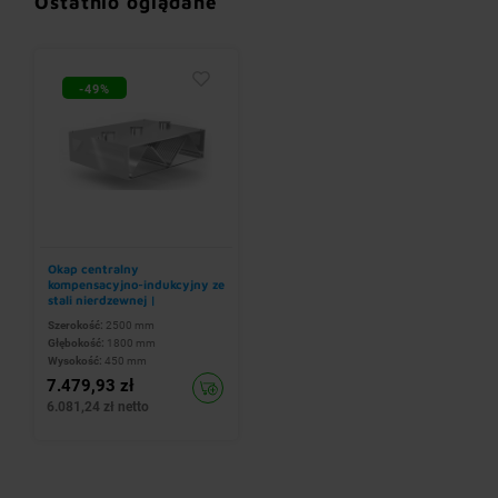
Ostatnio oglądane
-49%
Okap centralny
kompensacyjno-indukcyjny ze
stali nierdzewnej |
2500x1800x(h)450 mm
Szerokość:
2500 mm
Głębokość:
1800 mm
Wysokość:
450 mm
7.479,93 zł
6.081,24 zł netto