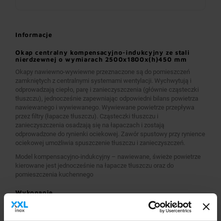
Informacje
Okap centralny kompensacyjno-indukcyjny ze stali
nierdzewnej o wymiarach 2500x1800x(h)450 mm
Okapy nawiewno-wywiewne przeznaczone są do pomieszczeń
zamkniętych z centralnymi systemami wentylacji. Wychwytują i
odprowadzają ciepło, parę i zanieczyszczenia (głównie cząsteczki
tłuszczu), jednocześnie zapewniając odpowiedni bilans powietrza
nawiewanego i wywiewanego. Wywiewane powietrze przepływa
przez filtry (łapacze tłuszczu). Cząsteczki tłuszczu i
zanieczyszczenia osadzają się na łapaczach i zostają
odprowadzone do rynienki ociekowej. Zawór spustowy przy rynience
ociekowej umożliwia spuszczenie tłuszczu i zanieczyszczeń.
Model kompensacyjno-indukcyjny – nawiewane, świeże powietrze
kierowane jest jednocześnie na łapacze tłuszczu oraz do
pomieszczenia kuchennego
Wykonanie
Wymiary 2500x1800x(h)450 mm
Okapy wykonane są z wysokogatunkowej stali nierdzewnej.