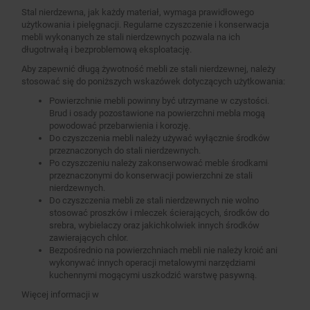
Stal nierdzewna, jak każdy materiał, wymaga prawidłowego
użytkowania i pielęgnacji. Regularne czyszczenie i konserwacja
mebli wykonanych ze stali nierdzewnych pozwala na ich
długotrwałą i bezproblemową eksploatację.
Aby zapewnić długą żywotność mebli ze stali nierdzewnej, należy
stosować się do poniższych wskazówek dotyczących użytkowania:
Powierzchnie mebli powinny być utrzymane w czystości.
Brud i osady pozostawione na powierzchni mebla mogą
powodować przebarwienia i korozję.
Do czyszczenia mebli należy używać wyłącznie środków
przeznaczonych do stali nierdzewnych.
Po czyszczeniu należy zakonserwować meble środkami
przeznaczonymi do konserwacji powierzchni ze stali
nierdzewnych.
Do czyszczenia mebli ze stali nierdzewnych nie wolno
stosować proszków i mleczek ścierających, środków do
srebra, wybielaczy oraz jakichkolwiek innych środków
zawierających chlor.
Bezpośrednio na powierzchniach mebli nie należy kroić ani
wykonywać innych operacji metalowymi narzędziami
kuchennymi mogącymi uszkodzić warstwę pasywną.
Więcej informacji w