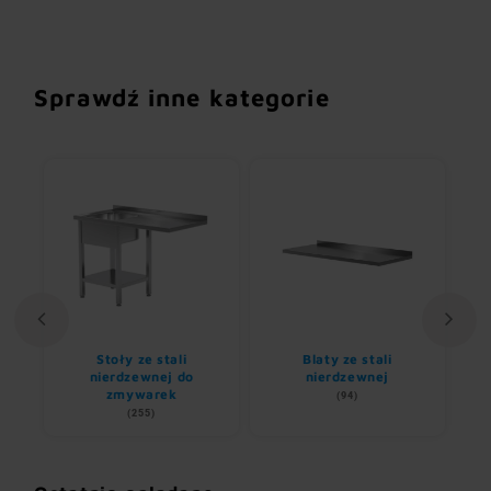
Sprawdź inne kategorie
Stoły ze stali
Blaty ze stali
U
nem
nierdzewnej do
nierdzewnej
zmywarek
(94)
(255)