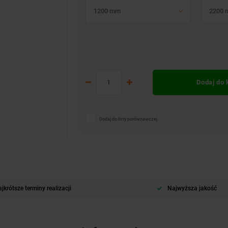
1200 mm
2200
Dodaj do
Dodaj do listy porównawczej
jkrótsze terminy realizacji
Najwyższa jakość