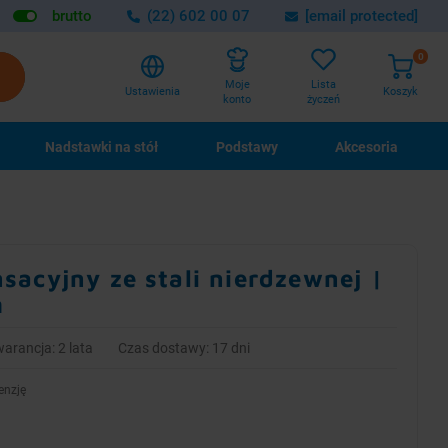
brutto
(22) 602 00 07
[email protected]
0
Lista
Moje
Ustawienia
Koszyk
życzeń
konto
Nadstawki na stół
Podstawy
Akcesoria
acyjny ze stali nierdzewnej |
m
arancja: 2 lata
Czas dostawy: 17 dni
enzję