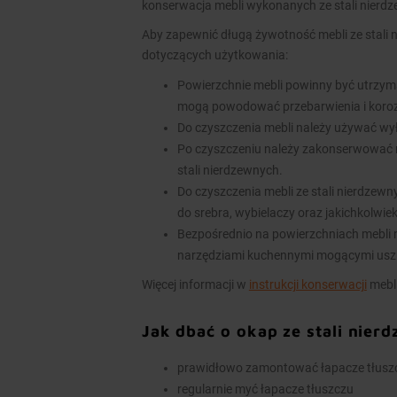
konserwacja mebli wykonanych ze stali nierd
Aby zapewnić długą żywotność mebli ze stali 
dotyczących użytkowania:
Powierzchnie mebli powinny być utrzym
mogą powodować przebarwienia i koroz
Do czyszczenia mebli należy używać wy
Po czyszczeniu należy zakonserwować 
stali nierdzewnych.
Do czyszczenia mebli ze stali nierdzew
do srebra, wybielaczy oraz jakichkolwie
Bezpośrednio na powierzchniach mebli n
narzędziami kuchennymi mogącymi usz
Więcej informacji w
instrukcji konserwacji
mebli
Jak dbać o okap ze stali nier
prawidłowo zamontować łapacze tłuszcz
regularnie myć łapacze tłuszczu