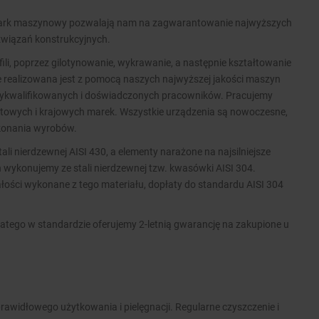
 park maszynowy pozwalają nam na zagwarantowanie najwyższych
związań konstrukcyjnych.
ofili, poprzez gilotynowanie, wykrawanie, a następnie kształtowanie
ie realizowana jest z pomocą naszych najwyższej jakości maszyn
wykwalifikowanych i doświadczonych pracowników. Pracujemy
wych i krajowych marek. Wszystkie urządzenia są nowoczesne,
ykonania wyrobów.
i nierdzewnej AISI 430, a elementy narażone na najsilniejsze
 wykonujemy ze stali nierdzewnej tzw. kwasówki AISI 304.
ości wykonane z tego materiału, dopłaty do standardu AISI 304
atego w standardzie oferujemy 2-letnią gwarancję na zakupione u
rawidłowego użytkowania i pielęgnacji. Regularne czyszczenie i