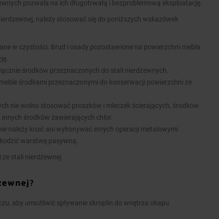
zewnych pozwala na ich długotrwałą i bezproblemową eksploatację.
nierdzewnej, należy stosować się do poniższych wskazówek
ane w czystości. Brud i osady pozostawione na powierzchni mebla
ję.
łącznie środków przeznaczonych do stali nierdzewnych.
meble środkami przeznaczonymi do konserwacji powierzchni ze
nych nie wolno stosować proszków i mleczek ścierających, środków
k innych środków zawierających chlor.
ie należy kroić ani wykonywać innych operacji metalowymi
kodzić warstwę pasywną.
 ze stali nierdzewnej
dzewnej?
u, aby umożliwić spływanie skroplin do wnętrza okapu