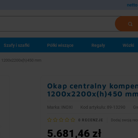
netto
Szafy i szafki
Półki wiszące
Regały
Wózki
j | 1200x2200x(h)450 mm
Okap centralny kompens
1200x2200x(h)450 m
Marka:
INOXI
Kod artykułu: 89-13290
Gw
0
RECENZJE
Dodaj swoją rec
5.681,46 zł