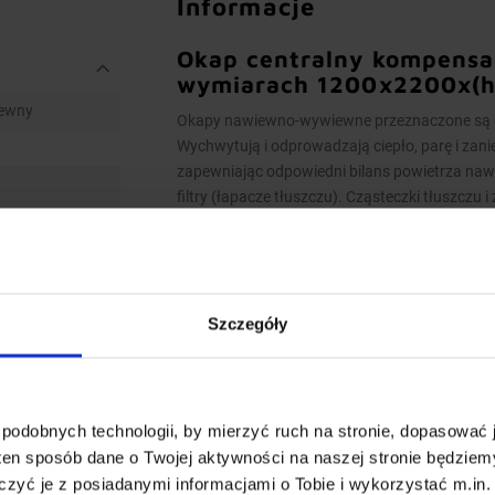
Informacje
Okap centralny kompensac
wymiarach 1200x2200x(
ewny
Okapy nawiewno-wywiewne przeznaczone są do
Wychwytują i odprowadzają ciepło, parę i zani
zapewniając odpowiedni bilans powietrza na
filtry (łapacze tłuszczu). Cząsteczki tłuszczu 
odprowadzone do rynienki ociekowej. Zawór sp
zanieczyszczeń.
Model kompensacyjny – świeże powietrze naw
ścianę czołową okapu
Szczegóły
Wykonanie
Wymiary 1200x2200x(h)450 mm
podobnych technologii, by mierzyć ruch na stronie, dopasować j
Okapy wykonane są z wysokogatunkowej
ten sposób dane o Twojej aktywności na naszej stronie będzie
Okapy nawiewno-wywiewne o wymiarach 
zyć je z posiadanymi informacjami o Tobie i wykorzystać m.in. 
dwóch lub więcej indywidualnych niepr