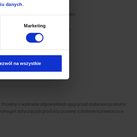
niu danych
.
 i zawiesi umożliwiających montaż.
e stanowią dodatkowe wyposażenie okapu.
y.
Marketing
b instalacji wentylacyjnej w budynku.
, do mycia w każdej zmywarce
ezwól na wszystkie
 Prosimy o wybranie odpowiednich opcji przed dodaniem produktu
wymagań dotyczących produktu prosimy o dodanie komentarza w