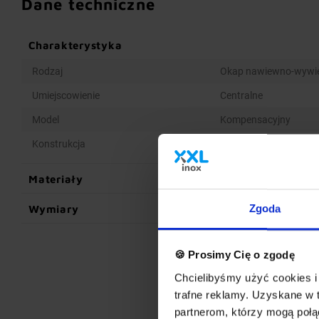
Dane techniczne
Charakterystyka
Rodzaj
Okap nawiewno-wywi
Umiejscowienie
Centralne
Model
Kompensacyjny
Konstrukcja
Spawana
Materiały
Wymiary
Zgoda
🍪 Prosimy Cię o zgodę
Chcielibyśmy użyć cookies i 
trafne reklamy. Uzyskane w 
partnerom, którzy mogą połąc