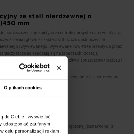
yjny ze stali nierdzewnej o
h)450 mm
 pomieszczeń zamkniętych z centralnymi systemami wentylacji.
eczyszczenia (głównie cząsteczki tłuszczu), jednocześnie
wiewanego i wywiewanego. Wywiewane powietrze przepływa przez
i zanieczyszczenia osadzają się na łapaczach i zostają
ustowy przy rynience ociekowej umożliwia spuszczenie tłuszczu i
iewane jest do pomieszczenia kuchennego poprzez perforowaną
O plikach cookies
ą do Ciebie i wyświetlać
 stali nierdzewnej.
my udostępniać zaufanym
A>2600 mm wykonane są w wersji łączonej (zestawione), z
w celu personalizacji reklam.
zelotowych modułów.