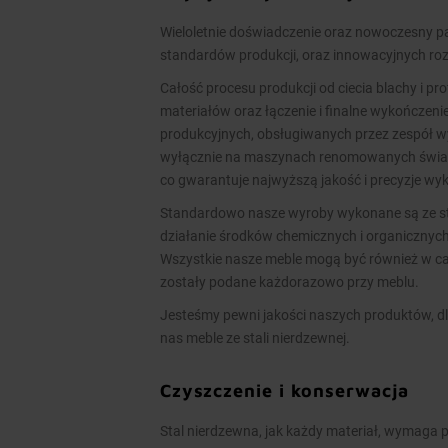
Wieloletnie doświadczenie oraz nowoczesny
standardów produkcji, oraz innowacyjnych ro
Całość procesu produkcji od ciecia blachy i pr
materiałów oraz łączenie i finalne wykończen
produkcyjnych, obsługiwanych przez zespół 
wyłącznie na maszynach renomowanych świato
co gwarantuje najwyższą jakość i precyzje w
Standardowo nasze wyroby wykonane są ze stal
działanie środków chemicznych i organicznych
Wszystkie nasze meble mogą być również w cał
zostały podane każdorazowo przy meblu.
Jesteśmy pewni jakości naszych produktów, dl
nas meble ze stali nierdzewnej.
Czyszczenie i konserwacja
Stal nierdzewna, jak każdy materiał, wymaga p