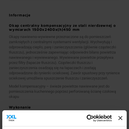
Informacje
Okap centralny kompensacyjny ze stali nierdzewnej o
wymiarach 1500x2400x(h)450 mm
Okapy nawiewno-wywiewne przeznaczone są do pomieszczeń
zamkniętych z centralnymi systemami wentylacji. Wychwytują i
odprowadzają ciepło, parę i zanieczyszczenia (głównie cząsteczki
tłuszczu), jednocześnie zapewniając odpowiedni bilans powietrza
nawiewanego i wywiewanego. Wywiewane powietrze przepływa
przez filtry (łapacze tłuszczu). Cząsteczki tłuszczu i
zanieczyszczenia osadzają się na łapaczach i zostają
odprowadzone do rynienki ociekowej. Zawór spustowy przy rynience
ociekowej umożliwia spuszczenie tłuszczu i zanieczyszczeń.
Model kompensacyjny – świeże powietrze nawiewane jest do
pomieszczenia kuchennego poprzez perforowaną ścianę czołową
okapu
Wykonanie
Wymiary 1500x2400x(h)450 mm
Okapy wykonane są z wysokogatunkowej stali nierdzewnej.
Okapy nawiewno-wywiewne o wymiarach A>2600 mm