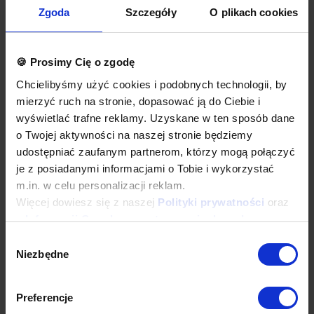
wykonane są w wersji łączonej (zestawione), z dwóch lub
Zgoda
Szczegóły
O plikach cookies
więcej indywidualnych nieprzelotowych modułów.
Okapy wyposażone są w system otworów i zawiesi
umożliwiających montaż.
Łapacze tłuszczu, króćce i oświetlenie stanowią dodatkowe
🍪 Prosimy Cię o zgodę
wyposażenie okapu.
Okapy nie są wyposażone w wentylatory.
Chcielibyśmy użyć cookies i podobnych technologii, by
Okap należy podłączyć do wentylatora lub instalacji
mierzyć ruch na stronie, dopasować ją do Ciebie i
wentylacyjnej w budynku.
wyświetlać trafne reklamy. Uzyskane w ten sposób dane
Opcje dodatkowe
o Twojej aktywności na naszej stronie będziemy
łapacze tłuszczu wielokrotnego użytku, do mycia w każdej
udostępniać zaufanym partnerom, którzy mogą połączyć
zmywarce
je z posiadanymi informacjami o Tobie i wykorzystać
oświetlenie
m.in. w celu personalizacji reklam.
króćce okrągłe lub prostokątne
wykonanie w standardzie AISI 304
Więcej dowiesz się z naszej
Polityki prywatności
oraz
dodatkowa gwarancja
z
Informacji Google o przetwarzaniu danych
.
inne dodatkowe wymagania
Wybór
Wyposażenie dodatkowe dostępne za dopłatą. Prosimy o wybranie
Niezbędne
odpowiednich opcji przed dodaniem produktu do koszyka. W
zgody
przypadku niestandardowych wymagań dotyczących produktu
prosimy o dodanie komentarza w polu Dodatkowe wymagania.
Preferencje
Najwyższa jakość wykonania