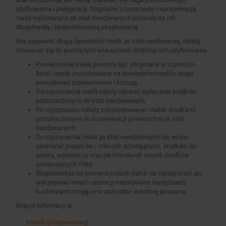
użytkowania i pielęgnacji. Regularne czyszczenie i konserwacja
mebli wykonanych ze stali nierdzewnych pozwala na ich
długotrwałą i bezproblemową eksploatację.
Aby zapewnić długą żywotność mebli ze stali nierdzewnej, należy
stosować się do poniższych wskazówek dotyczących użytkowania:
Powierzchnie mebli powinny być utrzymane w czystości.
Brud i osady pozostawione na powierzchni mebla mogą
powodować przebarwienia i korozję.
Do czyszczenia mebli należy używać wyłącznie środków
przeznaczonych do stali nierdzewnych.
Po czyszczeniu należy zakonserwować meble środkami
przeznaczonymi do konserwacji powierzchni ze stali
nierdzewnych.
Do czyszczenia mebli ze stali nierdzewnych nie wolno
stosować proszków i mleczek ścierających, środków do
srebra, wybielaczy oraz jakichkolwiek innych środków
zawierających chlor.
Bezpośrednio na powierzchniach mebli nie należy kroić ani
wykonywać innych operacji metalowymi narzędziami
kuchennymi mogącymi uszkodzić warstwę pasywną.
Więcej informacji w
instrukcji konserwacji