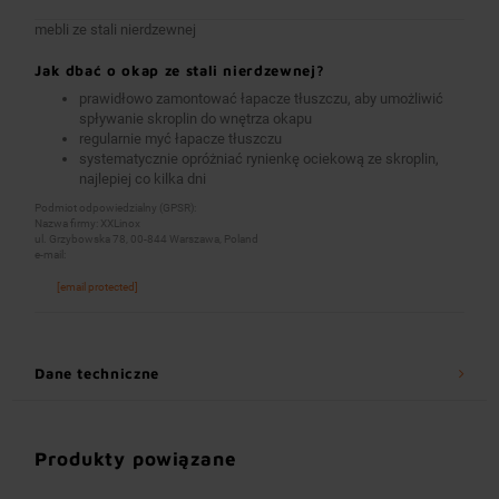
mebli ze stali nierdzewnej
Jak dbać o okap ze stali nierdzewnej?
prawidłowo zamontować łapacze tłuszczu, aby umożliwić
spływanie skroplin do wnętrza okapu
regularnie myć łapacze tłuszczu
systematycznie opróżniać rynienkę ociekową ze skroplin,
najlepiej co kilka dni
Podmiot odpowiedzialny (GPSR):
Nazwa firmy: XXLinox
ul. Grzybowska 78, 00-844 Warszawa, Poland
e-mail:
[email protected]
Dane techniczne
Produkty powiązane