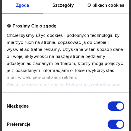
wykonane są w wersji łączonej (zestawione), z dwóch lub
Zgoda
Szczegóły
O plikach cookies
więcej indywidualnych nieprzelotowych modułów.
Okapy wyposażone są w system otworów i zawiesi
umożliwiających montaż.
Łapacze tłuszczu, króćce i oświetlenie stanowią dodatkowe
🍪 Prosimy Cię o zgodę
wyposażenie okapu.
Okapy nie są wyposażone w wentylatory.
Chcielibyśmy użyć cookies i podobnych technologii, by
Okap należy podłączyć do wentylatora lub instalacji
mierzyć ruch na stronie, dopasować ją do Ciebie i
wentylacyjnej w budynku.
wyświetlać trafne reklamy. Uzyskane w ten sposób dane
Opcje dodatkowe
o Twojej aktywności na naszej stronie będziemy
łapacze tłuszczu wielokrotnego użytku, do mycia w każdej
udostępniać zaufanym partnerom, którzy mogą połączyć
zmywarce
je z posiadanymi informacjami o Tobie i wykorzystać
oświetlenie
m.in. w celu personalizacji reklam.
króćce okrągłe lub prostokątne
wykonanie w standardzie AISI 304
Więcej dowiesz się z naszej
Polityki prywatności
oraz
dodatkowa gwarancja
z
Informacji Google o przetwarzaniu danych
.
inne dodatkowe wymagania
Wybór
Wyposażenie dodatkowe dostępne za dopłatą. Prosimy o wybranie
Niezbędne
odpowiednich opcji przed dodaniem produktu do koszyka. W
zgody
przypadku niestandardowych wymagań dotyczących produktu
prosimy o dodanie komentarza w polu Dodatkowe wymagania.
Preferencje
Najwyższa jakość wykonania