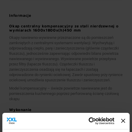
Informacje
Okap centralny kompensacyjny ze stali nierdzewnej o
wymiarach 1600x1800x(h)450 mm
Okapy nawiewno-wywiewne przeznaczone są do pomieszczeń
zamkniętych z centralnymi systemami wentylacji. Wychwytują i
odprowadzają ciepło, parę i zanieczyszczenia (głównie cząsteczki
tłuszczu), jednocześnie zapewniając odpowiedni bilans powietrza
nawiewanego i wywiewanego. Wywiewane powietrze przepływa
przez filtry (łapacze tłuszczu). Cząsteczki tłuszczu i
zanieczyszczenia osadzają się na łapaczach i zostają
odprowadzone do rynienki ociekowej. Zawór spustowy przy rynience
ociekowej umożliwia spuszczenie tłuszczu i zanieczyszczeń.
Model kompensacyjny – świeże powietrze nawiewane jest do
pomieszczenia kuchennego poprzez perforowaną ścianę czołową
okapu
Wykonanie
Wymiary 1600x1800x(h)450 mm
Okapy wykonane są z wysokogatunkowej stali nierdzewnej.
Okapy nawiewno-wywiewne o wymiarach A>2600 mm