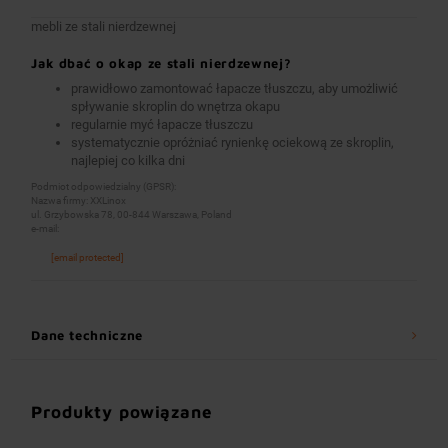
mebli ze stali nierdzewnej
Jak dbać o okap ze stali nierdzewnej?
prawidłowo zamontować łapacze tłuszczu, aby umożliwić
spływanie skroplin do wnętrza okapu
regularnie myć łapacze tłuszczu
systematycznie opróżniać rynienkę ociekową ze skroplin,
najlepiej co kilka dni
Podmiot odpowiedzialny (GPSR):
Nazwa firmy: XXLinox
ul. Grzybowska 78, 00-844 Warszawa, Poland
e-mail:
[email protected]
Dane techniczne
Produkty powiązane