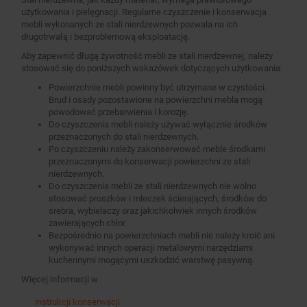
użytkowania i pielęgnacji. Regularne czyszczenie i konserwacja
mebli wykonanych ze stali nierdzewnych pozwala na ich
długotrwałą i bezproblemową eksploatację.
Aby zapewnić długą żywotność mebli ze stali nierdzewnej, należy
stosować się do poniższych wskazówek dotyczących użytkowania:
Powierzchnie mebli powinny być utrzymane w czystości.
Brud i osady pozostawione na powierzchni mebla mogą
powodować przebarwienia i korozję.
Do czyszczenia mebli należy używać wyłącznie środków
przeznaczonych do stali nierdzewnych.
Po czyszczeniu należy zakonserwować meble środkami
przeznaczonymi do konserwacji powierzchni ze stali
nierdzewnych.
Do czyszczenia mebli ze stali nierdzewnych nie wolno
stosować proszków i mleczek ścierających, środków do
srebra, wybielaczy oraz jakichkolwiek innych środków
zawierających chlor.
Bezpośrednio na powierzchniach mebli nie należy kroić ani
wykonywać innych operacji metalowymi narzędziami
kuchennymi mogącymi uszkodzić warstwę pasywną.
Więcej informacji w
instrukcji konserwacji