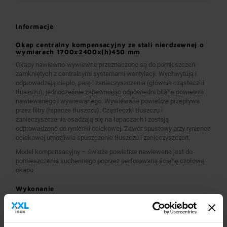
Informacje
Okap centralny kompensacyjny ze stali nierdzewnej o
wymiarach 1700x2400x(h)450 mm
Okapy nawiewno-wywiewne przeznaczone są do pomieszczeń
zamkniętych z centralnymi systemami wentylacji. Wychwytują i
odprowadzają ciepło, parę i zanieczyszczenia (głównie cząsteczki
tłuszczu), jednocześnie zapewniając odpowiedni bilans powietrza
nawiewanego i wywiewanego. Wywiewane powietrze przepływa
przez filtry (łapacze tłuszczu). Cząsteczki tłuszczu i
zanieczyszczenia osadzają się na łapaczach i zostają
odprowadzone do rynienki ociekowej. Zawór spustowy przy rynience
ociekowej umożliwia spuszczenie tłuszczu i zanieczyszczeń.
Model kompensacyjny – świeże powietrze nawiewane jest do
pomieszczenia kuchennego poprzez perforowaną ścianę czołową
okapu
Wykonanie
Wymiary 1700x2400x(h)450 mm
Okapy wykonane są z wysokogatunkowej stali nierdzewnej.
Okapy nawiewno-wywiewne o wymiarach A>2600 mm