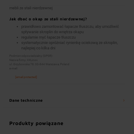
mebli ze stali nierdzewnej
Jak dbać o okap ze stali nierdzewnej?
prawidłowo zamontować łapacze tłuszczu, aby umożliwić
spływanie skroplin do wnętrza okapu
regularnie myć łapacze tłuszczu
systematycznie opróżniać rynienkę ociekową ze skroplin,
najlepiej co kilka dni
Podmiot odpowiedzialny (GPSR):
Nazwa firmy: XXLinox
ul. Grzybowska 78, 00-844 Warszawa, Poland
e-mail:
[email protected]
Dane techniczne
Produkty powiązane