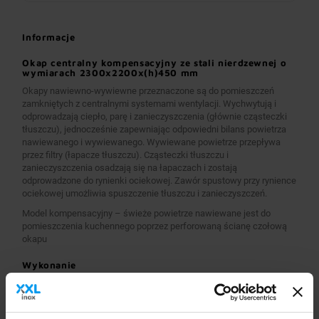
Informacje
Okap centralny kompensacyjny ze stali nierdzewnej o
wymiarach 2300x2200x(h)450 mm
Okapy nawiewno-wywiewne przeznaczone są do pomieszczeń
zamkniętych z centralnymi systemami wentylacji. Wychwytują i
odprowadzają ciepło, parę i zanieczyszczenia (głównie cząsteczki
tłuszczu), jednocześnie zapewniając odpowiedni bilans powietrza
nawiewanego i wywiewanego. Wywiewane powietrze przepływa
przez filtry (łapacze tłuszczu). Cząsteczki tłuszczu i
zanieczyszczenia osadzają się na łapaczach i zostają
odprowadzone do rynienki ociekowej. Zawór spustowy przy rynience
ociekowej umożliwia spuszczenie tłuszczu i zanieczyszczeń.
Model kompensacyjny – świeże powietrze nawiewane jest do
pomieszczenia kuchennego poprzez perforowaną ścianę czołową
okapu
Wykonanie
Wymiary 2300x2200x(h)450 mm
Okapy wykonane są z wysokogatunkowej stali nierdzewnej.
Okapy nawiewno-wywiewne o wymiarach A>2600 mm