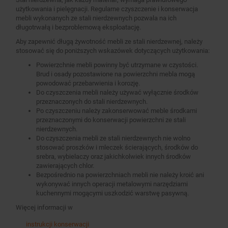
użytkowania i pielęgnacji. Regularne czyszczenie i konserwacja
mebli wykonanych ze stali nierdzewnych pozwala na ich
długotrwałą i bezproblemową eksploatację.
Aby zapewnić długą żywotność mebli ze stali nierdzewnej, należy
stosować się do poniższych wskazówek dotyczących użytkowania:
Powierzchnie mebli powinny być utrzymane w czystości.
Brud i osady pozostawione na powierzchni mebla mogą
powodować przebarwienia i korozję.
Do czyszczenia mebli należy używać wyłącznie środków
przeznaczonych do stali nierdzewnych.
Po czyszczeniu należy zakonserwować meble środkami
przeznaczonymi do konserwacji powierzchni ze stali
nierdzewnych.
Do czyszczenia mebli ze stali nierdzewnych nie wolno
stosować proszków i mleczek ścierających, środków do
srebra, wybielaczy oraz jakichkolwiek innych środków
zawierających chlor.
Bezpośrednio na powierzchniach mebli nie należy kroić ani
wykonywać innych operacji metalowymi narzędziami
kuchennymi mogącymi uszkodzić warstwę pasywną.
Więcej informacji w
instrukcji konserwacji