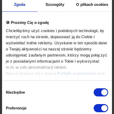
wykonane są w wersji łączonej (zestawione), z dwóch lub
Zgoda
Szczegóły
O plikach cookies
więcej indywidualnych nieprzelotowych modułów.
Okapy wyposażone są w system otworów i zawiesi
umożliwiających montaż.
Łapacze tłuszczu, króćce i oświetlenie stanowią dodatkowe
🍪 Prosimy Cię o zgodę
wyposażenie okapu.
Okapy nie są wyposażone w wentylatory.
Chcielibyśmy użyć cookies i podobnych technologii, by
Okap należy podłączyć do wentylatora lub instalacji
mierzyć ruch na stronie, dopasować ją do Ciebie i
wentylacyjnej w budynku.
wyświetlać trafne reklamy. Uzyskane w ten sposób dane
Opcje dodatkowe
o Twojej aktywności na naszej stronie będziemy
łapacze tłuszczu wielokrotnego użytku, do mycia w każdej
udostępniać zaufanym partnerom, którzy mogą połączyć
zmywarce
je z posiadanymi informacjami o Tobie i wykorzystać
oświetlenie
m.in. w celu personalizacji reklam.
króćce okrągłe lub prostokątne
wykonanie w standardzie AISI 304
Więcej dowiesz się z naszej
Polityki prywatności
oraz
dodatkowa gwarancja
z
Informacji Google o przetwarzaniu danych
.
inne dodatkowe wymagania
Wybór
Wyposażenie dodatkowe dostępne za dopłatą. Prosimy o wybranie
Niezbędne
odpowiednich opcji przed dodaniem produktu do koszyka. W
zgody
przypadku niestandardowych wymagań dotyczących produktu
prosimy o dodanie komentarza w polu Dodatkowe wymagania.
Preferencje
Najwyższa jakość wykonania