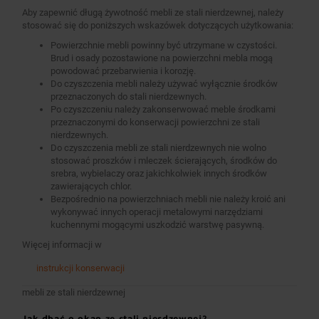
Aby zapewnić długą żywotność mebli ze stali nierdzewnej, należy
stosować się do poniższych wskazówek dotyczących użytkowania:
Powierzchnie mebli powinny być utrzymane w czystości.
Brud i osady pozostawione na powierzchni mebla mogą
powodować przebarwienia i korozję.
Do czyszczenia mebli należy używać wyłącznie środków
przeznaczonych do stali nierdzewnych.
Po czyszczeniu należy zakonserwować meble środkami
przeznaczonymi do konserwacji powierzchni ze stali
nierdzewnych.
Do czyszczenia mebli ze stali nierdzewnych nie wolno
stosować proszków i mleczek ścierających, środków do
srebra, wybielaczy oraz jakichkolwiek innych środków
zawierających chlor.
Bezpośrednio na powierzchniach mebli nie należy kroić ani
wykonywać innych operacji metalowymi narzędziami
kuchennymi mogącymi uszkodzić warstwę pasywną.
Więcej informacji w
instrukcji konserwacji
mebli ze stali nierdzewnej
Jak dbać o okap ze stali nierdzewnej?