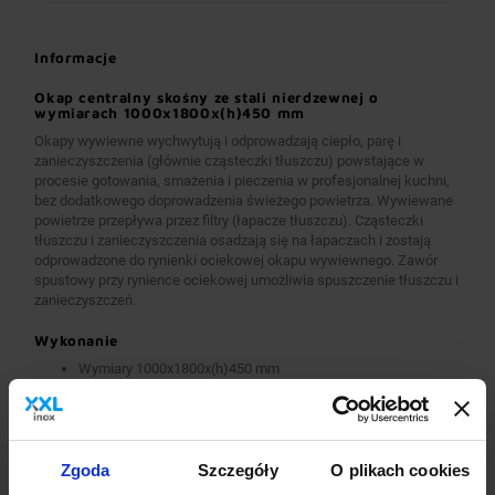
Informacje
Okap centralny skośny ze stali nierdzewnej o
wymiarach 1000x1800x(h)450 mm
Okapy wywiewne wychwytują i odprowadzają ciepło, parę i
zanieczyszczenia (głównie cząsteczki tłuszczu) powstające w
procesie gotowania, smażenia i pieczenia w profesjonalnej kuchni,
bez dodatkowego doprowadzenia świeżego powietrza. Wywiewane
powietrze przepływa przez filtry (łapacze tłuszczu). Cząsteczki
tłuszczu i zanieczyszczenia osadzają się na łapaczach i zostają
odprowadzone do rynienki ociekowej okapu wywiewnego. Zawór
spustowy przy rynience ociekowej umożliwia spuszczenie tłuszczu i
zanieczyszczeń.
Wykonanie
Wymiary 1000x1800x(h)450 mm
Okapy wykonane są z wysokogatunkowej stali nierdzewnej.
Okapy wywiewne o wymiarach A>2600 mm wykonane są w
wersji łączonej (skręcanej) z dwóch lub więcej przelotowych
modułów.
Okapy wyposażone są w system otworów i zawiesi
Zgoda
Szczegóły
O plikach cookies
umożliwiających montaż.