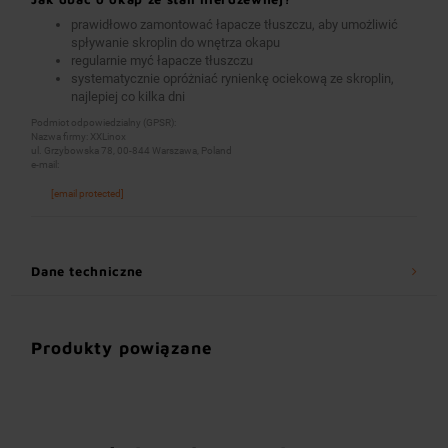
prawidłowo zamontować łapacze tłuszczu, aby umożliwić
spływanie skroplin do wnętrza okapu
regularnie myć łapacze tłuszczu
systematycznie opróżniać rynienkę ociekową ze skroplin,
najlepiej co kilka dni
Podmiot odpowiedzialny (GPSR):
Nazwa firmy: XXLinox
ul. Grzybowska 78, 00-844 Warszawa, Poland
e-mail:
[email protected]
Dane techniczne
Produkty powiązane