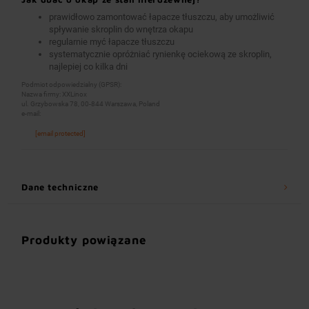
prawidłowo zamontować łapacze tłuszczu, aby umożliwić
spływanie skroplin do wnętrza okapu
regularnie myć łapacze tłuszczu
systematycznie opróżniać rynienkę ociekową ze skroplin,
najlepiej co kilka dni
Podmiot odpowiedzialny (GPSR):
Nazwa firmy: XXLinox
ul. Grzybowska 78, 00-844 Warszawa, Poland
e-mail:
[email protected]
Dane techniczne
Produkty powiązane