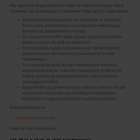
Aby zapewnić długą żywotność mebli ze stali nierdzewnej, należy
stosować się do poniższych wskazówek dotyczących użytkowania:
Powierzchnie mebli powinny być utrzymane w czystości.
Brud i osady pozostawione na powierzchni mebla mogą
powodować przebarwienia i korozję.
Do czyszczenia mebli należy używać wyłącznie środków
przeznaczonych do stali nierdzewnych.
Po czyszczeniu należy zakonserwować meble środkami
przeznaczonymi do konserwacji powierzchni ze stali
nierdzewnych.
Do czyszczenia mebli ze stali nierdzewnych nie wolno
stosować proszków i mleczek ścierających, środków do
srebra, wybielaczy oraz jakichkolwiek innych środków
zawierających chlor.
Bezpośrednio na powierzchniach mebli nie należy kroić ani
wykonywać innych operacji metalowymi narzędziami
kuchennymi mogącymi uszkodzić warstwę pasywną.
Więcej informacji w
instrukcji konserwacji
mebli ze stali nierdzewnej
Jak dbać o okap ze stali nierdzewnej?