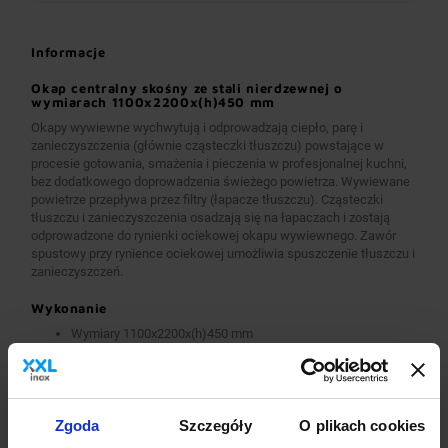
Informacje
Okap centralny skośny ze stali nierdzewnej o
wymiarach 1100x2200x(h)450 mm
Okapy wywiewne wychwytują i odprowadzają ciepło, parę i
zanieczyszczenia (głównie cząsteczki tłuszczu) powstające w
procesie gotowania, smażenia i pieczenia w profesjonalnej kuchni,
bez dodatkowego doprowadzenia świeżego powietrza. Wywiewane
powietrze przepływa przez filtry (łapacze tłuszczu). Cząsteczki
tłuszczu i zanieczyszczenia osadzają się na łapaczach i zostają
odprowadzone do rynienki ociekowej okapu wywiewnego. Zawór
spustowy przy rynience ociekowej umożliwia spuszczenie tłuszczu i
zanieczyszczeń.
Wykonanie
Wymiary 1100x2200x(h)450 mm
Okapy wykonane są z wysokogatunkowej stali nierdzewnej.
Okapy wywiewne o wymiarach A>2600 mm wykonane są w
wersji łączonej (skręcanej) z dwóch lub więcej przelotowych
modułów.
Okapy wyposażone są w system otworów i zawiesi
Zgoda
Szczegóły
O plikach cookies
umożliwiających montaż.