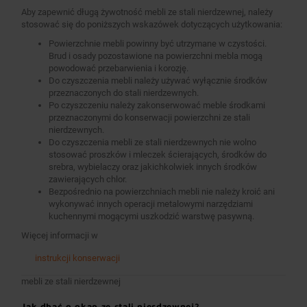
Aby zapewnić długą żywotność mebli ze stali nierdzewnej, należy
stosować się do poniższych wskazówek dotyczących użytkowania:
Powierzchnie mebli powinny być utrzymane w czystości.
Brud i osady pozostawione na powierzchni mebla mogą
powodować przebarwienia i korozję.
Do czyszczenia mebli należy używać wyłącznie środków
przeznaczonych do stali nierdzewnych.
Po czyszczeniu należy zakonserwować meble środkami
przeznaczonymi do konserwacji powierzchni ze stali
nierdzewnych.
Do czyszczenia mebli ze stali nierdzewnych nie wolno
stosować proszków i mleczek ścierających, środków do
srebra, wybielaczy oraz jakichkolwiek innych środków
zawierających chlor.
Bezpośrednio na powierzchniach mebli nie należy kroić ani
wykonywać innych operacji metalowymi narzędziami
kuchennymi mogącymi uszkodzić warstwę pasywną.
Więcej informacji w
instrukcji konserwacji
mebli ze stali nierdzewnej
Jak dbać o okap ze stali nierdzewnej?