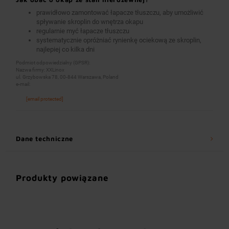
prawidłowo zamontować łapacze tłuszczu, aby umożliwić
spływanie skroplin do wnętrza okapu
regularnie myć łapacze tłuszczu
systematycznie opróżniać rynienkę ociekową ze skroplin,
najlepiej co kilka dni
Podmiot odpowiedzialny (GPSR):
Nazwa firmy: XXLinox
ul. Grzybowska 78, 00-844 Warszawa, Poland
e-mail:
[email protected]
Dane techniczne
Produkty powiązane