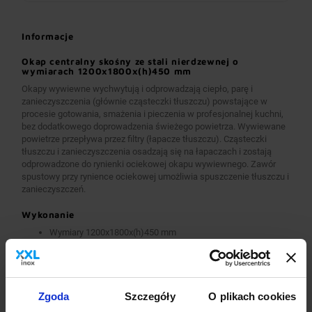
Informacje
Okap centralny skośny ze stali nierdzewnej o
wymiarach 1200x1800x(h)450 mm
Okapy wywiewne wychwytują i odprowadzają ciepło, parę i
zanieczyszczenia (głównie cząsteczki tłuszczu) powstające w
procesie gotowania, smażenia i pieczenia w profesjonalnej kuchni,
bez dodatkowego doprowadzenia świeżego powietrza. Wywiewane
powietrze przepływa przez filtry (łapacze tłuszczu). Cząsteczki
tłuszczu i zanieczyszczenia osadzają się na łapaczach i zostają
odprowadzone do rynienki ociekowej okapu wywiewnego. Zawór
spustowy przy rynience ociekowej umożliwia spuszczenie tłuszczu i
zanieczyszczeń.
Wykonanie
Wymiary 1200x1800x(h)450 mm
Okapy wykonane są z wysokogatunkowej stali nierdzewnej.
Okapy wywiewne o wymiarach A>2600 mm wykonane są w
wersji łączonej (skręcanej) z dwóch lub więcej przelotowych
modułów.
Okapy wyposażone są w system otworów i zawiesi
Zgoda
Szczegóły
O plikach cookies
umożliwiających montaż.