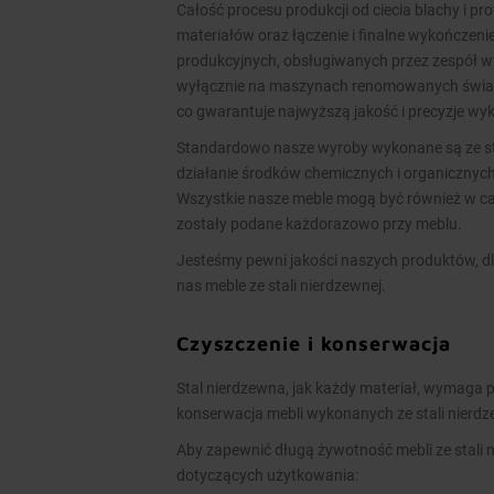
Całość procesu produkcji od ciecia blachy i pr
materiałów oraz łączenie i finalne wykończen
produkcyjnych, obsługiwanych przez zespół 
wyłącznie na maszynach renomowanych świato
co gwarantuje najwyższą jakość i precyzje w
Standardowo nasze wyroby wykonane są ze stal
działanie środków chemicznych i organicznych
Wszystkie nasze meble mogą być również w cał
zostały podane każdorazowo przy meblu.
Jesteśmy pewni jakości naszych produktów, dl
nas meble ze stali nierdzewnej.
Czyszczenie i konserwacja
Stal nierdzewna, jak każdy materiał, wymaga p
konserwacja mebli wykonanych ze stali nierd
Aby zapewnić długą żywotność mebli ze stali 
dotyczących użytkowania: