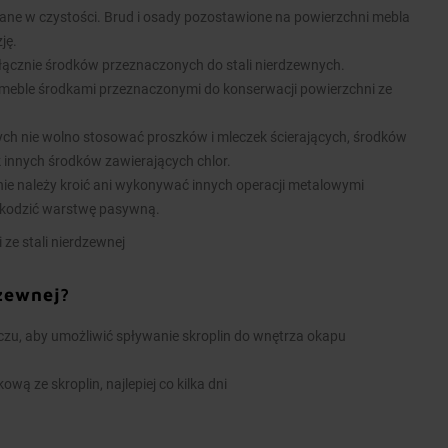
ane w czystości. Brud i osady pozostawione na powierzchni mebla
ję.
łącznie środków przeznaczonych do stali nierdzewnych.
meble środkami przeznaczonymi do konserwacji powierzchni ze
nych nie wolno stosować proszków i mleczek ścierających, środków
k innych środków zawierających chlor.
ie należy kroić ani wykonywać innych operacji metalowymi
kodzić warstwę pasywną.
 ze stali nierdzewnej
dzewnej?
u, aby umożliwić spływanie skroplin do wnętrza okapu
wą ze skroplin, najlepiej co kilka dni