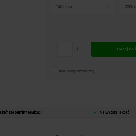
1500 mm
2200
Dodaj do
Dodaj do listy porównawczej
jkrótsze terminy realizacji
Najwyższa jakość