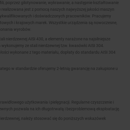
ofili, poprzez gilotynowanie, wykrawanie, a następnie kształtowanie
ie realizowana jest z pomocą naszych najwyższej jakości maszyn
wykwalifikowanych i doświadczonych pracowników. Pracujemy
wych i krajowych marek. Wszystkie urządzenia są nowoczesne,
ykonania wyrobów.
i nierdzewnej AISI 430, a elementy narażone na najsilniejsze
 wykonujemy ze stali nierdzewnej tzw. kwasówki AISI 304.
ości wykonane z tego materiału, dopłaty do standardu AISI 304
atego w standardzie oferujemy 2-letnią gwarancję na zakupione u
rawidłowego użytkowania i pielęgnacji. Regularne czyszczenie i
zewnych pozwala na ich długotrwałą i bezproblemową eksploatację.
nierdzewnej, należy stosować się do poniższych wskazówek