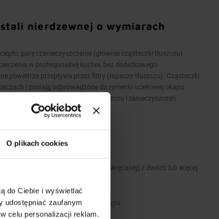
 stali nierdzewnej o wymiarach
pło, parę i zanieczyszczenia (głównie cząsteczki tłuszczu)
pieczenia w profesjonalnej kuchni, bez dodatkowego
powietrze przepływa przez filtry (łapacze tłuszczu). Cząsteczki
apaczach i zostają odprowadzone do rynienki ociekowej okapu
iekowej umożliwia spuszczenie tłuszczu i zanieczyszczeń.
O plikach cookies
 stali nierdzewnej.
 wykonane są w wersji łączonej (skręcanej) z dwóch lub więcej
ą do Ciebie i wyświetlać
 i zawiesi umożliwiających montaż.
my udostępniać zaufanym
e stanowią dodatkowe wyposażenie okapu.
w celu personalizacji reklam.
y.