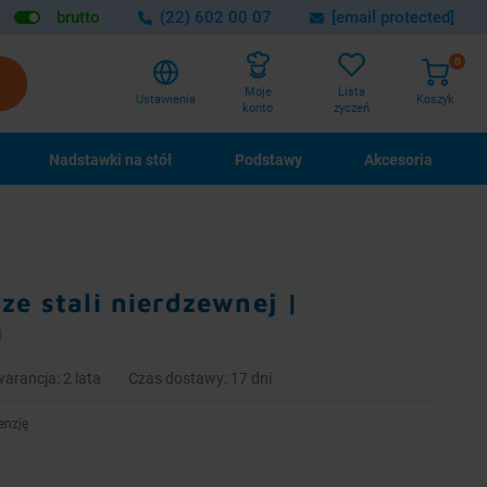
brutto
(22) 602 00 07
[email protected]
0
Lista
Moje
Ustawienia
Koszyk
życzeń
konto
Nadstawki na stół
Podstawy
Akcesoria
ze stali nierdzewnej |
m
arancja: 2 lata
Czas dostawy: 17 dni
enzję