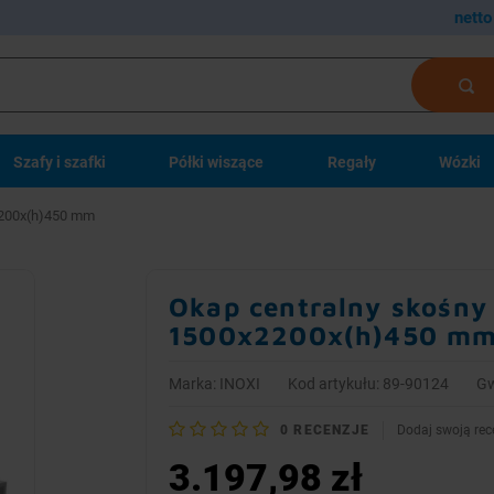
netto
Szafy i szafki
Półki wiszące
Regały
Wózki
x2200x(h)450 mm
Okap centralny skośny 
1500x2200x(h)450 m
Marka:
INOXI
Kod artykułu: 89-90124
Gw
0
RECENZJE
Dodaj swoją rec
3.197,98 zł