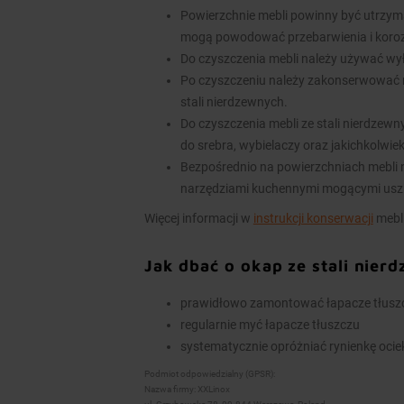
Powierzchnie mebli powinny być utrzym
mogą powodować przebarwienia i koroz
Do czyszczenia mebli należy używać wy
Po czyszczeniu należy zakonserwować 
stali nierdzewnych.
Do czyszczenia mebli ze stali nierdzew
do srebra, wybielaczy oraz jakichkolwie
Bezpośrednio na powierzchniach mebli n
narzędziami kuchennymi mogącymi usz
Więcej informacji w
instrukcji konserwacji
mebli
Jak dbać o okap ze stali nier
prawidłowo zamontować łapacze tłuszcz
regularnie myć łapacze tłuszczu
systematycznie opróżniać rynienkę ocieko
Podmiot odpowiedzialny (GPSR):
Nazwa firmy: XXLinox