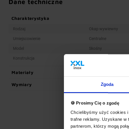
Dane techniczne
Charakterystyka
Rodzaj
Okap wywiewny
Umiejscowienie
Centralne
Model
Skośny
Konstrukcja
Spawana
Materiały
Wymiary
Zgoda
🍪 Prosimy Cię o zgodę
Chcielibyśmy użyć cookies i 
trafne reklamy. Uzyskane w 
partnerom, którzy mogą połąc