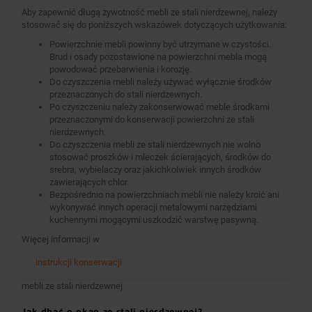
Aby zapewnić długą żywotność mebli ze stali nierdzewnej, należy
stosować się do poniższych wskazówek dotyczących użytkowania:
Powierzchnie mebli powinny być utrzymane w czystości.
Brud i osady pozostawione na powierzchni mebla mogą
powodować przebarwienia i korozję.
Do czyszczenia mebli należy używać wyłącznie środków
przeznaczonych do stali nierdzewnych.
Po czyszczeniu należy zakonserwować meble środkami
przeznaczonymi do konserwacji powierzchni ze stali
nierdzewnych.
Do czyszczenia mebli ze stali nierdzewnych nie wolno
stosować proszków i mleczek ścierających, środków do
srebra, wybielaczy oraz jakichkolwiek innych środków
zawierających chlor.
Bezpośrednio na powierzchniach mebli nie należy kroić ani
wykonywać innych operacji metalowymi narzędziami
kuchennymi mogącymi uszkodzić warstwę pasywną.
Więcej informacji w
instrukcji konserwacji
mebli ze stali nierdzewnej
Jak dbać o okap ze stali nierdzewnej?