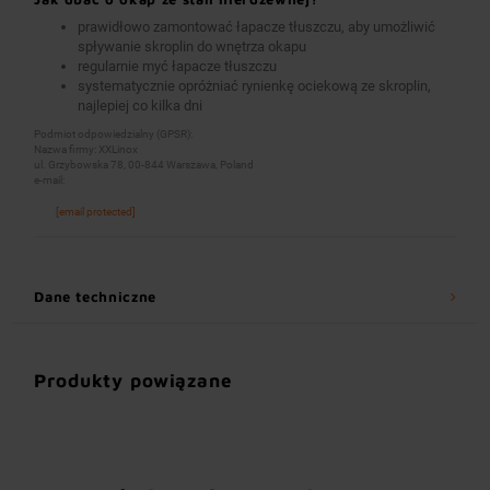
prawidłowo zamontować łapacze tłuszczu, aby umożliwić
spływanie skroplin do wnętrza okapu
regularnie myć łapacze tłuszczu
systematycznie opróżniać rynienkę ociekową ze skroplin,
najlepiej co kilka dni
Podmiot odpowiedzialny (GPSR):
Nazwa firmy: XXLinox
ul. Grzybowska 78, 00-844 Warszawa, Poland
e-mail:
[email protected]
Dane techniczne
Produkty powiązane