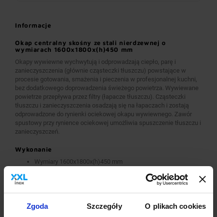
Informacje
Okap centralny skośny ze stali nierdzewnej o
wymiarach 1600x1800x(h)450 mm
Okapy wywiewne wychwytują i odprowadzają ciepło, parę i
zanieczyszczenia (głównie cząsteczki tłuszczu) powstające w
procesie gotowania, smażenia i pieczenia w profesjonalnej kuchni,
bez dodatkowego doprowadzenia świeżego powietrza. Wywiewane
powietrze przepływa przez filtry (łapacze tłuszczu). Cząsteczki
tłuszczu i zanieczyszczenia osadzają się na łapaczach i zostają
odprowadzone do rynienki ociekowej okapu wywiewnego. Zawór
spustowy przy rynience ociekowej umożliwia spuszczenie tłuszczu i
zanieczyszczeń.
Wykonanie
Wymiary 1600x1800x(h)450 mm
Okapy wykonane są z wysokogatunkowej stali nierdzewnej.
Okapy wywiewne o wymiarach A>2600 mm wykonane są w
wersji łączonej (skręcanej) z dwóch lub więcej przelotowych
modułów.
Okapy wyposażone są w system otworów i zawiesi
Zgoda
Szczegóły
O plikach cookies
umożliwiających montaż.