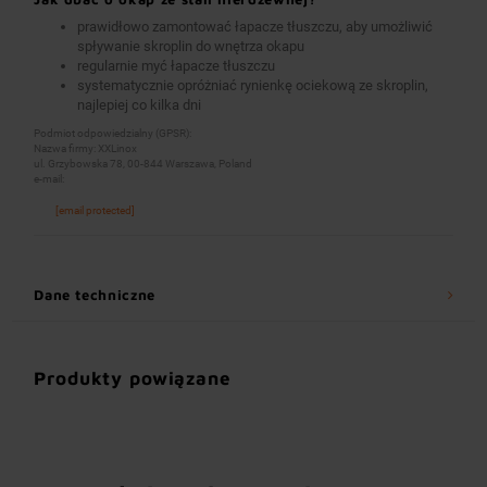
prawidłowo zamontować łapacze tłuszczu, aby umożliwić
spływanie skroplin do wnętrza okapu
regularnie myć łapacze tłuszczu
systematycznie opróżniać rynienkę ociekową ze skroplin,
najlepiej co kilka dni
Podmiot odpowiedzialny (GPSR):
Nazwa firmy: XXLinox
ul. Grzybowska 78, 00-844 Warszawa, Poland
e-mail:
[email protected]
Dane techniczne
Produkty powiązane