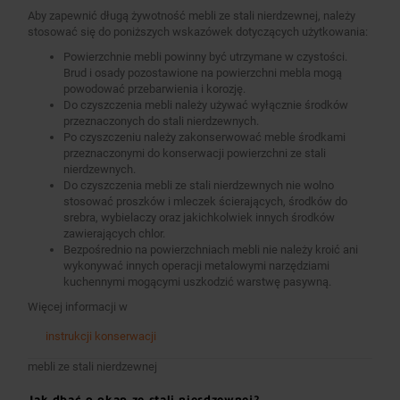
Aby zapewnić długą żywotność mebli ze stali nierdzewnej, należy
stosować się do poniższych wskazówek dotyczących użytkowania:
Powierzchnie mebli powinny być utrzymane w czystości.
Brud i osady pozostawione na powierzchni mebla mogą
powodować przebarwienia i korozję.
Do czyszczenia mebli należy używać wyłącznie środków
przeznaczonych do stali nierdzewnych.
Po czyszczeniu należy zakonserwować meble środkami
przeznaczonymi do konserwacji powierzchni ze stali
nierdzewnych.
Do czyszczenia mebli ze stali nierdzewnych nie wolno
stosować proszków i mleczek ścierających, środków do
srebra, wybielaczy oraz jakichkolwiek innych środków
zawierających chlor.
Bezpośrednio na powierzchniach mebli nie należy kroić ani
wykonywać innych operacji metalowymi narzędziami
kuchennymi mogącymi uszkodzić warstwę pasywną.
Więcej informacji w
instrukcji konserwacji
mebli ze stali nierdzewnej
Jak dbać o okap ze stali nierdzewnej?