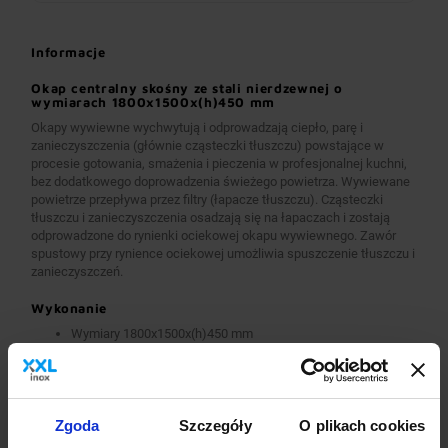
Informacje
Okap centralny skośny ze stali nierdzewnej o
wymiarach 1800x1500x(h)450 mm
Okapy wywiewne wychwytują i odprowadzają ciepło, parę i
zanieczyszczenia (głównie cząsteczki tłuszczu) powstające w
procesie gotowania, smażenia i pieczenia w profesjonalnej kuchni,
bez dodatkowego doprowadzenia świeżego powietrza. Wywiewane
powietrze przepływa przez filtry (łapacze tłuszczu). Cząsteczki
tłuszczu i zanieczyszczenia osadzają się na łapaczach i zostają
odprowadzone do rynienki ociekowej okapu wywiewnego. Zawór
spustowy przy rynience ociekowej umożliwia spuszczenie tłuszczu i
zanieczyszczeń.
Wykonanie
Wymiary 1800x1500x(h)450 mm
Okapy wykonane są z wysokogatunkowej stali nierdzewnej.
Okapy wywiewne o wymiarach A>2600 mm wykonane są w
wersji łączonej (skręcanej) z dwóch lub więcej przelotowych
modułów.
Okapy wyposażone są w system otworów i zawiesi
Zgoda
Szczegóły
O plikach cookies
umożliwiających montaż.