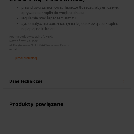
prawidłowo zamontować łapacze tłuszczu, aby umożliwić
spływanie skroplin do wnętrza okapu
regularnie myć łapacze tłuszczu
systematycznie opróżniać rynienkę ociekową ze skroplin,
najlepiej co kilka dni
Podmiot odpowiedzialny (GPSR):
Nazwa firmy: XXLinox
ul. Grzybowska 78, 00-844 Warszawa, Poland
e-mail:
[email protected]
Dane techniczne
Produkty powiązane