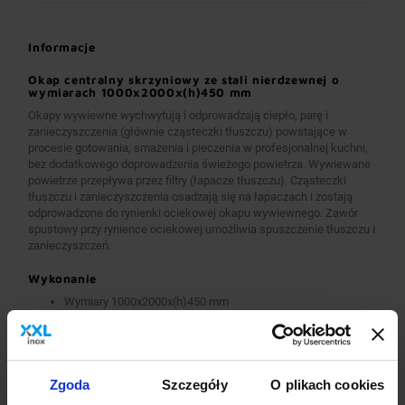
Informacje
Okap centralny skrzyniowy ze stali nierdzewnej o
wymiarach 1000x2000x(h)450 mm
Okapy wywiewne wychwytują i odprowadzają ciepło, parę i
zanieczyszczenia (głównie cząsteczki tłuszczu) powstające w
procesie gotowania, smażenia i pieczenia w profesjonalnej kuchni,
bez dodatkowego doprowadzenia świeżego powietrza. Wywiewane
powietrze przepływa przez filtry (łapacze tłuszczu). Cząsteczki
tłuszczu i zanieczyszczenia osadzają się na łapaczach i zostają
odprowadzone do rynienki ociekowej okapu wywiewnego. Zawór
spustowy przy rynience ociekowej umożliwia spuszczenie tłuszczu i
zanieczyszczeń.
Wykonanie
Wymiary 1000x2000x(h)450 mm
Okapy wykonane są z wysokogatunkowej stali nierdzewnej.
Okapy wywiewne o wymiarach A>2600 mm wykonane są w
wersji łączonej (skręcanej) z dwóch lub więcej przelotowych
modułów.
Okapy wyposażone są w system otworów i zawiesi
Zgoda
Szczegóły
O plikach cookies
umożliwiających montaż.