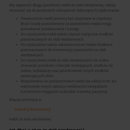
Aby zapewnić długą żywotność mebli ze stali nierdzewnej, należy
stosować się do poniższych wskazówek dotyczących użytkowania:
Powierzchnie mebli powinny być utrzymane w czystości.
Brud i osady pozostawione na powierzchni mebla mogą
powodować przebarwienia i korozję.
Do czyszczenia mebli należy używać wyłącznie środków
przeznaczonych do stali nierdzewnych.
Po czyszczeniu należy zakonserwować meble środkami
przeznaczonymi do konserwacji powierzchni ze stali
nierdzewnych.
Do czyszczenia mebli ze stali nierdzewnych nie wolno
stosować proszków i mleczek ścierających, środków do
srebra, wybielaczy oraz jakichkolwiek innych środków
zawierających chlor.
Bezpośrednio na powierzchniach mebli nie należy kroić ani
wykonywać innych operacji metalowymi narzędziami
kuchennymi mogącymi uszkodzić warstwę pasywną.
Więcej informacji w
instrukcji konserwacji
mebli ze stali nierdzewnej
Jak dbać o okap ze stali nierdzewnej?