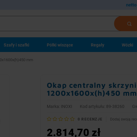
netto
Szafy i szafki
Półki wiszące
Regały
Wózki
1200x1600x(h)450 mm
Okap centralny skrzyni
1200x1600x(h)450 m
Marka:
INOXI
Kod artykułu: 89-38260
Gw
0
RECENZJE
Dodaj swoją rec
2.814,70 zł