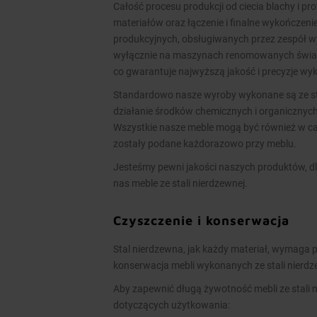
Całość procesu produkcji od ciecia blachy i pr
materiałów oraz łączenie i finalne wykończen
produkcyjnych, obsługiwanych przez zespół 
wyłącznie na maszynach renomowanych świato
co gwarantuje najwyższą jakość i precyzje w
Standardowo nasze wyroby wykonane są ze stal
działanie środków chemicznych i organicznych
Wszystkie nasze meble mogą być również w cał
zostały podane każdorazowo przy meblu.
Jesteśmy pewni jakości naszych produktów, dl
nas meble ze stali nierdzewnej.
Czyszczenie i konserwacja
Stal nierdzewna, jak każdy materiał, wymaga p
konserwacja mebli wykonanych ze stali nierd
Aby zapewnić długą żywotność mebli ze stali 
dotyczących użytkowania: