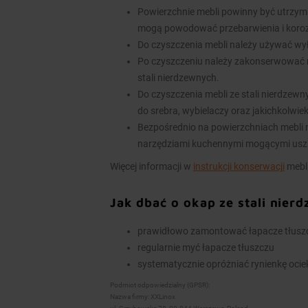
Powierzchnie mebli powinny być utrzym
mogą powodować przebarwienia i koroz
Do czyszczenia mebli należy używać wy
Po czyszczeniu należy zakonserwować 
stali nierdzewnych.
Do czyszczenia mebli ze stali nierdzew
do srebra, wybielaczy oraz jakichkolwie
Bezpośrednio na powierzchniach mebli n
narzędziami kuchennymi mogącymi usz
Więcej informacji w
instrukcji konserwacji
mebli
Jak dbać o okap ze stali nier
prawidłowo zamontować łapacze tłuszcz
regularnie myć łapacze tłuszczu
systematycznie opróżniać rynienkę ocieko
Podmiot odpowiedzialny (GPSR):
Nazwa firmy: XXLinox