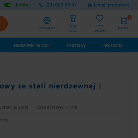
brutto
(22) 602 00 07
[email protected]
0
Lista
Moje
Ustawienia
Koszyk
życzeń
konto
Nadstawki na stół
Podstawy
Akcesoria
owy ze stali nierdzewnej |
m
arancja: 2 lata
Czas dostawy: 17 dni
enzję