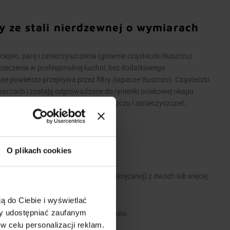
y ze stali nierdzewnej o wymiarach
pło, parę i zanieczyszczenia (głównie cząsteczki tłuszczu)
pieczenia w profesjonalnej kuchni, bez dodatkowego
powietrze przepływa przez filtry (łapacze tłuszczu). Cząsteczki
apaczach i zostają odprowadzone do rynienki ociekowej okapu
iekowej umożliwia spuszczenie tłuszczu i zanieczyszczeń.
O plikach cookies
 stali nierdzewnej.
 wykonane są w wersji łączonej (skręcanej) z dwóch lub więcej
ą do Ciebie i wyświetlać
 i zawiesi umożliwiających montaż.
my udostępniać zaufanym
e stanowią dodatkowe wyposażenie okapu.
w celu personalizacji reklam.
y.