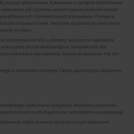
ofili, poprzez gilotynowanie, wykrawanie, a następnie kształtowanie
ie realizowana jest z pomocą naszych najwyższej jakości maszyn
wykwalifikowanych i doświadczonych pracowników. Pracujemy
wych i krajowych marek. Wszystkie urządzenia są nowoczesne,
ykonania wyrobów.
i nierdzewnej AISI 430, a elementy narażone na najsilniejsze
 wykonujemy ze stali nierdzewnej tzw. kwasówki AISI 304.
ości wykonane z tego materiału, dopłaty do standardu AISI 304
atego w standardzie oferujemy 2-letnią gwarancję na zakupione u
rawidłowego użytkowania i pielęgnacji. Regularne czyszczenie i
zewnych pozwala na ich długotrwałą i bezproblemową eksploatację.
nierdzewnej, należy stosować się do poniższych wskazówek