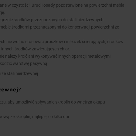
ane w czystości. Brud i osady pozostawione na powierzchni mebla
ję.
łącznie środków przeznaczonych do stali nierdzewnych.
meble środkami przeznaczonymi do konserwacji powierzchni ze
nych nie wolno stosować proszków i mleczek ścierających, środków
k innych środków zawierających chlor.
ie należy kroić ani wykonywać innych operacji metalowymi
kodzić warstwę pasywną.
 ze stali nierdzewnej
dzewnej?
u, aby umożliwić spływanie skroplin do wnętrza okapu
wą ze skroplin, najlepiej co kilka dni