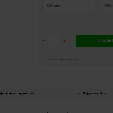
1200 mm
1600
Dodaj do
Dodaj do listy porównawczej
jkrótsze terminy realizacji
Najwyższa jakość