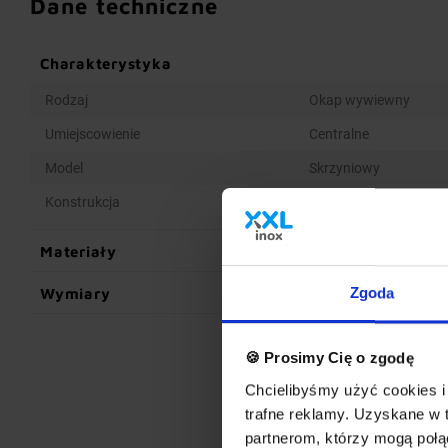
Dane techniczne
Charakterystyka
Rodzaj
Okap wywiewny
Umiejscowienie
Centralne
Model
Skrzyniowy
Konstrukcja
Spawana
Materiały
Wymiary
Zgoda
🍪 Prosimy Cię o zgodę
Chcielibyśmy użyć cookies i 
trafne reklamy. Uzyskane w 
partnerom, którzy mogą połąc