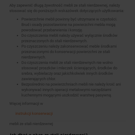
Aby zapewnić długą żywotność mebli ze stali nierdzewnej, należy
stosować się do poniższych wskazówek dotyczących użytkowania:
Powierzchnie mebli powinny być utrzymane w czystości.
Brud i osady pozostawione na powierzchni mebla mogą
powodować przebarwienia i korozję.
Do czyszczenia mebli należy używać wyłącznie środków
przeznaczonych do stali nierdzewnych.
Po czyszczeniu należy zakonserwować meble środkami
przeznaczonymi do konserwacji powierzchni ze stali
nierdzewnych.
Do czyszczenia mebli ze stali nierdzewnych nie wolno
stosować proszków i mleczek ścierających, środków do
srebra, wybielaczy oraz jakichkolwiek innych środków
zawierających chlor.
Bezpośrednio na powierzchniach mebli nie należy kroić ani
wykonywać innych operacji metalowymi narzędziami
kuchennymi mogącymi uszkodzić warstwę pasywną.
Więcej informacji w
instrukcji konserwacji
mebli ze stali nierdzewnej
Jak dbać o okap ze stali nierdzewnej?