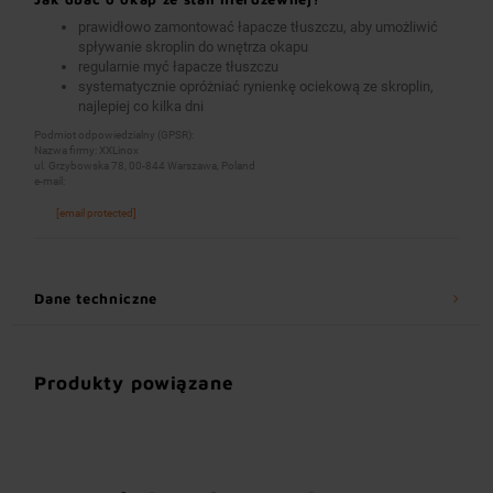
prawidłowo zamontować łapacze tłuszczu, aby umożliwić
spływanie skroplin do wnętrza okapu
regularnie myć łapacze tłuszczu
systematycznie opróżniać rynienkę ociekową ze skroplin,
najlepiej co kilka dni
Podmiot odpowiedzialny (GPSR):
Nazwa firmy: XXLinox
ul. Grzybowska 78, 00-844 Warszawa, Poland
e-mail:
[email protected]
Dane techniczne
Produkty powiązane