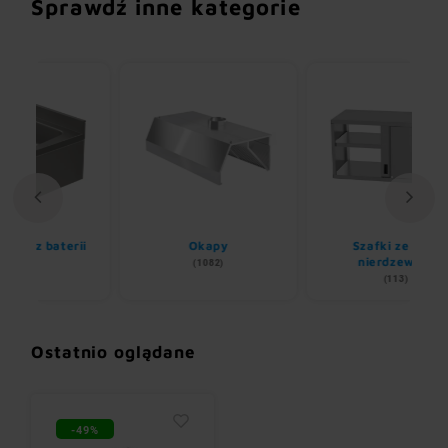
Sprawdź inne kategorie
ii
Okapy
Szafki ze stali
nierdzewnej
(1082)
(113)
Ostatnio oglądane
-49%