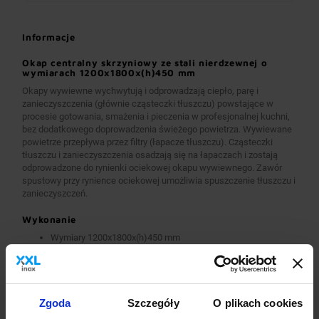
Informacje
Okap centralny skrzyniowy ze stali nierdzewnej o
wymiarach 1200x1800x(h)450 mm
Okapy wywiewne wychwytują i odprowadzają ciepło, parę i
zanieczyszczenia (głównie cząsteczki tłuszczu) powstające w
procesie gotowania, smażenia i pieczenia w profesjonalnej kuchni,
bez dodatkowego doprowadzenia świeżego powietrza. Wywiewane
powietrze przepływa przez filtry (łapacze tłuszczu). Cząsteczki
tłuszczu i zanieczyszczenia osadzają się na łapaczach i zostają
odprowadzone do rynienki ociekowej okapu wywiewnego. Zawór
spustowy przy rynience ociekowej umożliwia spuszczenie tłuszczu i
zanieczyszczeń.
Wykonanie
Wymiary 1200x1800x(h)450 mm
Okapy wykonane są z wysokogatunkowej stali nierdzewnej.
Okapy wywiewne o wymiarach A>2600 mm wykonane są w
wersji łączonej (skręcanej) z dwóch lub więcej przelotowych
modułów.
Okapy wyposażone są w system otworów i zawiesi
Zgoda
Szczegóły
O plikach cookies
umożliwiających montaż.