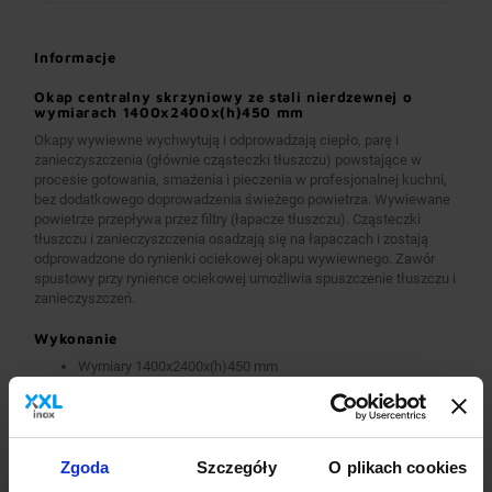
Informacje
Okap centralny skrzyniowy ze stali nierdzewnej o
wymiarach 1400x2400x(h)450 mm
Okapy wywiewne wychwytują i odprowadzają ciepło, parę i
zanieczyszczenia (głównie cząsteczki tłuszczu) powstające w
procesie gotowania, smażenia i pieczenia w profesjonalnej kuchni,
bez dodatkowego doprowadzenia świeżego powietrza. Wywiewane
powietrze przepływa przez filtry (łapacze tłuszczu). Cząsteczki
tłuszczu i zanieczyszczenia osadzają się na łapaczach i zostają
odprowadzone do rynienki ociekowej okapu wywiewnego. Zawór
spustowy przy rynience ociekowej umożliwia spuszczenie tłuszczu i
zanieczyszczeń.
Wykonanie
Wymiary 1400x2400x(h)450 mm
Okapy wykonane są z wysokogatunkowej stali nierdzewnej.
Okapy wywiewne o wymiarach A>2600 mm wykonane są w
wersji łączonej (skręcanej) z dwóch lub więcej przelotowych
modułów.
Okapy wyposażone są w system otworów i zawiesi
Zgoda
Szczegóły
O plikach cookies
umożliwiających montaż.