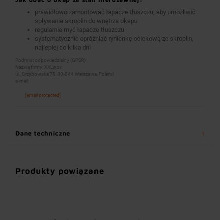
prawidłowo zamontować łapacze tłuszczu, aby umożliwić
spływanie skroplin do wnętrza okapu
regularnie myć łapacze tłuszczu
systematycznie opróżniać rynienkę ociekową ze skroplin,
najlepiej co kilka dni
Podmiot odpowiedzialny (GPSR):
Nazwa firmy: XXLinox
ul. Grzybowska 78, 00-844 Warszawa, Poland
e-mail:
[email protected]
Dane techniczne
Produkty powiązane