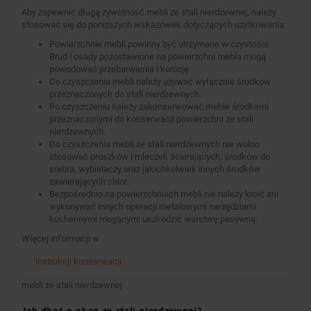
Aby zapewnić długą żywotność mebli ze stali nierdzewnej, należy
stosować się do poniższych wskazówek dotyczących użytkowania:
Powierzchnie mebli powinny być utrzymane w czystości.
Brud i osady pozostawione na powierzchni mebla mogą
powodować przebarwienia i korozję.
Do czyszczenia mebli należy używać wyłącznie środków
przeznaczonych do stali nierdzewnych.
Po czyszczeniu należy zakonserwować meble środkami
przeznaczonymi do konserwacji powierzchni ze stali
nierdzewnych.
Do czyszczenia mebli ze stali nierdzewnych nie wolno
stosować proszków i mleczek ścierających, środków do
srebra, wybielaczy oraz jakichkolwiek innych środków
zawierających chlor.
Bezpośrednio na powierzchniach mebli nie należy kroić ani
wykonywać innych operacji metalowymi narzędziami
kuchennymi mogącymi uszkodzić warstwę pasywną.
Więcej informacji w
instrukcji konserwacji
mebli ze stali nierdzewnej
Jak dbać o okap ze stali nierdzewnej?