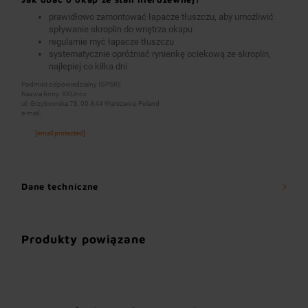
prawidłowo zamontować łapacze tłuszczu, aby umożliwić
spływanie skroplin do wnętrza okapu
regularnie myć łapacze tłuszczu
systematycznie opróżniać rynienkę ociekową ze skroplin,
najlepiej co kilka dni
Podmiot odpowiedzialny (GPSR):
Nazwa firmy: XXLinox
ul. Grzybowska 78, 00-844 Warszawa, Poland
e-mail:
[email protected]
Dane techniczne
Produkty powiązane