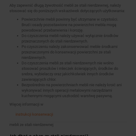
Aby zapewnić długą żywotność mebli ze stali nierdzewnej, należy
stosować się do poniższych wskazówek dotyczących użytkowania:
Powierzchnie mebli powinny być utrzymane w czystości.
Brud i osady pozostawione na powierzchni mebla mogą
powodować przebarwienia i korozję.
Do czyszczenia mebli należy używać wyłącznie środków
przeznaczonych do stali nierdzewnych.
Po czyszczeniu należy zakonserwować meble środkami
przeznaczonymi do konserwacji powierzchni ze stali
nierdzewnych.
Do czyszczenia mebli ze stali nierdzewnych nie wolno
stosować proszków i mleczek ścierających, środków do
srebra, wybielaczy oraz jakichkolwiek innych środków
zawierających chlor.
Bezpośrednio na powierzchniach mebli nie należy kroić ani
wykonywać innych operacji metalowymi narzędziami
kuchennymi mogącymi uszkodzić warstwę pasywną.
Więcej informacji w
instrukcji konserwacji
mebli ze stali nierdzewnej
Jak dbać o okap ze stali nierdzewnej?