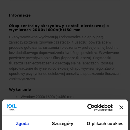
Informacje
Okap centralny skrzyniowy ze stali nierdzewnej o
wymiarach 2000x1600x(h)450 mm
Okapy wywiewne wychwytują i odprowadzają ciepło, parę i
zanieczyszczenia (głównie cząsteczki tłuszczu) powstające w
procesie gotowania, smażenia i pieczenia w profesjonalnej kuchni,
bez dodatkowego doprowadzenia świeżego powietrza. Wywiewane
powietrze przepływa przez filtry (łapacze tłuszczu). Cząsteczki
tłuszczu i zanieczyszczenia osadzają się na łapaczach i zostają
odprowadzone do rynienki ociekowej okapu wywiewnego. Zawór
spustowy przy rynience ociekowej umożliwia spuszczenie tłuszczu i
zanieczyszczeń.
Wykonanie
Wymiary 2000x1600x(h)450 mm
Okapy wykonane są z wysokogatunkowej stali nierdzewnej.
Okapy wywiewne o wymiarach A>2600 mm wykonane są w
wersji łączonej (skręcanej) z dwóch lub więcej przelotowych
modułów.
Okapy wyposażone są w system otworów i zawiesi
Zgoda
Szczegóły
O plikach cookies
umożliwiających montaż.