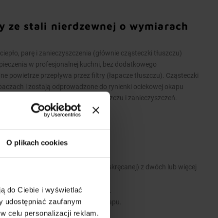
y ze stali nierdzewnej o wymiarach
pło, parę i zanieczyszczenia (głównie cząsteczki tłuszczu)
pieczenia w profesjonalnej kuchni, bez dodatkowego
powietrze przepływa przez filtry (łapacze tłuszczu). Cząsteczki
apaczach i zostają odprowadzone do rynienki ociekowej okapu
iekowej umożliwia spuszczenie tłuszczu i zanieczyszczeń.
O plikach cookies
 stali nierdzewnej.
 wykonane są w wersji łączonej (skręcanej) z dwóch lub więcej
ą do Ciebie i wyświetlać
 i zawiesi umożliwiających montaż.
my udostępniać zaufanym
e stanowią dodatkowe wyposażenie okapu.
w celu personalizacji reklam.
y.