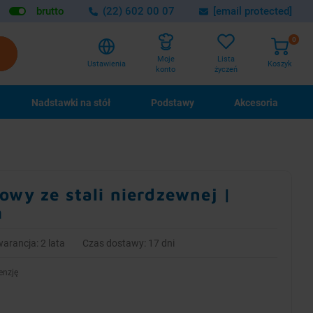
brutto
(22) 602 00 07
[email protected]
0
Lista
Moje
Ustawienia
Koszyk
życzeń
konto
Nadstawki na stół
Podstawy
Akcesoria
owy ze stali nierdzewnej |
m
arancja: 2 lata
Czas dostawy: 17 dni
enzję