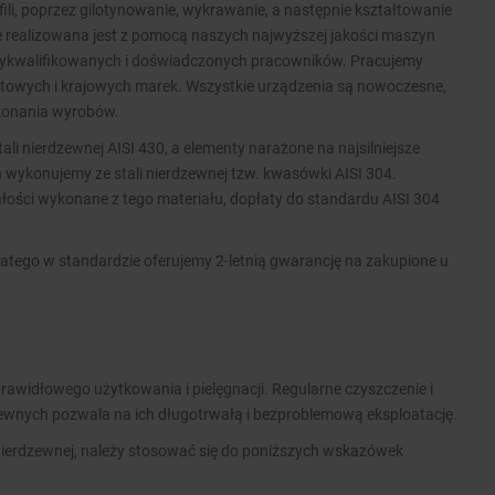
ofili, poprzez gilotynowanie, wykrawanie, a następnie kształtowanie
ie realizowana jest z pomocą naszych najwyższej jakości maszyn
wykwalifikowanych i doświadczonych pracowników. Pracujemy
wych i krajowych marek. Wszystkie urządzenia są nowoczesne,
ykonania wyrobów.
i nierdzewnej AISI 430, a elementy narażone na najsilniejsze
 wykonujemy ze stali nierdzewnej tzw. kwasówki AISI 304.
ości wykonane z tego materiału, dopłaty do standardu AISI 304
atego w standardzie oferujemy 2-letnią gwarancję na zakupione u
rawidłowego użytkowania i pielęgnacji. Regularne czyszczenie i
zewnych pozwala na ich długotrwałą i bezproblemową eksploatację.
nierdzewnej, należy stosować się do poniższych wskazówek