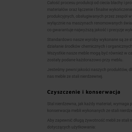
Całość procesu produkcji od ciecia blachy i pr
materiałów oraz łączenie i finalne wykończen
produkcyjnych, obsługiwanych przez zespół 
wyłącznie na maszynach renomowanych świato
co gwarantuje najwyższą jakość i precyzje w
Standardowo nasze wyroby wykonane są ze stal
działanie środków chemicznych i organicznych
Wszystkie nasze meble mogą być również w cał
zostały podane każdorazowo przy meblu.
Jesteśmy pewni jakości naszych produktów, dl
nas meble ze stali nierdzewnej.
Czyszczenie i konserwacja
Stal nierdzewna, jak każdy materiał, wymaga p
konserwacja mebli wykonanych ze stali nierd
Aby zapewnić długą żywotność mebli ze stali 
dotyczących użytkowania: