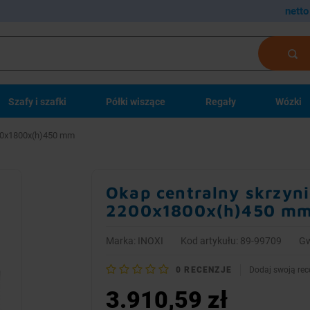
netto
Szafy i szafki
Półki wiszące
Regały
Wózki
2200x1800x(h)450 mm
Okap centralny skrzyni
2200x1800x(h)450 m
Marka:
INOXI
Kod artykułu: 89-99709
Gw
0
RECENZJE
Dodaj swoją rec
3.910,59 zł