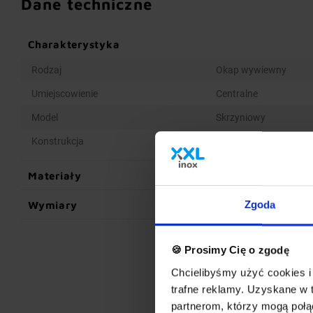
Dane techniczne
Charakterystyka
Rodzaj
Okap wywiewny
Umiejscowienie
Centralne
Model
Skrzyniowy
Konstrukcja
Spawana
Materiały
Wymiary
Zgoda
🍪 Prosimy Cię o zgodę
Chcielibyśmy użyć cookies i 
trafne reklamy. Uzyskane w 
partnerom, którzy mogą połąc