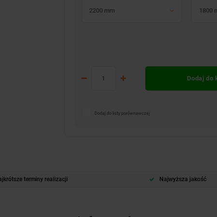
2200 mm
1800
Dodaj do
Dodaj do listy porównawczej
jkrótsze terminy realizacji
Najwyższa jakość