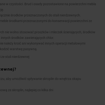
ane w czystości. Brud i osady pozostawione na powierzchni mebla
ję.
łącznie środków przeznaczonych do stali nierdzewnych.
meble środkami przeznaczonymi do konserwacji powierzchni ze
nych nie wolno stosować proszków i mleczek ścierających, środków
k innych środków zawierających chlor.
ie należy kroić ani wykonywać innych operacji metalowymi
kodzić warstwę pasywną.
 ze stali nierdzewnej
dzewnej?
u, aby umożliwić spływanie skroplin do wnętrza okapu
wą ze skroplin, najlepiej co kilka dni