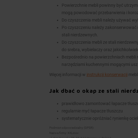
Powierzchnie mebli powinny być utrzym
mogą powodować przebarwienia i koroz
Do czyszczenia mebli należy używać wy
Po czyszczeniu należy zakonserwować 
stali nierdzewnych.
Do czyszczenia mebli ze stali nierdzew
do srebra, wybielaczy oraz jakichkolwie
Bezpośrednio na powierzchniach mebli n
narzędziami kuchennymi mogącymi usz
Więcej informacji w
instrukcji konserwacji
mebli
Jak dbać o okap ze stali nier
prawidłowo zamontować łapacze tłuszcz
regularnie myć łapacze tłuszczu
systematycznie opróżniać rynienkę ocieko
Podmiot odpowiedzialny (GPSR):
Nazwa firmy: XXLinox