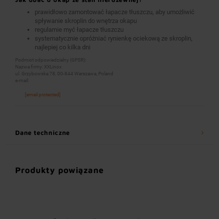
prawidłowo zamontować łapacze tłuszczu, aby umożliwić
spływanie skroplin do wnętrza okapu
regularnie myć łapacze tłuszczu
systematycznie opróżniać rynienkę ociekową ze skroplin,
najlepiej co kilka dni
Podmiot odpowiedzialny (GPSR):
Nazwa firmy: XXLinox
ul. Grzybowska 78, 00-844 Warszawa, Poland
e-mail:
[email protected]
Dane techniczne
Produkty powiązane