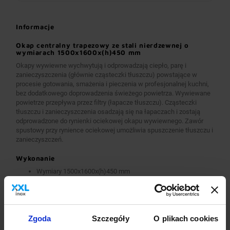
Informacje
Okap centralny trapezowy ze stali nierdzewnej o
wymiarach 1500x1600x(h)450 mm
Okapy wywiewne wychwytują i odprowadzają ciepło, parę i
zanieczyszczenia (głównie cząsteczki tłuszczu) powstające w
procesie gotowania, smażenia i pieczenia w profesjonalnej kuchni,
bez dodatkowego doprowadzenia świeżego powietrza. Wywiewane
powietrze przepływa przez filtry (łapacze tłuszczu). Cząsteczki
tłuszczu i zanieczyszczenia osadzają się na łapaczach i zostają
odprowadzone do rynienki ociekowej okapu wywiewnego. Zawór
spustowy przy rynience ociekowej umożliwia spuszczenie tłuszczu i
zanieczyszczeń.
Wykonanie
Wymiary 1500x1600x(h)450 mm
Okapy wykonane są z wysokogatunkowej stali nierdzewnej.
Okapy wywiewne o wymiarach A>2600 mm wykonane są w
wersji łączonej (skręcanej) z dwóch lub więcej przelotowych
modułów.
Okapy wyposażone są w system otworów i zawiesi
Zgoda
Szczegóły
O plikach cookies
umożliwiających montaż.