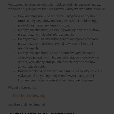
Aby zapewnić długą żywotność mebli ze stali nierdzewnej, należy
stosować się do poniższych wskazówek dotyczących użytkowania:
Powierzchnie mebli powinny być utrzymane w czystości.
Brud i osady pozostawione na powierzchni mebla mogą
powodować przebarwienia i korozję.
Do czyszczenia mebli należy używać wyłącznie środków
przeznaczonych do stali nierdzewnych.
Po czyszczeniu należy zakonserwować meble środkami
przeznaczonymi do konserwacji powierzchni ze stali
nierdzewnych.
Do czyszczenia mebli ze stali nierdzewnych nie wolno
stosować proszków i mleczek ścierających, środków do
srebra, wybielaczy oraz jakichkolwiek innych środków
zawierających chlor.
Bezpośrednio na powierzchniach mebli nie należy kroić ani
wykonywać innych operacji metalowymi narzędziami
kuchennymi mogącymi uszkodzić warstwę pasywną.
Więcej informacji w
instrukcji konserwacji
mebli ze stali nierdzewnej
Jak dbać o okap ze stali nierdzewnej?