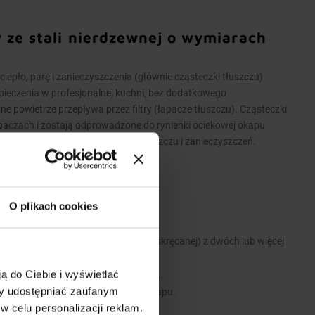
 ze stali nierdzewnej o wymiarach
pło, parę i zanieczyszczenia (głównie cząsteczki tłuszczu)
pieczenia w profesjonalnej kuchni, bez dodatkowego
powietrze przepływa przez filtry (łapacze tłuszczu). Cząsteczki
apaczach i zostają odprowadzone do rynienki ociekowej okapu
iekowej umożliwia spuszczenie tłuszczu i zanieczyszczeń.
O plikach cookies
 stali nierdzewnej.
 wykonane są w wersji łączonej (skręcanej) z dwóch lub więcej
ą do Ciebie i wyświetlać
 i zawiesi umożliwiających montaż.
my udostępniać zaufanym
e stanowią dodatkowe wyposażenie okapu.
w celu personalizacji reklam.
y.