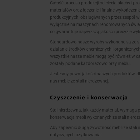
Całość procesu produkcji od ciecia blachy i pr
materiałów oraz łączenie i finalne wykończen
produkcyjnych, obsługiwanych przez zespół 
wyłącznie na maszynach renomowanych świato
co gwarantuje najwyższą jakość i precyzje w
Standardowo nasze wyroby wykonane są ze stal
działanie środków chemicznych i organicznych
Wszystkie nasze meble mogą być również w cał
zostały podane każdorazowo przy meblu.
Jesteśmy pewni jakości naszych produktów, dl
nas meble ze stali nierdzewnej.
Czyszczenie i konserwacja
Stal nierdzewna, jak każdy materiał, wymaga p
konserwacja mebli wykonanych ze stali nierd
Aby zapewnić długą żywotność mebli ze stali 
dotyczących użytkowania: