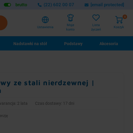
brutto
(22) 602 00 07
[email protected]
0
Lista
Moje
Ustawienia
Koszyk
życzeń
konto
Nadstawki na stół
Podstawy
Akcesoria
wy ze stali nierdzewnej |
m
arancja: 2 lata
Czas dostawy: 17 dni
enzję