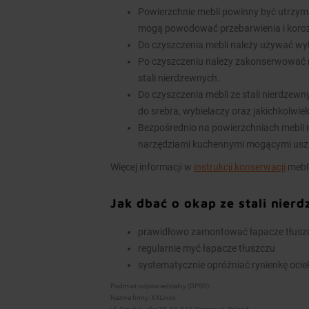
Powierzchnie mebli powinny być utrzym
mogą powodować przebarwienia i koroz
Do czyszczenia mebli należy używać wy
Po czyszczeniu należy zakonserwować 
stali nierdzewnych.
Do czyszczenia mebli ze stali nierdzew
do srebra, wybielaczy oraz jakichkolwie
Bezpośrednio na powierzchniach mebli n
narzędziami kuchennymi mogącymi usz
Więcej informacji w
instrukcji konserwacji
mebli
Jak dbać o okap ze stali nier
prawidłowo zamontować łapacze tłuszcz
regularnie myć łapacze tłuszczu
systematycznie opróżniać rynienkę ocieko
Podmiot odpowiedzialny (GPSR):
Nazwa firmy: XXLinox