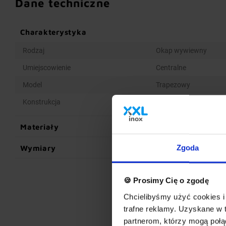
Dane techniczne
Charakterystyka
Rodzaj
Okap wywiewny
Umiejscowienie
Centralne
Model
Trapezowy
Konstrukcja
Spawana
Materiały
Wymiary
Zgoda
🍪 Prosimy Cię o zgodę
Chcielibyśmy użyć cookies i 
trafne reklamy. Uzyskane w 
partnerom, którzy mogą połąc