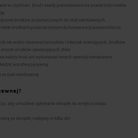
ane w czystości. Brud i osady pozostawione na powierzchni mebla
ję.
łącznie środków przeznaczonych do stali nierdzewnych.
meble środkami przeznaczonymi do konserwacji powierzchni ze
nych nie wolno stosować proszków i mleczek ścierających, środków
k innych środków zawierających chlor.
ie należy kroić ani wykonywać innych operacji metalowymi
kodzić warstwę pasywną.
 ze stali nierdzewnej
dzewnej?
u, aby umożliwić spływanie skroplin do wnętrza okapu
wą ze skroplin, najlepiej co kilka dni