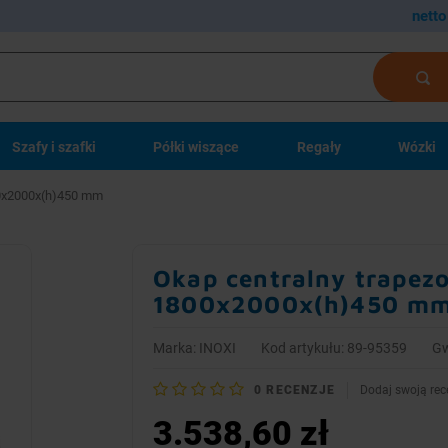
netto
Szafy i szafki
Półki wiszące
Regały
Wózki
800x2000x(h)450 mm
Okap centralny trapezo
1800x2000x(h)450 m
Marka:
INOXI
Kod artykułu: 89-95359
Gw
0
RECENZJE
Dodaj swoją rec
3.538,60 zł