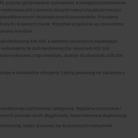
ofili, poprzez gilotynowanie, wykrawanie, a następnie kształtowanie
ie realizowana jest z pomocą naszych najwyższej jakości maszyn
wykwalifikowanych i doświadczonych pracowników. Pracujemy
wych i krajowych marek. Wszystkie urządzenia są nowoczesne,
ykonania wyrobów.
i nierdzewnej AISI 430, a elementy narażone na najsilniejsze
 wykonujemy ze stali nierdzewnej tzw. kwasówki AISI 304.
ości wykonane z tego materiału, dopłaty do standardu AISI 304
atego w standardzie oferujemy 2-letnią gwarancję na zakupione u
rawidłowego użytkowania i pielęgnacji. Regularne czyszczenie i
zewnych pozwala na ich długotrwałą i bezproblemową eksploatację.
nierdzewnej, należy stosować się do poniższych wskazówek