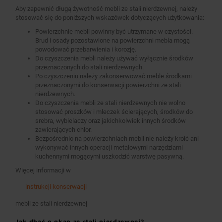
Aby zapewnić długą żywotność mebli ze stali nierdzewnej, należy
stosować się do poniższych wskazówek dotyczących użytkowania:
Powierzchnie mebli powinny być utrzymane w czystości.
Brud i osady pozostawione na powierzchni mebla mogą
powodować przebarwienia i korozję.
Do czyszczenia mebli należy używać wyłącznie środków
przeznaczonych do stali nierdzewnych.
Po czyszczeniu należy zakonserwować meble środkami
przeznaczonymi do konserwacji powierzchni ze stali
nierdzewnych.
Do czyszczenia mebli ze stali nierdzewnych nie wolno
stosować proszków i mleczek ścierających, środków do
srebra, wybielaczy oraz jakichkolwiek innych środków
zawierających chlor.
Bezpośrednio na powierzchniach mebli nie należy kroić ani
wykonywać innych operacji metalowymi narzędziami
kuchennymi mogącymi uszkodzić warstwę pasywną.
Więcej informacji w
instrukcji konserwacji
mebli ze stali nierdzewnej
Jak dbać o okap ze stali nierdzewnej?