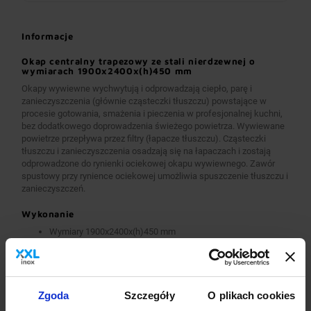
Informacje
Okap centralny trapezowy ze stali nierdzewnej o
wymiarach 1900x2400x(h)450 mm
Okapy wywiewne wychwytują i odprowadzają ciepło, parę i
zanieczyszczenia (głównie cząsteczki tłuszczu) powstające w
procesie gotowania, smażenia i pieczenia w profesjonalnej kuchni,
bez dodatkowego doprowadzenia świeżego powietrza. Wywiewane
powietrze przepływa przez filtry (łapacze tłuszczu). Cząsteczki
tłuszczu i zanieczyszczenia osadzają się na łapaczach i zostają
odprowadzone do rynienki ociekowej okapu wywiewnego. Zawór
spustowy przy rynience ociekowej umożliwia spuszczenie tłuszczu i
zanieczyszczeń.
Wykonanie
Wymiary 1900x2400x(h)450 mm
Okapy wykonane są z wysokogatunkowej stali nierdzewnej.
Okapy wywiewne o wymiarach A>2600 mm wykonane są w
wersji łączonej (skręcanej) z dwóch lub więcej przelotowych
modułów.
Okapy wyposażone są w system otworów i zawiesi
Zgoda
Szczegóły
O plikach cookies
umożliwiających montaż.