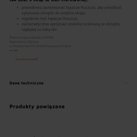
prawidłowo zamontować łapacze tłuszczu, aby umożliwić
spływanie skroplin do wnętrza okapu
regularnie myć łapacze tłuszczu
systematycznie opróżniać rynienkę ociekową ze skroplin,
najlepiej co kilka dni
Podmiot odpowiedzialny (GPSR):
Nazwa firmy: XXLinox
ul. Grzybowska 78, 00-844 Warszawa, Poland
e-mail:
[email protected]
Dane techniczne
Produkty powiązane