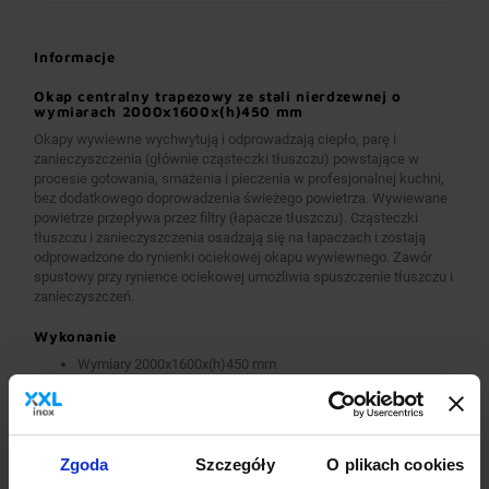
Informacje
Okap centralny trapezowy ze stali nierdzewnej o
wymiarach 2000x1600x(h)450 mm
Okapy wywiewne wychwytują i odprowadzają ciepło, parę i
zanieczyszczenia (głównie cząsteczki tłuszczu) powstające w
procesie gotowania, smażenia i pieczenia w profesjonalnej kuchni,
bez dodatkowego doprowadzenia świeżego powietrza. Wywiewane
powietrze przepływa przez filtry (łapacze tłuszczu). Cząsteczki
tłuszczu i zanieczyszczenia osadzają się na łapaczach i zostają
odprowadzone do rynienki ociekowej okapu wywiewnego. Zawór
spustowy przy rynience ociekowej umożliwia spuszczenie tłuszczu i
zanieczyszczeń.
Wykonanie
Wymiary 2000x1600x(h)450 mm
Okapy wykonane są z wysokogatunkowej stali nierdzewnej.
Okapy wywiewne o wymiarach A>2600 mm wykonane są w
wersji łączonej (skręcanej) z dwóch lub więcej przelotowych
modułów.
Okapy wyposażone są w system otworów i zawiesi
Zgoda
Szczegóły
O plikach cookies
umożliwiających montaż.