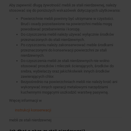
Aby zapewnić długą żywotność mebli ze stali nierdzewnej, należy
stosować się do poniższych wskazówek dotyczących użytkowania:
Powierzchnie mebli powinny być utrzymane w czystości.
Brud i osady pozostawione na powierzchni mebla mogą
powodować przebarwienia i korozję.
Do czyszczenia mebli należy używać wyłącznie środków
przeznaczonych do stali nierdzewnych.
Po czyszczeniu należy zakonserwować meble środkami
przeznaczonymi do konserwacji powierzchni ze stali
nierdzewnych.
Do czyszczenia mebli ze stali nierdzewnych nie wolno
stosować proszków i mleczek ścierających, środków do
srebra, wybielaczy oraz jakichkolwiek innych środków
zawierających chlor.
Bezpośrednio na powierzchniach mebli nie należy kroić ani
wykonywać innych operacji metalowymi narzędziami
kuchennymi mogącymi uszkodzić warstwę pasywną.
Więcej informacji w
instrukcji konserwacji
mebli ze stali nierdzewnej
Jak dbać o okap ze stali nierdzewnej?