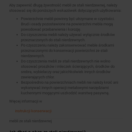
Aby zapewnić długą żywotność mebli ze stali nierdzewnej, należy
stosować się do poniższych wskazówek dotyczących użytkowania:
Powierzchnie mebli powinny być utrzymane w czystości.
Brud i osady pozostawione na powierzchni mebla mogą
powodować przebarwienia i korozję.
Do czyszczenia mebli należy używać wyłącznie środków
przeznaczonych do stali nierdzewnych.
Po czyszczeniu należy zakonserwować meble środkami
przeznaczonymi do konserwacji powierzchni ze stali
nierdzewnych.
Do czyszczenia mebli ze stali nierdzewnych nie wolno
stosować proszków i mleczek ścierających, środków do
srebra, wybielaczy oraz jakichkolwiek innych środków
zawierających chlor.
Bezpośrednio na powierzchniach mebli nie należy kroić ani
wykonywać innych operacji metalowymi narzędziami
kuchennymi mogącymi uszkodzić warstwę pasywną.
Więcej informacji w
instrukcji konserwacji
mebli ze stali nierdzewnej
Jak dbać o okap ze stali nierdzewnej?