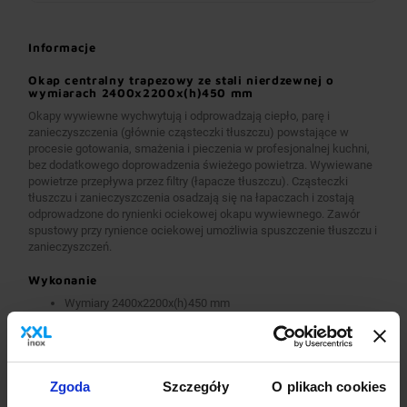
Informacje
Okap centralny trapezowy ze stali nierdzewnej o
wymiarach 2400x2200x(h)450 mm
Okapy wywiewne wychwytują i odprowadzają ciepło, parę i
zanieczyszczenia (głównie cząsteczki tłuszczu) powstające w
procesie gotowania, smażenia i pieczenia w profesjonalnej kuchni,
bez dodatkowego doprowadzenia świeżego powietrza. Wywiewane
powietrze przepływa przez filtry (łapacze tłuszczu). Cząsteczki
tłuszczu i zanieczyszczenia osadzają się na łapaczach i zostają
odprowadzone do rynienki ociekowej okapu wywiewnego. Zawór
spustowy przy rynience ociekowej umożliwia spuszczenie tłuszczu i
zanieczyszczeń.
Wykonanie
Wymiary 2400x2200x(h)450 mm
Okapy wykonane są z wysokogatunkowej stali nierdzewnej.
Okapy wywiewne o wymiarach A>2600 mm wykonane są w
wersji łączonej (skręcanej) z dwóch lub więcej przelotowych
modułów.
Okapy wyposażone są w system otworów i zawiesi
Zgoda
Szczegóły
O plikach cookies
umożliwiających montaż.