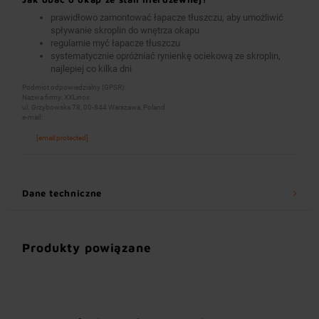
prawidłowo zamontować łapacze tłuszczu, aby umożliwić
spływanie skroplin do wnętrza okapu
regularnie myć łapacze tłuszczu
systematycznie opróżniać rynienkę ociekową ze skroplin,
najlepiej co kilka dni
Podmiot odpowiedzialny (GPSR):
Nazwa firmy: XXLinox
ul. Grzybowska 78, 00-844 Warszawa, Poland
e-mail:
[email protected]
Dane techniczne
Produkty powiązane