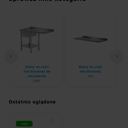
Stoły ze stali
Blaty ze stali
U
nem
nierdzewnej do
nierdzewnej
zmywarek
(94)
(255)
Ostatnio oglądane
-49%