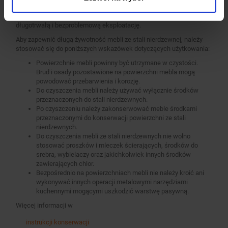
użytkowania i pielęgnacji. Regularne czyszczenie i konserwacja
mebli wykonanych ze stali nierdzewnych pozwala na ich
długotrwałą i bezproblemową eksploatację.
Aby zapewnić długą żywotność mebli ze stali nierdzewnej, należy
stosować się do poniższych wskazówek dotyczących użytkowania:
Powierzchnie mebli powinny być utrzymane w czystości.
Brud i osady pozostawione na powierzchni mebla mogą
powodować przebarwienia i korozję.
Do czyszczenia mebli należy używać wyłącznie środków
przeznaczonych do stali nierdzewnych.
Po czyszczeniu należy zakonserwować meble środkami
przeznaczonymi do konserwacji powierzchni ze stali
nierdzewnych.
Do czyszczenia mebli ze stali nierdzewnych nie wolno
stosować proszków i mleczek ścierających, środków do
srebra, wybielaczy oraz jakichkolwiek innych środków
zawierających chlor.
Bezpośrednio na powierzchniach mebli nie należy kroić ani
wykonywać innych operacji metalowymi narzędziami
kuchennymi mogącymi uszkodzić warstwę pasywną.
Więcej informacji w
instrukcji konserwacji