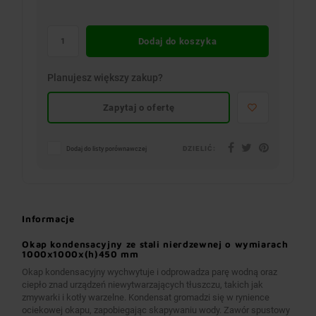
Dodaj do koszyka
Planujesz większy zakup?
Zapytaj o ofertę
DZIELIĆ:
Dodaj do listy porównawczej
Informacje
Okap kondensacyjny ze stali nierdzewnej o wymiarach
1000x1000x(h)450 mm
Okap kondensacyjny wychwytuje i odprowadza parę wodną oraz
ciepło znad urządzeń niewytwarzających tłuszczu, takich jak
zmywarki i kotły warzelne. Kondensat gromadzi się w rynience
ociekowej okapu, zapobiegając skapywaniu wody. Zawór spustowy