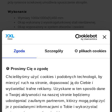
przy rynience ociekowej umożliwia spuszczenie skroplin.
Wykonanie
Wymiary 1000x1000x(h)450 mm
Okap wykonany z wysokogatunkowej stali nierdzewnej.
Okap wyposażony w system otworów i zawiesi
umożliwiających montaż.
Króćce stanowią dodatkowe wyposażenie okapu.
Okap nie jest wyposażony w wentylator.
Okap należy podłączyć do wentylatora lub instalacji
wentylacyjnej w budynku.
Zgoda
Szczegóły
O plikach cookies
Opcje dodatkowe
króćce okrągłe lub prostokątne
🍪 Prosimy Cię o zgodę
wykonanie w standardzie AISI 304
dodatkowa gwarancja
Chcielibyśmy użyć cookies i podobnych technologii, by
inne dodatkowe wymagania
mierzyć ruch na stronie, dopasować ją do Ciebie i
Wyposażenie dodatkowe dostępne za dopłatą. Prosimy o wybranie
wyświetlać trafne reklamy. Uzyskane w ten sposób dane
odpowiednich opcji przed dodaniem produktu do koszyka. W
o Twojej aktywności na naszej stronie będziemy
przypadku niestandardowych wymagań dotyczących produktu
prosimy o dodanie komentarza w polu Dodatkowe wymagania.
udostępniać zaufanym partnerom, którzy mogą połączyć
je z posiadanymi informacjami o Tobie i wykorzystać
Najwyższa jakość wykonania