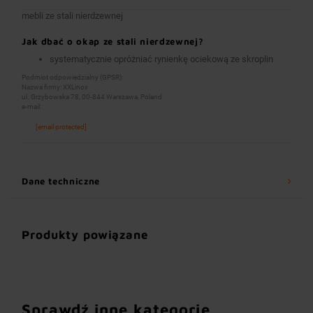
mebli ze stali nierdzewnej
Jak dbać o okap ze stali nierdzewnej?
systematycznie opróżniać rynienkę ociekową ze skroplin
Podmiot odpowiedzialny (GPSR):
Nazwa firmy: XXLinox
ul. Grzybowska 78, 00-844 Warszawa, Poland
e-mail:
[email protected]
Dane techniczne
Produkty powiązane
Sprawdź inne kategorie