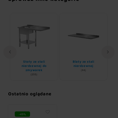
Stoły ze stali
Blaty ze stali
U
nem
nierdzewnej do
nierdzewnej
zmywarek
(94)
(255)
Ostatnio oglądane
-49%