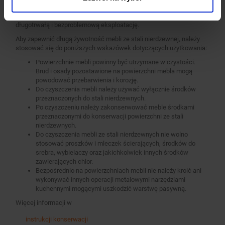
użytkowania i pielęgnacji. Regularne czyszczenie i konserwacja
mebli wykonanych ze stali nierdzewnych pozwala na ich
długotrwałą i bezproblemową eksploatację.
Aby zapewnić długą żywotność mebli ze stali nierdzewnej, należy
stosować się do poniższych wskazówek dotyczących użytkowania:
Powierzchnie mebli powinny być utrzymane w czystości.
Brud i osady pozostawione na powierzchni mebla mogą
powodować przebarwienia i korozję.
Do czyszczenia mebli należy używać wyłącznie środków
przeznaczonych do stali nierdzewnych.
Po czyszczeniu należy zakonserwować meble środkami
przeznaczonymi do konserwacji powierzchni ze stali
nierdzewnych.
Do czyszczenia mebli ze stali nierdzewnych nie wolno
stosować proszków i mleczek ścierających, środków do
srebra, wybielaczy oraz jakichkolwiek innych środków
zawierających chlor.
Bezpośrednio na powierzchniach mebli nie należy kroić ani
wykonywać innych operacji metalowymi narzędziami
kuchennymi mogącymi uszkodzić warstwę pasywną.
Więcej informacji w
instrukcji konserwacji