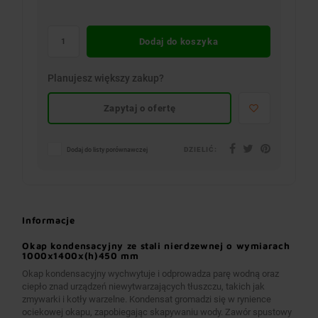
Dodaj do koszyka
Planujesz większy zakup?
Zapytaj o ofertę
DZIELIĆ:
Dodaj do listy porównawczej
Informacje
Okap kondensacyjny ze stali nierdzewnej o wymiarach
1000x1400x(h)450 mm
Okap kondensacyjny wychwytuje i odprowadza parę wodną oraz
ciepło znad urządzeń niewytwarzających tłuszczu, takich jak
zmywarki i kotły warzelne. Kondensat gromadzi się w rynience
ociekowej okapu, zapobiegając skapywaniu wody. Zawór spustowy