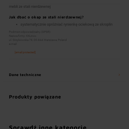
mebli ze stali nierdzewnej
Jak dbać o okap ze stali nierdzewnej?
systematycznie opróżniać rynienkę ociekową ze skroplin
Podmiot odpowiedzialny (GPSR):
Nazwa firmy: XXLinox
ul. Grzybowska 78, 00-844 Warszawa, Poland
e-mail:
[email protected]
Dane techniczne
Produkty powiązane
Sprawdź inne kategorie