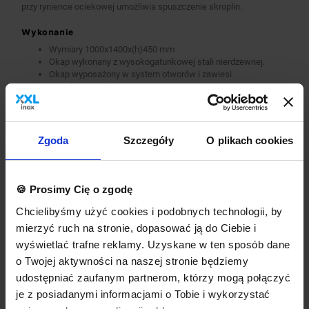
przy rynience ociekowej umożliwia spuszczenie skroplin.
Wykonanie
Wymiary 1000x1400x(h)450 mm
Okap wykonany z wysokogatunkowej stali nierdzewnej.
Okap wyposażony w system otworów i zawiesi
umożliwiających montaż.
Króćce stanowią dodatkowe wyposażenie okapu.
Okap nie jest wyposażony w wentylator.
Okap należy podłączyć do wentylatora lub instalacji
wentylacyjnej w budynku.
Zgoda
Szczegóły
O plikach cookies
Opcje dodatkowe
króćce okrągłe lub prostokątne
🍪 Prosimy Cię o zgodę
wykonanie w standardzie AISI 304
dodatkowa gwarancja
Chcielibyśmy użyć cookies i podobnych technologii, by
inne dodatkowe wymagania
mierzyć ruch na stronie, dopasować ją do Ciebie i
Wyposażenie dodatkowe dostępne za dopłatą. Prosimy o wybranie
wyświetlać trafne reklamy. Uzyskane w ten sposób dane
odpowiednich opcji przed dodaniem produktu do koszyka. W
o Twojej aktywności na naszej stronie będziemy
przypadku niestandardowych wymagań dotyczących produktu
prosimy o dodanie komentarza w polu Dodatkowe wymagania.
udostępniać zaufanym partnerom, którzy mogą połączyć
je z posiadanymi informacjami o Tobie i wykorzystać
Najwyższa jakość wykonania