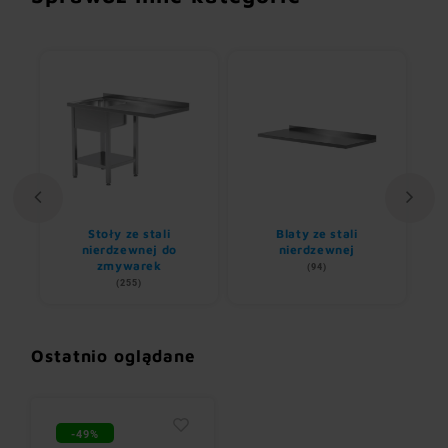
Stoły ze stali
Blaty ze stali
U
nem
nierdzewnej do
nierdzewnej
zmywarek
(94)
(255)
Ostatnio oglądane
-49%