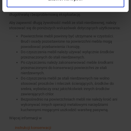
użytkowania i pielęgnacji. Regularne czyszczenie i konserwacja
mebli wykonanych ze stali nierdzewnych pozwala na ich
długotrwałą i bezproblemową eksploatację.
Aby zapewnić długą żywotność mebli ze stali nierdzewnej, należy
stosować się do poniższych wskazówek dotyczących użytkowania:
Powierzchnie mebli powinny być utrzymane w czystości.
Brud i osady pozostawione na powierzchni mebla mogą
powodować przebarwienia i korozję.
Do czyszczenia mebli należy używać wyłącznie środków
przeznaczonych do stali nierdzewnych.
Po czyszczeniu należy zakonserwować meble środkami
przeznaczonymi do konserwacji powierzchni ze stali
nierdzewnych.
Do czyszczenia mebli ze stali nierdzewnych nie wolno
stosować proszków i mleczek ścierających, środków do
srebra, wybielaczy oraz jakichkolwiek innych środków
zawierających chlor.
Bezpośrednio na powierzchniach mebli nie należy kroić ani
wykonywać innych operacji metalowymi narzędziami
kuchennymi mogącymi uszkodzić warstwę pasywną.
Więcej informacji w
instrukcji konserwacji