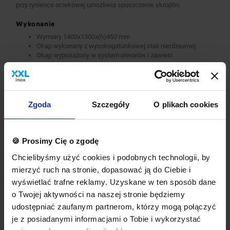
przy rynience ociekowej umożliwia spuszczenie skroplin.
Wykonanie
Wymiary 1400x1300x(h)450 mm
Okap wykonany z wysokogatunkowej stali nierdzewnej.
Okap wyposażony w system otworów i zawiesi
umożliwiających montaż.
Króćce stanowią dodatkowe wyposażenie okapu.
Okap nie jest wyposażony w wentylator.
Okap należy podłączyć do wentylatora lub instalacji
wentylacyjnej w budynku.
Zgoda
Szczegóły
O plikach cookies
Opcje dodatkowe
króćce okrągłe lub prostokątne
🍪 Prosimy Cię o zgodę
wykonanie w standardzie AISI 304
dodatkowa gwarancja
Chcielibyśmy użyć cookies i podobnych technologii, by
inne dodatkowe wymagania
mierzyć ruch na stronie, dopasować ją do Ciebie i
Wyposażenie dodatkowe dostępne za dopłatą. Prosimy o wybranie
wyświetlać trafne reklamy. Uzyskane w ten sposób dane
odpowiednich opcji przed dodaniem produktu do koszyka. W
o Twojej aktywności na naszej stronie będziemy
przypadku niestandardowych wymagań dotyczących produktu
prosimy o dodanie komentarza w polu Dodatkowe wymagania.
udostępniać zaufanym partnerom, którzy mogą połączyć
je z posiadanymi informacjami o Tobie i wykorzystać
Najwyższa jakość wykonania