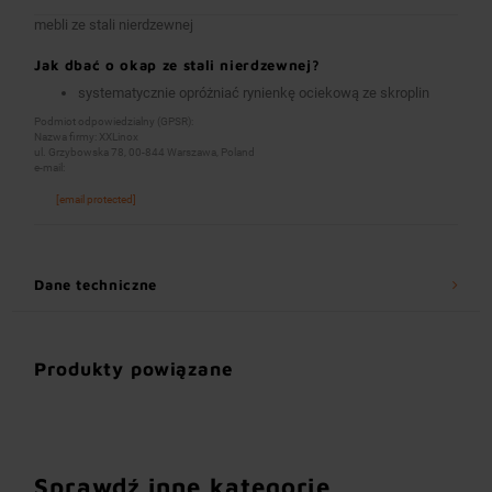
mebli ze stali nierdzewnej
Jak dbać o okap ze stali nierdzewnej?
systematycznie opróżniać rynienkę ociekową ze skroplin
Podmiot odpowiedzialny (GPSR):
Nazwa firmy: XXLinox
ul. Grzybowska 78, 00-844 Warszawa, Poland
e-mail:
[email protected]
Dane techniczne
Produkty powiązane
Sprawdź inne kategorie