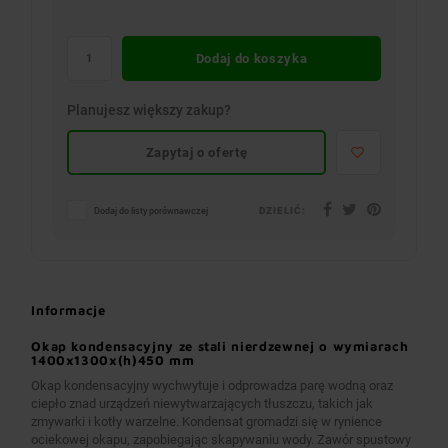
Dodaj do koszyka
Planujesz większy zakup?
Zapytaj o ofertę
DZIELIĆ:
Dodaj do listy porównawczej
Informacje
Okap kondensacyjny ze stali nierdzewnej o wymiarach
1400x1300x(h)450 mm
Okap kondensacyjny wychwytuje i odprowadza parę wodną oraz
ciepło znad urządzeń niewytwarzających tłuszczu, takich jak
zmywarki i kotły warzelne. Kondensat gromadzi się w rynience
ociekowej okapu, zapobiegając skapywaniu wody. Zawór spustowy