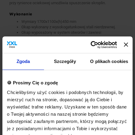
przy rynience ociekowej umożliwia spuszczenie skroplin.
Wykonanie
Wymiary 1700x1100x(h)450 mm
Okap wykonany z wysokogatunkowej stali nierdzewnej.
Okap wyposażony w system otworów i zawiesi
umożliwiających montaż.
Króćce stanowią dodatkowe wyposażenie okapu.
Okap nie jest wyposażony w wentylator.
Okap należy podłączyć do wentylatora lub instalacji
wentylacyjnej w budynku.
Zgoda
Szczegóły
O plikach cookies
Opcje dodatkowe
króćce okrągłe lub prostokątne
🍪 Prosimy Cię o zgodę
wykonanie w standardzie AISI 304
dodatkowa gwarancja
Chcielibyśmy użyć cookies i podobnych technologii, by
inne dodatkowe wymagania
mierzyć ruch na stronie, dopasować ją do Ciebie i
Wyposażenie dodatkowe dostępne za dopłatą. Prosimy o wybranie
wyświetlać trafne reklamy. Uzyskane w ten sposób dane
odpowiednich opcji przed dodaniem produktu do koszyka. W
o Twojej aktywności na naszej stronie będziemy
przypadku niestandardowych wymagań dotyczących produktu
prosimy o dodanie komentarza w polu Dodatkowe wymagania.
udostępniać zaufanym partnerom, którzy mogą połączyć
je z posiadanymi informacjami o Tobie i wykorzystać
Najwyższa jakość wykonania