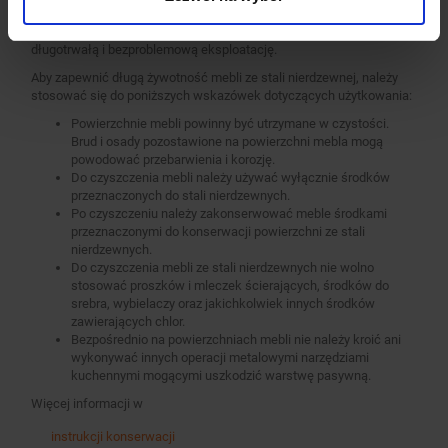
użytkowania i pielęgnacji. Regularne czyszczenie i konserwacja
mebli wykonanych ze stali nierdzewnych pozwala na ich
długotrwałą i bezproblemową eksploatację.
Aby zapewnić długą żywotność mebli ze stali nierdzewnej, należy
stosować się do poniższych wskazówek dotyczących użytkowania:
Powierzchnie mebli powinny być utrzymane w czystości.
Brud i osady pozostawione na powierzchni mebla mogą
powodować przebarwienia i korozję.
Do czyszczenia mebli należy używać wyłącznie środków
przeznaczonych do stali nierdzewnych.
Po czyszczeniu należy zakonserwować meble środkami
przeznaczonymi do konserwacji powierzchni ze stali
nierdzewnych.
Do czyszczenia mebli ze stali nierdzewnych nie wolno
stosować proszków i mleczek ścierających, środków do
srebra, wybielaczy oraz jakichkolwiek innych środków
zawierających chlor.
Bezpośrednio na powierzchniach mebli nie należy kroić ani
wykonywać innych operacji metalowymi narzędziami
kuchennymi mogącymi uszkodzić warstwę pasywną.
Więcej informacji w
instrukcji konserwacji