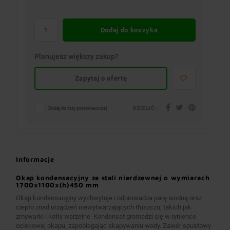
Dodaj do koszyka
Planujesz większy zakup?
Zapytaj o ofertę
DZIELIĆ:
Dodaj do listy porównawczej
Informacje
Okap kondensacyjny ze stali nierdzewnej o wymiarach
1700x1100x(h)450 mm
Okap kondensacyjny wychwytuje i odprowadza parę wodną oraz
ciepło znad urządzeń niewytwarzających tłuszczu, takich jak
zmywarki i kotły warzelne. Kondensat gromadzi się w rynience
ociekowej okapu, zapobiegając skapywaniu wody. Zawór spustowy