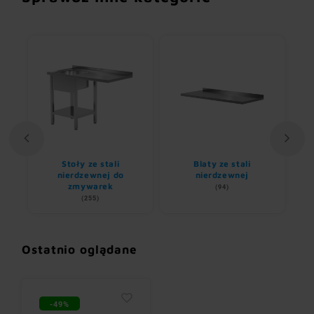
Stoły ze stali
Blaty ze stali
U
nem
nierdzewnej do
nierdzewnej
zmywarek
(94)
(255)
Ostatnio oglądane
-49%