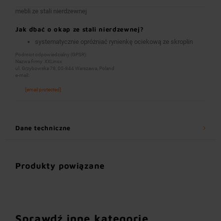
mebli ze stali nierdzewnej
Jak dbać o okap ze stali nierdzewnej?
systematycznie opróżniać rynienkę ociekową ze skroplin
Podmiot odpowiedzialny (GPSR):
Nazwa firmy: XXLinox
ul. Grzybowska 78, 00-844 Warszawa, Poland
e-mail:
[email protected]
Dane techniczne
Produkty powiązane
Sprawdź inne kategorie