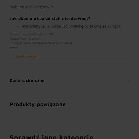
mebli ze stali nierdzewnej
Jak dbać o okap ze stali nierdzewnej?
systematycznie opróżniać rynienkę ociekową ze skroplin
Podmiot odpowiedzialny (GPSR):
Nazwa firmy: XXLinox
ul. Grzybowska 78, 00-844 Warszawa, Poland
e-mail:
[email protected]
Dane techniczne
Produkty powiązane
Sprawdź inne kategorie