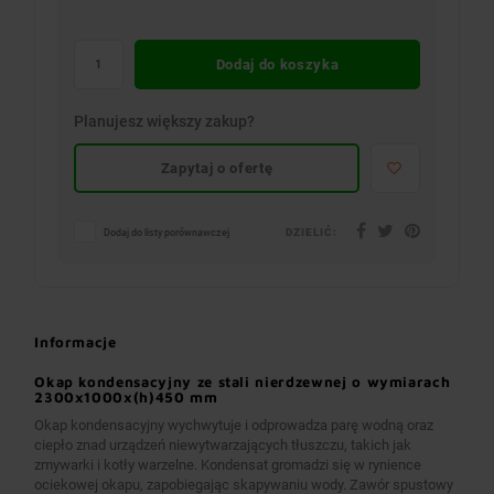
Dodaj do koszyka
Planujesz większy zakup?
Zapytaj o ofertę
DZIELIĆ:
Dodaj do listy porównawczej
Informacje
Okap kondensacyjny ze stali nierdzewnej o wymiarach
2300x1000x(h)450 mm
Okap kondensacyjny wychwytuje i odprowadza parę wodną oraz
ciepło znad urządzeń niewytwarzających tłuszczu, takich jak
zmywarki i kotły warzelne. Kondensat gromadzi się w rynience
ociekowej okapu, zapobiegając skapywaniu wody. Zawór spustowy