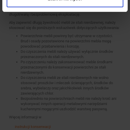
użytkowania i pielęgnacji. Regularne czyszczenie i konserwacja
mebli wykonanych ze stali nierdzewnych pozwala na ich
długotrwałą i bezproblemową eksploatację.
Aby zapewnić długą żywotność mebli ze stali nierdzewnej, należy
stosować się do poniższych wskazówek dotyczących użytkowania:
Powierzchnie mebli powinny być utrzymane w czystości.
Brud i osady pozostawione na powierzchni mebla mogą
powodować przebarwienia i korozję.
Do czyszczenia mebli należy używać wyłącznie środków
przeznaczonych do stali nierdzewnych.
Po czyszczeniu należy zakonserwować meble środkami
przeznaczonymi do konserwacji powierzchni ze stali
nierdzewnych.
Do czyszczenia mebli ze stali nierdzewnych nie wolno
stosować proszków i mleczek ścierających, środków do
srebra, wybielaczy oraz jakichkolwiek innych środków
zawierających chlor.
Bezpośrednio na powierzchniach mebli nie należy kroić ani
wykonywać innych operacji metalowymi narzędziami
kuchennymi mogącymi uszkodzić warstwę pasywną.
Więcej informacji w
instrukcji konserwacji