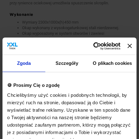
przy rynience ociekowej umożliwia spuszczenie skroplin.
Wykonanie
Wymiary 2300x1000x(h)450 mm
Okap wykonany z wysokogatunkowej stali nierdzewnej.
Okap wyposażony w system otworów i zawiesi
umożliwiających montaż.
Króćce stanowią dodatkowe wyposażenie okapu.
Okap nie jest wyposażony w wentylator.
Okap należy podłączyć do wentylatora lub instalacji
wentylacyjnej w budynku.
Zgoda
Szczegóły
O plikach cookies
Opcje dodatkowe
króćce okrągłe lub prostokątne
🍪 Prosimy Cię o zgodę
wykonanie w standardzie AISI 304
dodatkowa gwarancja
Chcielibyśmy użyć cookies i podobnych technologii, by
inne dodatkowe wymagania
mierzyć ruch na stronie, dopasować ją do Ciebie i
Wyposażenie dodatkowe dostępne za dopłatą. Prosimy o wybranie
wyświetlać trafne reklamy. Uzyskane w ten sposób dane
odpowiednich opcji przed dodaniem produktu do koszyka. W
o Twojej aktywności na naszej stronie będziemy
przypadku niestandardowych wymagań dotyczących produktu
prosimy o dodanie komentarza w polu Dodatkowe wymagania.
udostępniać zaufanym partnerom, którzy mogą połączyć
je z posiadanymi informacjami o Tobie i wykorzystać
Najwyższa jakość wykonania