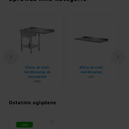
Stoły ze stali
Blaty ze stali
U
nem
nierdzewnej do
nierdzewnej
zmywarek
(94)
(255)
Ostatnio oglądane
-49%