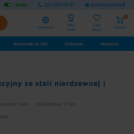
brutto
(22) 602 00 07
[email protected]
0
Lista
Moje
Ustawienia
Koszyk
życzeń
konto
Nadstawki na stół
Podstawy
Akcesoria
cyjny ze stali nierdzewnej |
m
arancja: 2 lata
Czas dostawy: 17 dni
enzję