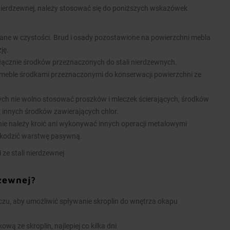
nierdzewnej, należy stosować się do poniższych wskazówek
ane w czystości. Brud i osady pozostawione na powierzchni mebla
ję.
łącznie środków przeznaczonych do stali nierdzewnych.
meble środkami przeznaczonymi do konserwacji powierzchni ze
nych nie wolno stosować proszków i mleczek ścierających, środków
k innych środków zawierających chlor.
ie należy kroić ani wykonywać innych operacji metalowymi
kodzić warstwę pasywną.
 ze stali nierdzewnej
dzewnej?
u, aby umożliwić spływanie skroplin do wnętrza okapu
wą ze skroplin, najlepiej co kilka dni