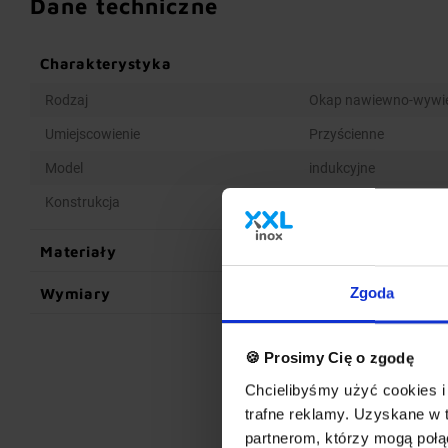
Dane techniczne
Charakterystyka
Rodzaj
Okap nawiewno-wywi
Umiejscowienie
Przyścienne
Model
indukcyjne
Konstrukcja
Spawana
Materiały
Wymiary
Zgoda
🍪 Prosimy Cię o zgodę
Chcielibyśmy użyć cookies i 
trafne reklamy. Uzyskane w 
partnerom, którzy mogą połąc