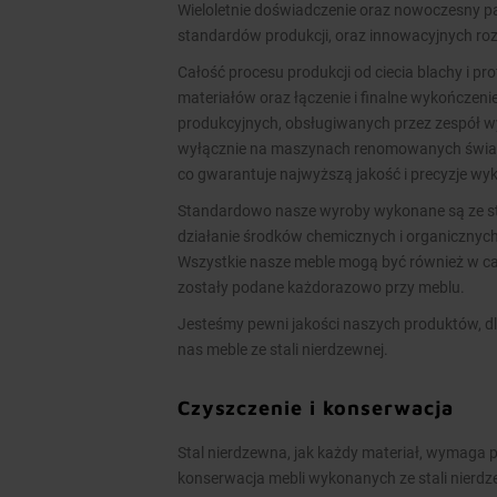
Wieloletnie doświadczenie oraz nowoczesny
standardów produkcji, oraz innowacyjnych ro
Całość procesu produkcji od ciecia blachy i pr
materiałów oraz łączenie i finalne wykończen
produkcyjnych, obsługiwanych przez zespół 
wyłącznie na maszynach renomowanych świato
co gwarantuje najwyższą jakość i precyzje w
Standardowo nasze wyroby wykonane są ze stal
działanie środków chemicznych i organicznych
Wszystkie nasze meble mogą być również w cał
zostały podane każdorazowo przy meblu.
Jesteśmy pewni jakości naszych produktów, dl
nas meble ze stali nierdzewnej.
Czyszczenie i konserwacja
Stal nierdzewna, jak każdy materiał, wymaga p
konserwacja mebli wykonanych ze stali nierd