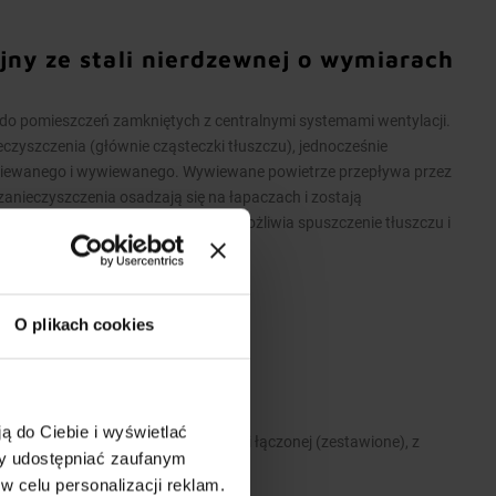
jny ze stali nierdzewnej o wymiarach
 pomieszczeń zamkniętych z centralnymi systemami wentylacji.
eczyszczenia (głównie cząsteczki tłuszczu), jednocześnie
wiewanego i wywiewanego. Wywiewane powietrze przepływa przez
i zanieczyszczenia osadzają się na łapaczach i zostają
ustowy przy rynience ociekowej umożliwia spuszczenie tłuszczu i
e jest na łapacze tłuszczu
O plikach cookies
 stali nierdzewnej.
ą do Ciebie i wyświetlać
A>2600 mm wykonane są w wersji łączonej (zestawione), z
my udostępniać zaufanym
zelotowych modułów.
w celu personalizacji reklam.
 i zawiesi umożliwiających montaż.