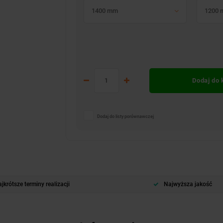
1400 mm
1200
Dodaj do
Dodaj do listy porównawczej
jkrótsze terminy realizacji
Najwyższa jakość