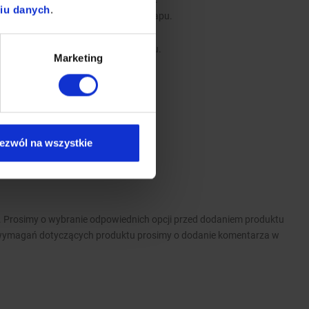
niu danych
.
e stanowią dodatkowe wyposażenie okapu.
y.
b instalacji wentylacyjnej w budynku.
Marketing
, do mycia w każdej zmywarce
ezwól na wszystkie
 Prosimy o wybranie odpowiednich opcji przed dodaniem produktu
wymagań dotyczących produktu prosimy o dodanie komentarza w