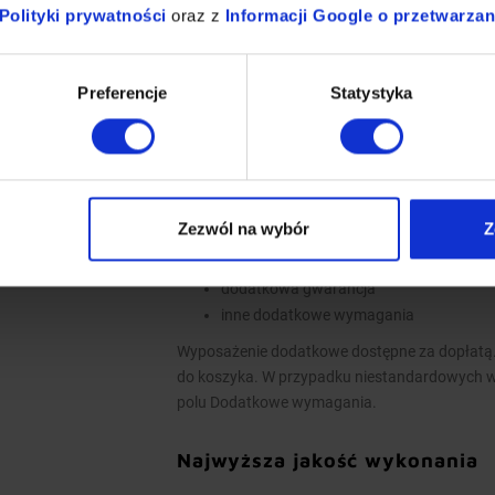
Polityki prywatności
oraz z
Informacji Google o przetwarza
Łapacze tłuszczu, króćce i oświetleni
Okapy nie są wyposażone w wentylator
Okap należy podłączyć do wentylatora lu
Preferencje
Statystyka
Opcje dodatkowe
łapacze tłuszczu wielokrotnego użytku
oświetlenie
Zezwól na wybór
Z
króćce okrągłe lub prostokątne
wykonanie w standardzie AISI 304
dodatkowa gwarancja
inne dodatkowe wymagania
Wyposażenie dodatkowe dostępne za dopłatą.
do koszyka. W przypadku niestandardowych 
polu Dodatkowe wymagania.
Najwyższa jakość wykonania