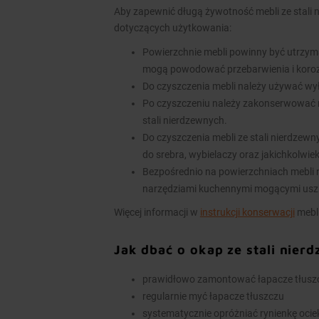
Aby zapewnić długą żywotność mebli ze stali 
dotyczących użytkowania:
Powierzchnie mebli powinny być utrzym
mogą powodować przebarwienia i koroz
Do czyszczenia mebli należy używać wy
Po czyszczeniu należy zakonserwować 
stali nierdzewnych.
Do czyszczenia mebli ze stali nierdzew
do srebra, wybielaczy oraz jakichkolwie
Bezpośrednio na powierzchniach mebli n
narzędziami kuchennymi mogącymi usz
Więcej informacji w
instrukcji konserwacji
mebli
Jak dbać o okap ze stali nier
prawidłowo zamontować łapacze tłuszcz
regularnie myć łapacze tłuszczu
systematycznie opróżniać rynienkę ocieko