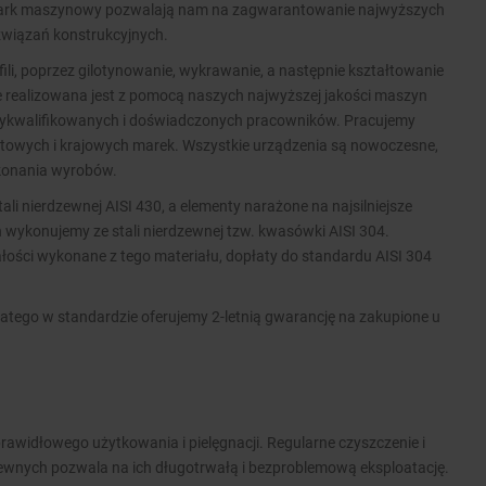
 park maszynowy pozwalają nam na zagwarantowanie najwyższych
związań konstrukcyjnych.
ofili, poprzez gilotynowanie, wykrawanie, a następnie kształtowanie
ie realizowana jest z pomocą naszych najwyższej jakości maszyn
wykwalifikowanych i doświadczonych pracowników. Pracujemy
wych i krajowych marek. Wszystkie urządzenia są nowoczesne,
ykonania wyrobów.
i nierdzewnej AISI 430, a elementy narażone na najsilniejsze
 wykonujemy ze stali nierdzewnej tzw. kwasówki AISI 304.
ości wykonane z tego materiału, dopłaty do standardu AISI 304
atego w standardzie oferujemy 2-letnią gwarancję na zakupione u
rawidłowego użytkowania i pielęgnacji. Regularne czyszczenie i
zewnych pozwala na ich długotrwałą i bezproblemową eksploatację.