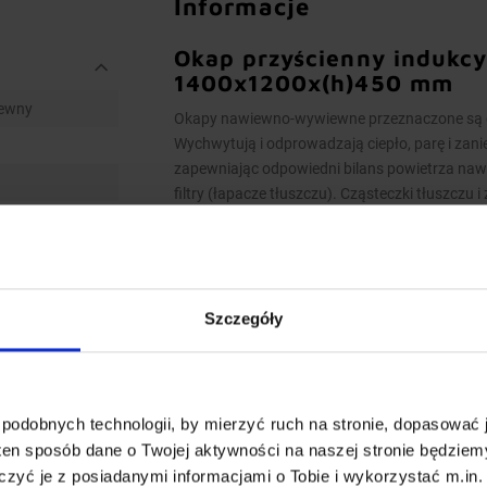
Informacje
Okap przyścienny indukcy
1400x1200x(h)450 mm
ewny
Okapy nawiewno-wywiewne przeznaczone są do
Wychwytują i odprowadzają ciepło, parę i zani
zapewniając odpowiedni bilans powietrza na
filtry (łapacze tłuszczu). Cząsteczki tłuszczu 
odprowadzone do rynienki ociekowej. Zawór sp
zanieczyszczeń.
Model indukcyjny – świeże powietrze nawiewan
Szczegóły
Wykonanie
Wymiary 1400x1200x(h)450 mm
Okapy wykonane są z wysokogatunkowej
podobnych technologii, by mierzyć ruch na stronie, dopasować j
Okapy nawiewno-wywiewne o wymiarach 
ten sposób dane o Twojej aktywności na naszej stronie będzie
dwóch lub więcej indywidualnych niepr
zyć je z posiadanymi informacjami o Tobie i wykorzystać m.in. 
Okapy wyposażone są w system otworów