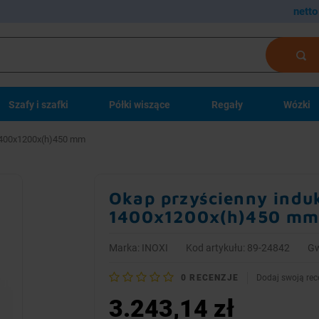
netto
Szafy i szafki
Półki wiszące
Regały
Wózki
| 1400x1200x(h)450 mm
Okap przyścienny induk
1400x1200x(h)450 m
Marka:
INOXI
Kod artykułu: 89-24842
Gw
0
RECENZJE
Dodaj swoją rec
3.243,14 zł