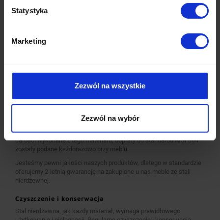
pozwalają nam na zagwarantowanie najwyższych standardów
Statystyka
produkcji, oraz innowacyjnych rozwiązań konstrukcyjnych.
Całość procesu produkcji od ciecia blachy i profili, poprzez
gilotynowanie, wykrawanie, a następnie kształtowanie materiałów
Marketing
oraz łączenie i finalne wykończenie realizowana jest z pomocą
naszych najwyższej jakości maszyn produkcyjnych, obsługiwanych
przez zespół wykwalifikowanych i doświadczonych pracowników.
Pracujemy wyłącznie na maszynach renomowanych światowych i
krajowych marek. Wszystkie urządzenia są nowoczesne, co
Zezwól na wszystkie
gwarantuje najwyższą jakość i precyzje wykonania wyrobów.
Standardowo nasze wyroby wykonane są ze stali nierdzewnej AISI
430, a elementy narażone na najsilniejsze działanie środków
Zezwól na wybór
chemicznych i organicznych wykonujemy ze stali nierdzewnej tzw.
kwasówki AISI 304. Wszystkie nasze meble mogą być również w
całości wykonane z tego materiału, dopłaty do standardu AISI 304
zostały podane każdorazowo przy meblu.
Jesteśmy pewni jakości naszych produktów, dlatego w standardzie
oferujemy 2-letnią gwarancję na zakupione u nas meble ze stali
nierdzewnej.
Czyszczenie i konserwacja
Stal nierdzewna, jak każdy materiał, wymaga prawidłowego
użytkowania i pielęgnacji. Regularne czyszczenie i konserwacja