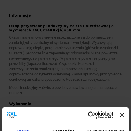
Informacje
Okap przyścienny indukcyjny ze stali nierdzewnej o
wymiarach 1400x1400x(h)450 mm
Okapy nawiewno-wywiewne przeznaczone są do pomieszczeń
zamkniętych z centralnymi systemami wentylacji. Wychwytują i
odprowadzają ciepło, parę i zanieczyszczenia (głównie cząsteczki
tłuszczu), jednocześnie zapewniając odpowiedni bilans powietrza
nawiewanego i wywiewanego. Wywiewane powietrze przepływa
przez filtry (łapacze tłuszczu). Cząsteczki tłuszczu i
zanieczyszczenia osadzają się na łapaczach i zostają
odprowadzone do rynienki ociekowej. Zawór spustowy przy rynience
ociekowej umożliwia spuszczenie tłuszczu i zanieczyszczeń.
Model indukcyjny – świeże powietrze nawiewane jest na łapacze
tłuszczu
Wykonanie
Wymiary 1400x1400x(h)450 mm
Okapy wykonane są z wysokogatunkowej stali nierdzewnej.
Okapy nawiewno-wywiewne o wymiarach A>2600 mm
wykonane są w wersji łączonej (zestawione), z dwóch lub