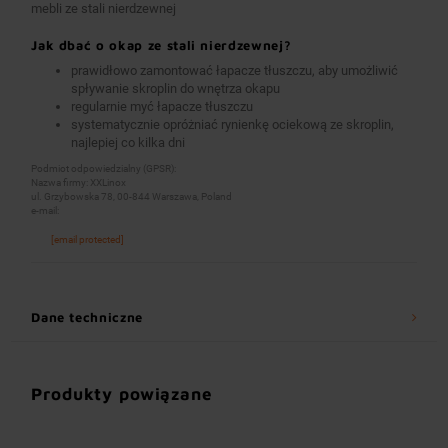
mebli ze stali nierdzewnej
Jak dbać o okap ze stali nierdzewnej?
prawidłowo zamontować łapacze tłuszczu, aby umożliwić
spływanie skroplin do wnętrza okapu
regularnie myć łapacze tłuszczu
systematycznie opróżniać rynienkę ociekową ze skroplin,
najlepiej co kilka dni
Podmiot odpowiedzialny (GPSR):
Nazwa firmy: XXLinox
ul. Grzybowska 78, 00-844 Warszawa, Poland
e-mail:
[email protected]
Dane techniczne
Produkty powiązane