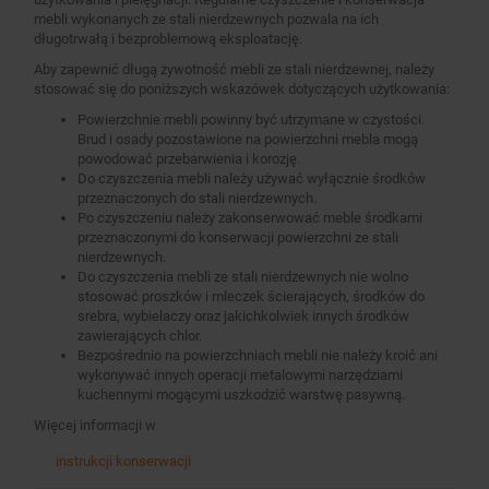
mebli wykonanych ze stali nierdzewnych pozwala na ich
długotrwałą i bezproblemową eksploatację.
Aby zapewnić długą żywotność mebli ze stali nierdzewnej, należy
stosować się do poniższych wskazówek dotyczących użytkowania:
Powierzchnie mebli powinny być utrzymane w czystości.
Brud i osady pozostawione na powierzchni mebla mogą
powodować przebarwienia i korozję.
Do czyszczenia mebli należy używać wyłącznie środków
przeznaczonych do stali nierdzewnych.
Po czyszczeniu należy zakonserwować meble środkami
przeznaczonymi do konserwacji powierzchni ze stali
nierdzewnych.
Do czyszczenia mebli ze stali nierdzewnych nie wolno
stosować proszków i mleczek ścierających, środków do
srebra, wybielaczy oraz jakichkolwiek innych środków
zawierających chlor.
Bezpośrednio na powierzchniach mebli nie należy kroić ani
wykonywać innych operacji metalowymi narzędziami
kuchennymi mogącymi uszkodzić warstwę pasywną.
Więcej informacji w
instrukcji konserwacji