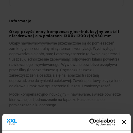
Informacje
Okap przyścienny kompensacyjno-indukcyjny ze stali
nierdzewnej o wymiarach 1300x1300x(h)450 mm
Okapy nawiewno-wywiewne przeznaczone są do pomieszczeń
zamkniętych z centralnymi systemami wentylacji. Wychwytują i
odprowadzają ciepło, parę i zanieczyszczenia (głównie cząsteczki
tłuszczu), jednocześnie zapewniając odpowiedni bilans powietrza
nawiewanego i wywiewanego. Wywiewane powietrze przepływa
przez filtry (łapacze tłuszczu). Cząsteczki tłuszczu i
zanieczyszczenia osadzają się na łapaczach i zostają
odprowadzone do rynienki ociekowej. Zawór spustowy przy rynience
ociekowej umożliwia spuszczenie tłuszczu i zanieczyszczeń.
Model kompensacyjno-indukcyjny – nawiewane, świeże powietrze
kierowane jest jednocześnie na łapacze tłuszczu oraz do
pomieszczenia kuchennego
Wykonanie
Wymiary 1300x1300x(h)450 mm
Okapy wykonane są z wysokogatunkowej stali nierdzewnej.