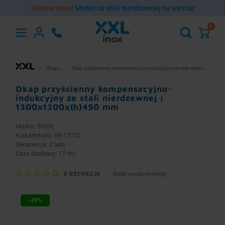
Zamów teraz!
Meble ze stali nierdzewnej na wymiar
0
Hoofdmenu
Hoofdmenu
Nadstawki na stół
Szafy i szafki
Umywalki
Podstawy
Akcesoria
Baterie
Regały
Wózki
Stoły
Okapy
Okap przyścienny kompensacyjno-indukcyjny ze stali nierdzewnej | 1300x1300x(h)450 mm
Waluta
Język
Okap przyścienny kompensacyjno-
Stoły robocze ze stali nierdzewnej
Umywalki bez baterii
Baterie czasowe
Szafy magazynowe ze stali nierdzewnej
Regały magazynowe
Wózki ze stali nierdzewnej dwupółkowe
Nadstawki nierdzewne nad stół pojedyncze
Podstawy ze stali nierdzewnej pod piec
Regulatory obrotów
indukcyjny ze stali nierdzewnej |
English
EUR
1300x1300x(h)450 mm
Stoły ze stali nierdzewnej ze zlewem
Umywalki z baterią
Baterie domowe
Szafki ze stali nierdzewnej
Regały na pojemniki i tace
Wózki ze stali nierdzewnej trzypółkowe
Nadstawki nierdzewne nad stół podwójne
Podstawy ze stali nierdzewnej pod garnki
Wentylatory do okapów
Marka:
INOXI
Kod artykułu: 89-17722
Polski
PLN
Gwarancja: 2 lata
Stoły ze stali nierdzewnej z basenem
Blaty ze stali nierdzewnej ze zlewem
Baterie elektroniczne
Wózki ze stali nierdzewnej kelnerskie
Podstawy ze stali nierdzewnej pod zmywarkę
Akcesoria do sprzątania i pielęgnacji stali
Czas dostawy: 17 dni
Stoły ze stali nierdzewnej do zmywarek
Baterie gastronomiczne
Wózki ze stali nierdzewnej z szafką
Podstawy ze stali nierdzewnej pod kloc masarski
0
RECENZJE
Dodaj swoją recenzję
Blaty ze stali nierdzewnej
Baterie lekarskie
Wózki ze stali nierdzewnej platformowe
-49%