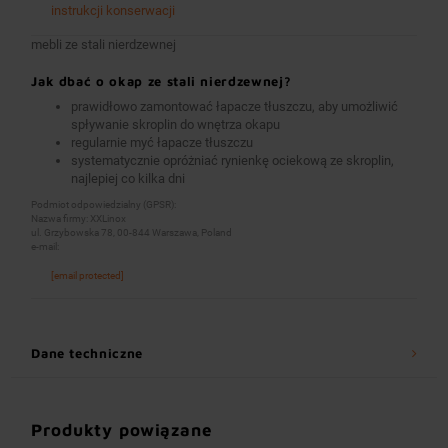
instrukcji konserwacji
mebli ze stali nierdzewnej
Jak dbać o okap ze stali nierdzewnej?
prawidłowo zamontować łapacze tłuszczu, aby umożliwić
spływanie skroplin do wnętrza okapu
regularnie myć łapacze tłuszczu
systematycznie opróżniać rynienkę ociekową ze skroplin,
najlepiej co kilka dni
Podmiot odpowiedzialny (GPSR):
Nazwa firmy: XXLinox
ul. Grzybowska 78, 00-844 Warszawa, Poland
e-mail:
[email protected]
Dane techniczne
Produkty powiązane