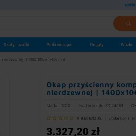
netto
Szafy i szafki
Półki wiszące
Regały
Wózki
li nierdzewnej | 1400x1000x(h)450 mm
Okap przyścienny komp
nierdzewnej | 1400x1
Marka:
INOXI
Kod artykułu: 89-74261
Gw
0
RECENZJE
Dodaj swoją rec
3.327,20 zł