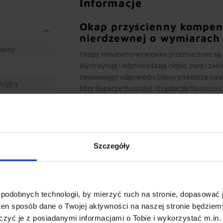
Informacje
Okap przyścienny kompens
nierdzewnej o wymiarac
ewny
Okapy nawiewno-wywiewne przeznaczone są do
Wychwytują i odprowadzają ciepło, parę i zani
zapewniając odpowiedni bilans powietrza na
kcyjny
filtry (łapacze tłuszczu). Cząsteczki tłuszczu 
odprowadzone do rynienki ociekowej. Zawór sp
zanieczyszczeń.
Model kompensacyjno-indukcyjny – nawiewane,
tłuszczu oraz do pomieszczenia kuchennego
Szczegóły
Wykonanie
Wymiary 1400x1000x(h)450 mm
podobnych technologii, by mierzyć ruch na stronie, dopasować j
Okapy wykonane są z wysokogatunkowej
ten sposób dane o Twojej aktywności na naszej stronie będzie
Okapy nawiewno-wywiewne o wymiarach 
zyć je z posiadanymi informacjami o Tobie i wykorzystać m.in. 
dwóch lub więcej indywidualnych niepr