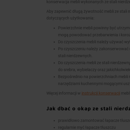
konserwacja mebli wykonanych ze stali nierd
Aby zapewnić długą żywotność mebli ze stali 
dotyczących użytkowania:
Powierzchnie mebli powinny być utrzym
mogą powodować przebarwienia i koroz
Do czyszczenia mebli należy używać wy
Po czyszczeniu należy zakonserwować 
stali nierdzewnych.
Do czyszczenia mebli ze stali nierdzew
do srebra, wybielaczy oraz jakichkolwie
Bezpośrednio na powierzchniach mebli n
narzędziami kuchennymi mogącymi usz
Więcej informacji w
instrukcji konserwacji
mebli
Jak dbać o okap ze stali nier
prawidłowo zamontować łapacze tłuszcz
regularnie myć łapacze tłuszczu