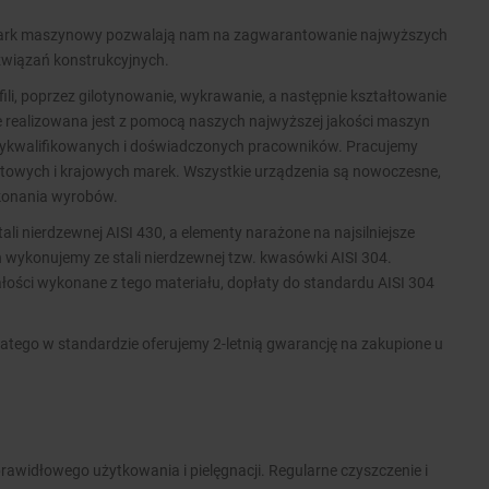
 park maszynowy pozwalają nam na zagwarantowanie najwyższych
związań konstrukcyjnych.
ofili, poprzez gilotynowanie, wykrawanie, a następnie kształtowanie
ie realizowana jest z pomocą naszych najwyższej jakości maszyn
wykwalifikowanych i doświadczonych pracowników. Pracujemy
wych i krajowych marek. Wszystkie urządzenia są nowoczesne,
ykonania wyrobów.
i nierdzewnej AISI 430, a elementy narażone na najsilniejsze
 wykonujemy ze stali nierdzewnej tzw. kwasówki AISI 304.
ości wykonane z tego materiału, dopłaty do standardu AISI 304
atego w standardzie oferujemy 2-letnią gwarancję na zakupione u
rawidłowego użytkowania i pielęgnacji. Regularne czyszczenie i