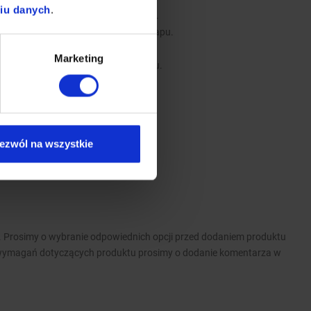
niu danych
.
 i zawiesi umożliwiających montaż.
e stanowią dodatkowe wyposażenie okapu.
y.
Marketing
b instalacji wentylacyjnej w budynku.
, do mycia w każdej zmywarce
ezwól na wszystkie
 Prosimy o wybranie odpowiednich opcji przed dodaniem produktu
wymagań dotyczących produktu prosimy o dodanie komentarza w