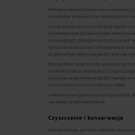
Wieloletnie doświadczenie oraz nowoczesny
standardów produkcji, oraz innowacyjnych ro
Całość procesu produkcji od ciecia blachy i pr
materiałów oraz łączenie i finalne wykończen
produkcyjnych, obsługiwanych przez zespół 
wyłącznie na maszynach renomowanych świato
co gwarantuje najwyższą jakość i precyzje w
Standardowo nasze wyroby wykonane są ze stal
działanie środków chemicznych i organicznych
Wszystkie nasze meble mogą być również w cał
zostały podane każdorazowo przy meblu.
Jesteśmy pewni jakości naszych produktów, dl
nas meble ze stali nierdzewnej.
Czyszczenie i konserwacja
Stal nierdzewna, jak każdy materiał, wymaga p