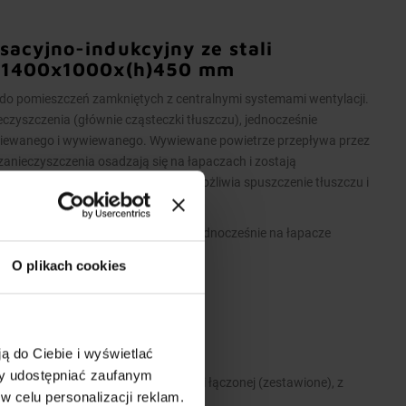
acyjno-indukcyjny ze stali
h 1400x1000x(h)450 mm
 pomieszczeń zamkniętych z centralnymi systemami wentylacji.
eczyszczenia (głównie cząsteczki tłuszczu), jednocześnie
wiewanego i wywiewanego. Wywiewane powietrze przepływa przez
i zanieczyszczenia osadzają się na łapaczach i zostają
ustowy przy rynience ociekowej umożliwia spuszczenie tłuszczu i
 świeże powietrze kierowane jest jednocześnie na łapacze
O plikach cookies
ą do Ciebie i wyświetlać
 stali nierdzewnej.
my udostępniać zaufanym
A>2600 mm wykonane są w wersji łączonej (zestawione), z
w celu personalizacji reklam.
zelotowych modułów.