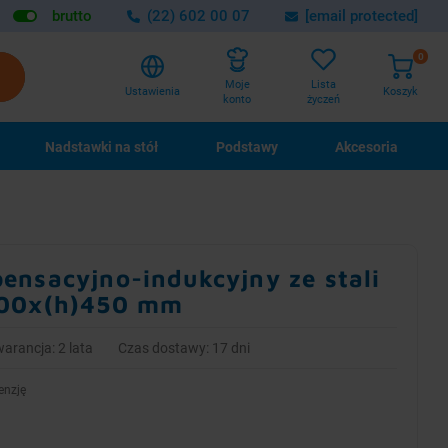
brutto
(22) 602 00 07
[email protected]
0
Lista
Moje
Ustawienia
Koszyk
życzeń
konto
Nadstawki na stół
Podstawy
Akcesoria
ensacyjno-indukcyjny ze stali
000x(h)450 mm
arancja: 2 lata
Czas dostawy: 17 dni
enzję