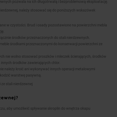
zewnych pozwala na ich długotrwałą i bezproblemową eksploatację.
nierdzewnej, należy stosować się do poniższych wskazówek
ane w czystości. Brud i osady pozostawione na powierzchni mebla
ję.
łącznie środków przeznaczonych do stali nierdzewnych.
meble środkami przeznaczonymi do konserwacji powierzchni ze
nych nie wolno stosować proszków i mleczek ścierających, środków
k innych środków zawierających chlor.
ie należy kroić ani wykonywać innych operacji metalowymi
kodzić warstwę pasywną.
 ze stali nierdzewnej
dzewnej?
u, aby umożliwić spływanie skroplin do wnętrza okapu