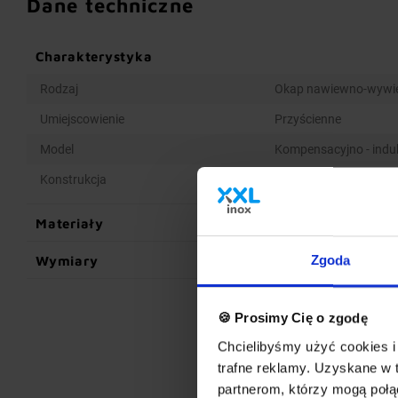
Dane techniczne
Charakterystyka
Rodzaj
Okap nawiewno-wywi
Umiejscowienie
Przyścienne
Model
Kompensacyjno - indu
Konstrukcja
Spawana
Materiały
Wymiary
Zgoda
🍪 Prosimy Cię o zgodę
Chcielibyśmy użyć cookies i 
trafne reklamy. Uzyskane w 
partnerom, którzy mogą połąc