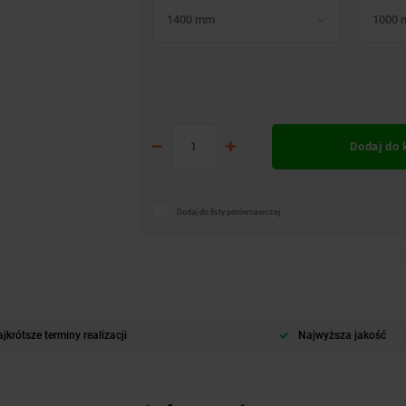
1400 mm
1000
Dodaj do
Dodaj do listy porównawczej
jkrótsze terminy realizacji
Najwyższa jakość