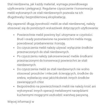
Stal nierdzewna, jak każdy materiał, wymaga prawidłowego
użytkowania i pielęgnacji. Regularne czyszczenie i konserwacja
mebli wykonanych ze stali nierdzewnych pozwala na ich
długotrwałą i bezproblemową eksploatację.
Aby zapewnić długą żywotność mebli ze stali nierdzewnej, należy
stosować się do poniższych wskazówek dotyczących użytkowania:
Powierzchnie mebli powinny być utrzymane w czystości.
Brud i osady pozostawione na powierzchni mebla mogą
powodować przebarwienia i korozję.
Do czyszczenia mebli należy używać wyłącznie środków
przeznaczonych do stali nierdzewnych.
Po czyszczeniu należy zakonserwować meble środkami
przeznaczonymi do konserwacji powierzchni ze stali
nierdzewnych.
Do czyszczenia mebli ze stali nierdzewnych nie wolno
stosować proszków i mleczek ścierających, środków do
srebra, wybielaczy oraz jakichkolwiek innych środków
zawierających chlor.
Bezpośrednio na powierzchniach mebli nie należy kroić ani
wykonywać innych operacji metalowymi narzędziami
kuchennymi mogącymi uszkodzić warstwę pasywną.
Więcej informacji w