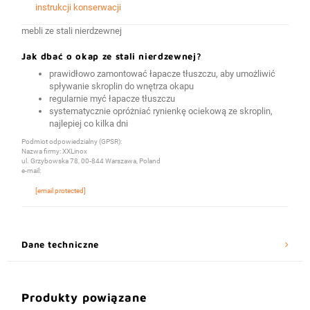
instrukcji konserwacji
mebli ze stali nierdzewnej
Jak dbać o okap ze stali nierdzewnej?
prawidłowo zamontować łapacze tłuszczu, aby umożliwić
spływanie skroplin do wnętrza okapu
regularnie myć łapacze tłuszczu
systematycznie opróżniać rynienkę ociekową ze skroplin,
najlepiej co kilka dni
Podmiot odpowiedzialny (GPSR):
Nazwa firmy: XXLinox
ul. Grzybowska 78, 00-844 Warszawa, Poland
e-mail:
[email protected]
Dane techniczne
Produkty powiązane