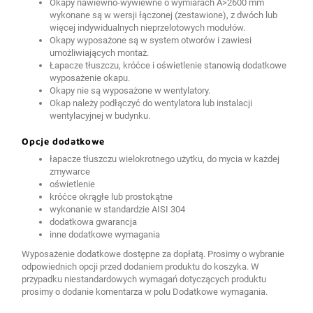
Okapy nawiewno-wywiewne o wymiarach A>2600 mm
wykonane są w wersji łączonej (zestawione), z dwóch lub
więcej indywidualnych nieprzelotowych modułów.
Okapy wyposażone są w system otworów i zawiesi
umożliwiających montaż.
Łapacze tłuszczu, króćce i oświetlenie stanowią dodatkowe
wyposażenie okapu.
Okapy nie są wyposażone w wentylatory.
Okap należy podłączyć do wentylatora lub instalacji
wentylacyjnej w budynku.
Opcje dodatkowe
łapacze tłuszczu wielokrotnego użytku, do mycia w każdej
zmywarce
oświetlenie
króćce okrągłe lub prostokątne
wykonanie w standardzie AISI 304
dodatkowa gwarancja
inne dodatkowe wymagania
Wyposażenie dodatkowe dostępne za dopłatą. Prosimy o wybranie
odpowiednich opcji przed dodaniem produktu do koszyka. W
przypadku niestandardowych wymagań dotyczących produktu
prosimy o dodanie komentarza w polu Dodatkowe wymagania.