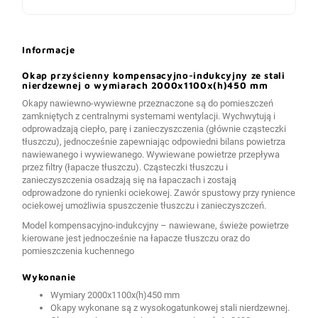
Informacje
Okap przyścienny kompensacyjno-indukcyjny ze stali
nierdzewnej o wymiarach 2000x1100x(h)450 mm
Okapy nawiewno-wywiewne przeznaczone są do pomieszczeń
zamkniętych z centralnymi systemami wentylacji. Wychwytują i
odprowadzają ciepło, parę i zanieczyszczenia (głównie cząsteczki
tłuszczu), jednocześnie zapewniając odpowiedni bilans powietrza
nawiewanego i wywiewanego. Wywiewane powietrze przepływa
przez filtry (łapacze tłuszczu). Cząsteczki tłuszczu i
zanieczyszczenia osadzają się na łapaczach i zostają
odprowadzone do rynienki ociekowej. Zawór spustowy przy rynience
ociekowej umożliwia spuszczenie tłuszczu i zanieczyszczeń.
Model kompensacyjno-indukcyjny – nawiewane, świeże powietrze
kierowane jest jednocześnie na łapacze tłuszczu oraz do
pomieszczenia kuchennego
Wykonanie
Wymiary 2000x1100x(h)450 mm
Okapy wykonane są z wysokogatunkowej stali nierdzewnej.