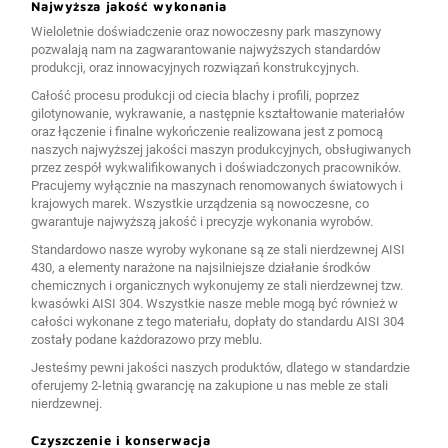
Najwyższa jakość wykonania
Wieloletnie doświadczenie oraz nowoczesny park maszynowy
pozwalają nam na zagwarantowanie najwyższych standardów
produkcji, oraz innowacyjnych rozwiązań konstrukcyjnych.
Całość procesu produkcji od ciecia blachy i profili, poprzez
gilotynowanie, wykrawanie, a następnie kształtowanie materiałów
oraz łączenie i finalne wykończenie realizowana jest z pomocą
naszych najwyższej jakości maszyn produkcyjnych, obsługiwanych
przez zespół wykwalifikowanych i doświadczonych pracowników.
Pracujemy wyłącznie na maszynach renomowanych światowych i
krajowych marek. Wszystkie urządzenia są nowoczesne, co
gwarantuje najwyższą jakość i precyzje wykonania wyrobów.
Standardowo nasze wyroby wykonane są ze stali nierdzewnej AISI
430, a elementy narażone na najsilniejsze działanie środków
chemicznych i organicznych wykonujemy ze stali nierdzewnej tzw.
kwasówki AISI 304. Wszystkie nasze meble mogą być również w
całości wykonane z tego materiału, dopłaty do standardu AISI 304
zostały podane każdorazowo przy meblu.
Jesteśmy pewni jakości naszych produktów, dlatego w standardzie
oferujemy 2-letnią gwarancję na zakupione u nas meble ze stali
nierdzewnej.
Czyszczenie i konserwacja