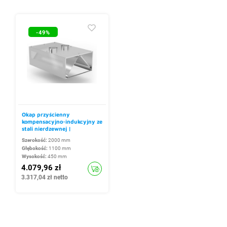
-49%
Okap przyścienny
kompensacyjno-indukcyjny ze
stali nierdzewnej |
2000x1100x(h)450 mm
Szerokość:
2000 mm
Głębokość:
1100 mm
Wysokość:
450 mm
4.079,96 zł
3.317,04 zł netto