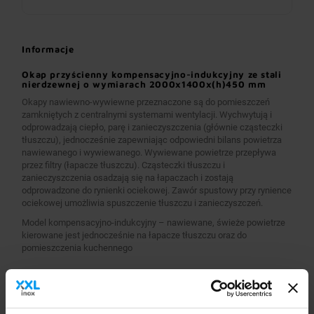
Informacje
Okap przyścienny kompensacyjno-indukcyjny ze stali
nierdzewnej o wymiarach 2000x1400x(h)450 mm
Okapy nawiewno-wywiewne przeznaczone są do pomieszczeń
zamkniętych z centralnymi systemami wentylacji. Wychwytują i
odprowadzają ciepło, parę i zanieczyszczenia (głównie cząsteczki
tłuszczu), jednocześnie zapewniając odpowiedni bilans powietrza
nawiewanego i wywiewanego. Wywiewane powietrze przepływa
przez filtry (łapacze tłuszczu). Cząsteczki tłuszczu i
zanieczyszczenia osadzają się na łapaczach i zostają
odprowadzone do rynienki ociekowej. Zawór spustowy przy rynience
ociekowej umożliwia spuszczenie tłuszczu i zanieczyszczeń.
Model kompensacyjno-indukcyjny – nawiewane, świeże powietrze
kierowane jest jednocześnie na łapacze tłuszczu oraz do
pomieszczenia kuchennego
Wykonanie
Wymiary 2000x1400x(h)450 mm
Okapy wykonane są z wysokogatunkowej stali nierdzewnej.