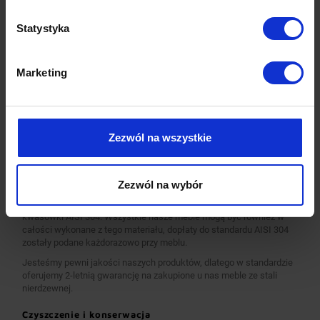
Najwyższa jakość wykonania
Wieloletnie doświadczenie oraz nowoczesny park maszynowy
Statystyka
pozwalają nam na zagwarantowanie najwyższych standardów
produkcji, oraz innowacyjnych rozwiązań konstrukcyjnych.
Całość procesu produkcji od ciecia blachy i profili, poprzez
Marketing
gilotynowanie, wykrawanie, a następnie kształtowanie materiałów
oraz łączenie i finalne wykończenie realizowana jest z pomocą
naszych najwyższej jakości maszyn produkcyjnych, obsługiwanych
przez zespół wykwalifikowanych i doświadczonych pracowników.
Pracujemy wyłącznie na maszynach renomowanych światowych i
Zezwól na wszystkie
krajowych marek. Wszystkie urządzenia są nowoczesne, co
gwarantuje najwyższą jakość i precyzje wykonania wyrobów.
Standardowo nasze wyroby wykonane są ze stali nierdzewnej AISI
Zezwól na wybór
430, a elementy narażone na najsilniejsze działanie środków
chemicznych i organicznych wykonujemy ze stali nierdzewnej tzw.
kwasówki AISI 304. Wszystkie nasze meble mogą być również w
całości wykonane z tego materiału, dopłaty do standardu AISI 304
zostały podane każdorazowo przy meblu.
Jesteśmy pewni jakości naszych produktów, dlatego w standardzie
oferujemy 2-letnią gwarancję na zakupione u nas meble ze stali
nierdzewnej.
Czyszczenie i konserwacja