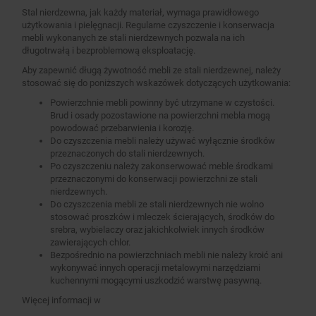
Stal nierdzewna, jak każdy materiał, wymaga prawidłowego
użytkowania i pielęgnacji. Regularne czyszczenie i konserwacja
mebli wykonanych ze stali nierdzewnych pozwala na ich
długotrwałą i bezproblemową eksploatację.
Aby zapewnić długą żywotność mebli ze stali nierdzewnej, należy
stosować się do poniższych wskazówek dotyczących użytkowania:
Powierzchnie mebli powinny być utrzymane w czystości.
Brud i osady pozostawione na powierzchni mebla mogą
powodować przebarwienia i korozję.
Do czyszczenia mebli należy używać wyłącznie środków
przeznaczonych do stali nierdzewnych.
Po czyszczeniu należy zakonserwować meble środkami
przeznaczonymi do konserwacji powierzchni ze stali
nierdzewnych.
Do czyszczenia mebli ze stali nierdzewnych nie wolno
stosować proszków i mleczek ścierających, środków do
srebra, wybielaczy oraz jakichkolwiek innych środków
zawierających chlor.
Bezpośrednio na powierzchniach mebli nie należy kroić ani
wykonywać innych operacji metalowymi narzędziami
kuchennymi mogącymi uszkodzić warstwę pasywną.
Więcej informacji w