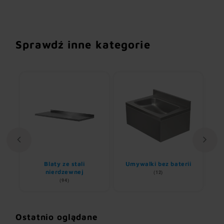
Sprawdź inne kategorie
Blaty ze stali
Umywalki bez baterii
nem
nierdzewnej
(12)
(94)
Ostatnio oglądane