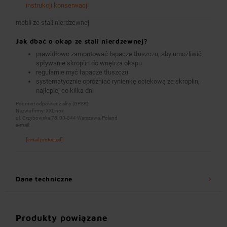
instrukcji konserwacji
mebli ze stali nierdzewnej
Jak dbać o okap ze stali nierdzewnej?
prawidłowo zamontować łapacze tłuszczu, aby umożliwić
spływanie skroplin do wnętrza okapu
regularnie myć łapacze tłuszczu
systematycznie opróżniać rynienkę ociekową ze skroplin,
najlepiej co kilka dni
Podmiot odpowiedzialny (GPSR):
Nazwa firmy: XXLinox
ul. Grzybowska 78, 00-844 Warszawa, Poland
e-mail:
[email protected]
Dane techniczne
Produkty powiązane